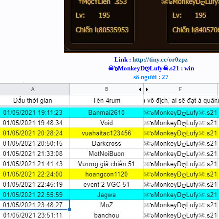
Link :
http://tiny.cc/or0zpz
☠๖MonkeyDღLufy☠.s21 : win
số người : 27