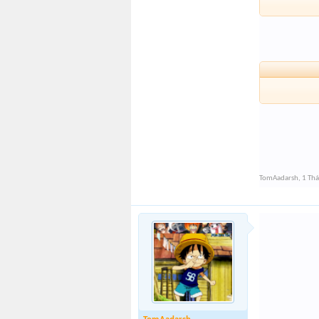
TomAadarsh
,
1 Th