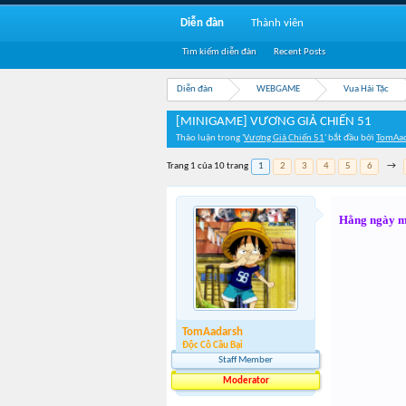
Diễn đàn
Thành viên
Tìm kiếm diễn đàn
Recent Posts
Diễn đàn
WEBGAME
Vua Hải Tặc
[MINIGAME] VƯƠNG GIẢ CHIẾN 51
Thảo luận trong '
Vương Giả Chiến 51
' bắt đầu bởi
TomAad
Trang 1 của 10 trang
1
2
3
4
5
6
→
Hằng ngày mo
TomAadarsh
Độc Cô Cầu Bại
Staff Member
Moderator