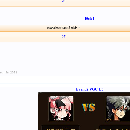
28
lệch 1
vuahaitac123456 said:
↑
27
áng năm 2021
Event 2 VGC 1/5