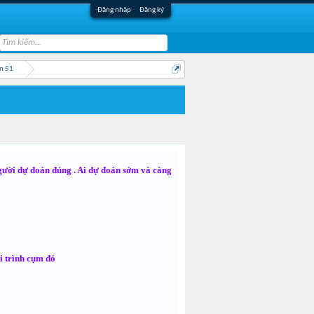
Đăng nhập
Đăng ký
n 51
gười dự đoán đúng . Ai dự đoán sớm và càng
i trình cụm đó