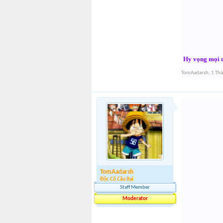
Hy vọng mọi n
TomAadarsh
,
1 Th
TomAadarsh
Độc Cô Cầu Bại
Staff Member
Moderator