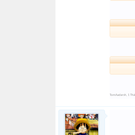
TomAadarsh
,
1 Th