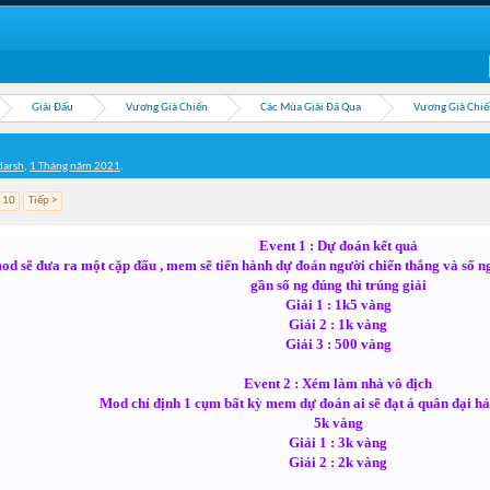
Giải Đấu
Vương Giả Chiến
Các Mùa Giải Đã Qua
Vương Giả Chiế
arsh
,
1 Tháng năm 2021
.
10
Tiếp >
Event 1 : Dự đoán kết quả
d sẽ đưa ra một cặp đấu , mem sẽ tiến hành dự đoán người chiến thắng và số n
gần số ng đúng thì trúng giải
Giải 1 : 1k5 vàng
Giải 2 : 1k vàng
Giải 3 : 500 vàng
Event 2 : Xém làm nhà vô địch
Mod chỉ định 1 cụm bất kỳ mem dự đoán ai sẽ đạt á quân đại hả
5k vàng
Giải 1 : 3k vàng
Giải 2 : 2k vàng