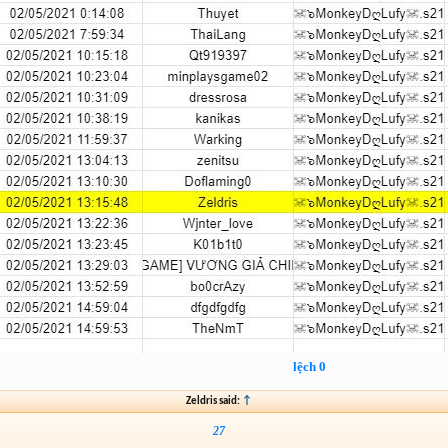
lệch 0
Zeldris said:
↑
27