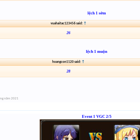
lệch 1 sớm
vuahaitac123456 said:
↑
26
lệch 1 muộn
hoangcon1120 said:
↑
28
áng năm 2021
Event 1 VGC 2/5