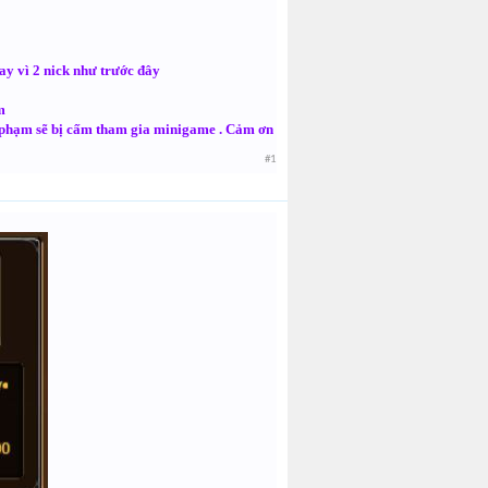
ay vì 2 nick như trước đây
m
i phạm sẽ bị cấm tham gia minigame . Cảm ơn
#1