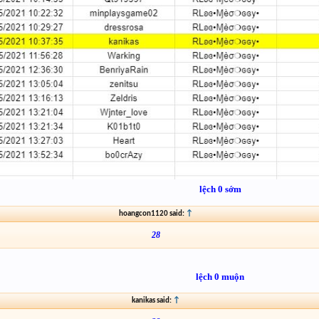
lệch 0 sớm
hoangcon1120 said:
↑
28
lệch 0 muộn
kanikas said:
↑