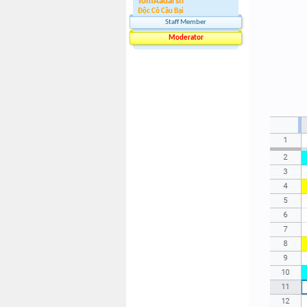
TomAadarsh
Độc Cô Cầu Bại
Staff Member
Moderator