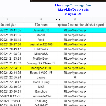
Link :
http://tiny.cc/gcz0mz
RLʚɞ•Ɱèσ❍ɢɢy• : win
số người : 28