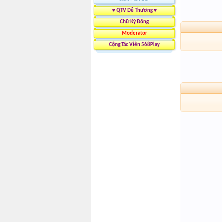
♥ QTV Dễ Thương ♥
Chữ Ký Động
Moderator
Cộng Tác Viên 568Play