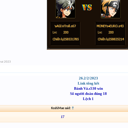
hai 2023
26.2/2/2023
Link tổng kết
Bánh Vả.s530 win
Số người đoán đúng 18
Lệch 1
KoshiMae said:
↑
17