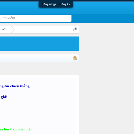
Đăng nhập
Đăng ký
n 63
người chiến thắng
giải.
ại hải trình cụm đó