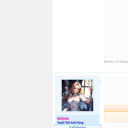
Belinda
,
25 Tháng 
Belinda
Tuyệt Thế Anh Hùng
Staff Member