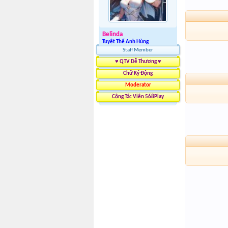
Belinda
Tuyệt Thế Anh Hùng
Staff Member
♥ QTV Dễ Thương ♥
Chữ Ký Động
Moderator
Cộng Tác Viên 568Play