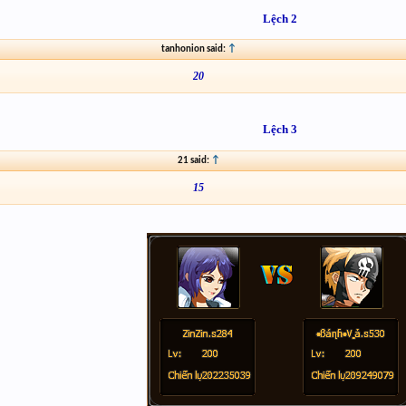
Lệch 2
tanhonion said:
↑
20
Lệch 3
21 said:
↑
15