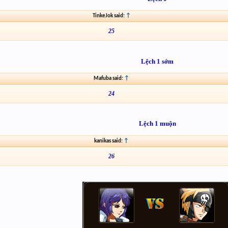
TinkeJok said:
↑
25
Lệch 1 sớm
Mafuba said:
↑
24
Lệch 1 muộn
kanikas said:
↑
26