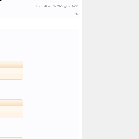
Last edited:
26 Tháng hai 2023
#3