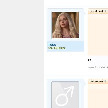
Belinda said:
↑
fasgas
Cao Thủ Forum
15
fasgas
,
19 Tháng n
Belinda said:
↑