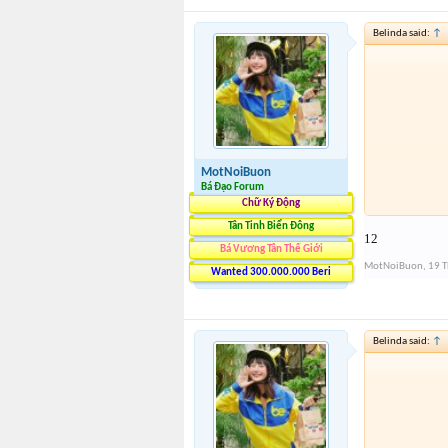
Belinda said:
↑
MotNoiBuon
Bá Đạo Forum
Chữ Ký Động
Tân Tinh Biển Đông
12
Bá Vương Tân Thế Giới
MotNoiBuon
,
19 
Wanted 300.000.000 Beri
Belinda said:
↑