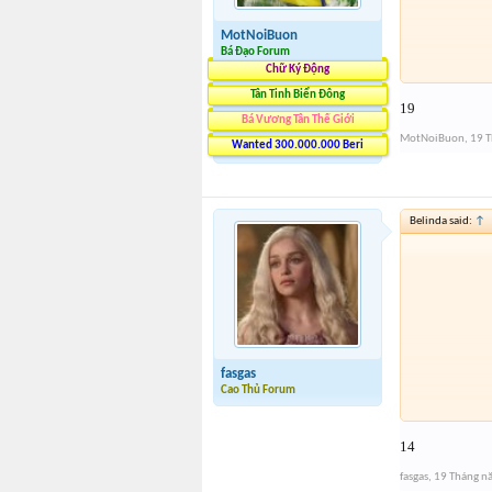
MotNoiBuon
Bá Đạo Forum
Chữ Ký Động
Tân Tinh Biển Đông
19
Bá Vương Tân Thế Giới
MotNoiBuon
,
19 
Wanted 300.000.000 Beri
Belinda said:
↑
fasgas
Cao Thủ Forum
14
fasgas
,
19 Tháng n