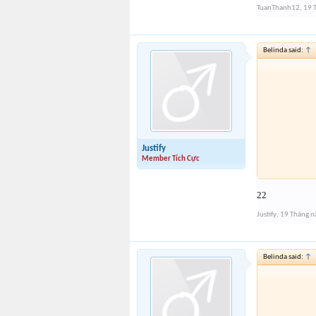
TuanThanh12
,
19 
Belinda said:
↑
Justify
Member Tích Cực
22
Justify
,
19 Tháng 
Belinda said:
↑