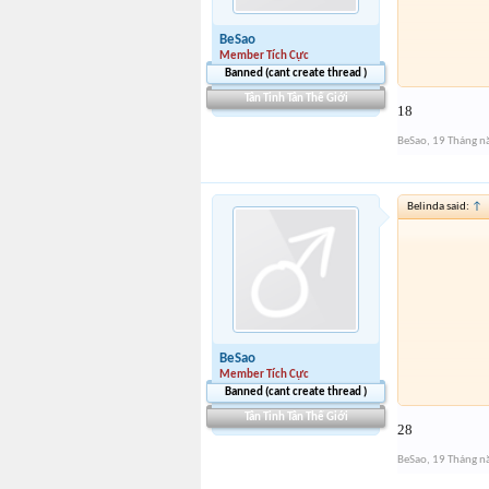
BeSao
Member Tích Cực
Banned (cant create thread )
Tân Tinh Tân Thế Giới
18
BeSao
,
19 Tháng 
Belinda said:
↑
BeSao
Member Tích Cực
Banned (cant create thread )
Tân Tinh Tân Thế Giới
28
BeSao
,
19 Tháng 