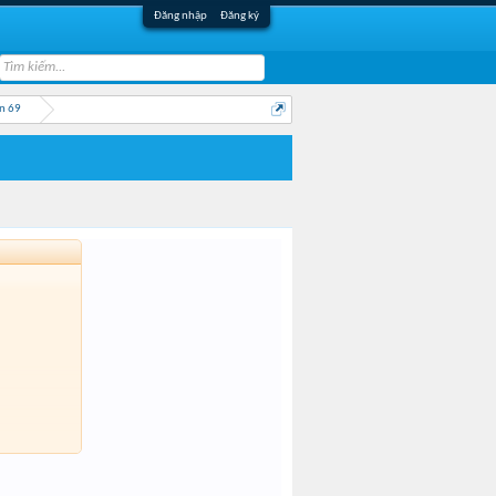
Đăng nhập
Đăng ký
n 69