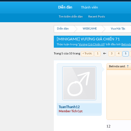
Diễn đàn
Thành viên
Tìm kiếm diễn đàn
Recent Posts
Diễn đàn
WEBGAME
Vua Hải Tặc
[MINIGAME] VƯƠNG GIẢ CHIẾN 71
Thảo luận trong '
Vương Giả Chiến 69
' bắt đầu bởi
Belind
Trang 5 của 10 trang
< Trước
1
←
3
4
5
Belinda said:
↑
TuanThanh12
Member Tích Cực
12