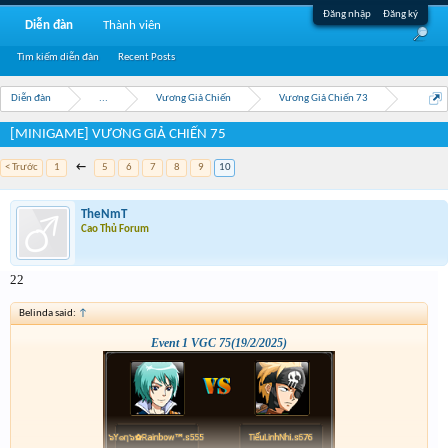
Đăng nhập
Đăng ký
Diễn đàn
Thành viên
Tìm kiếm diễn đàn
Recent Posts
Diễn đàn
...
Vương Giả Chiến
Vương Giả Chiến 73
[MINIGAME] VƯƠNG GIẢ CHIẾN 75
< Trước
1
←
5
6
7
8
9
10
TheNmT
Cao Thủ Forum
22
Belinda said:
↑
Event 1 VGC 75(19/2/2025)