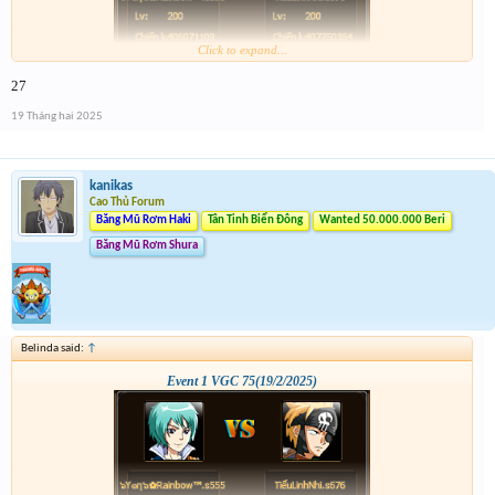
Click to expand...
27
19 Tháng hai 2025
kanikas
Cao Thủ Forum
Băng Mũ Rơm Haki
Tân Tinh Biển Đông
Wanted 50.000.000 Beri
Băng Mũ Rơm Shura
Belinda said:
↑
Event 1 VGC 75(19/2/2025)