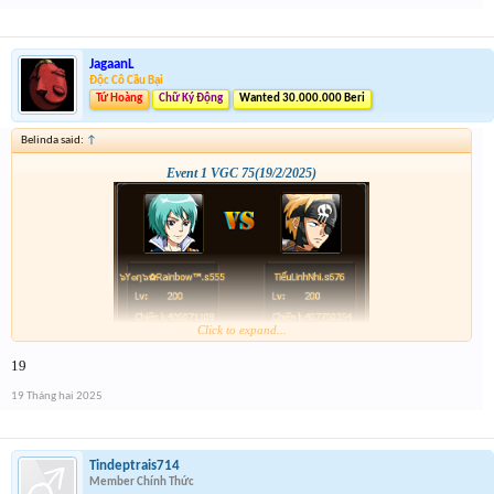
JagaanL
Độc Cô Cầu Bại
Tứ Hoàng
Chữ Ký Động
Wanted 30.000.000 Beri
Belinda said:
↑
Event 1 VGC 75(19/2/2025)
Click to expand...
19
19 Tháng hai 2025
Tindeptrais714
Member Chính Thức