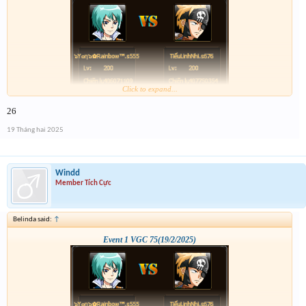
Click to expand...
26
19 Tháng hai 2025
Windd
Member Tích Cực
Belinda said:
↑
Event 1 VGC 75(19/2/2025)