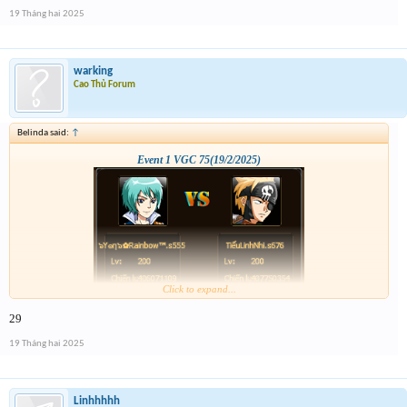
19 Tháng hai 2025
warking
Cao Thủ Forum
Belinda said:
↑
Event 1 VGC 75(19/2/2025)
Click to expand...
29
19 Tháng hai 2025
Linhhhhh