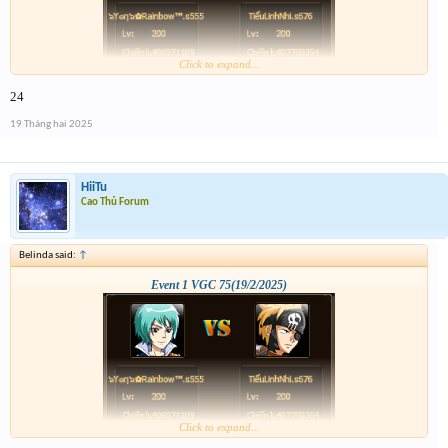
Click to expand...
24
19 Tháng hai 2025
HiiTu
Cao Thủ Forum
Belinda said:
↑
Event 1 VGC 75(19/2/2025)
Click to expand...