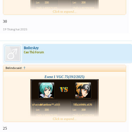
Click to expand...
30
19 Tháng hai 2025
Bo0crAzy
Cao Thủ Forum
Belinda said:
↑
Event 1 VGC 75(19/2/2025)
Click to expand...
25