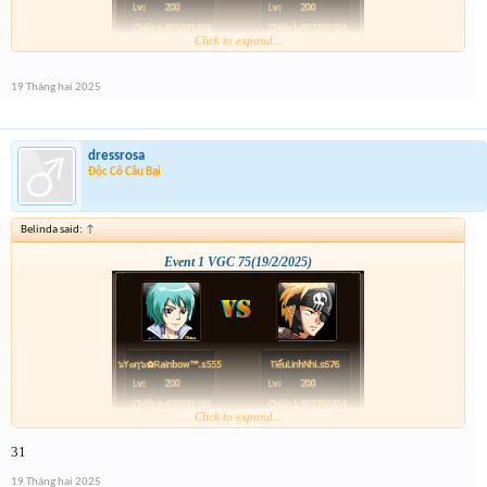
Click to expand...
19 Tháng hai 2025
dressrosa
Độc Cô Cầu Bại
Belinda said:
↑
Event 1 VGC 75(19/2/2025)
Click to expand...
31
19 Tháng hai 2025