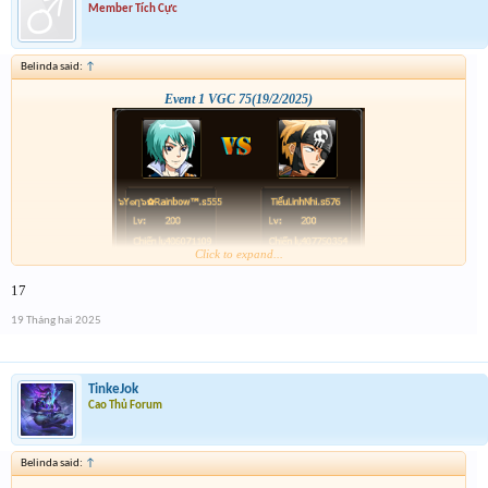
Member Tích Cực
Belinda said:
↑
Event 1 VGC 75(19/2/2025)
Click to expand...
17
19 Tháng hai 2025
TinkeJok
Cao Thủ Forum
Belinda said:
↑