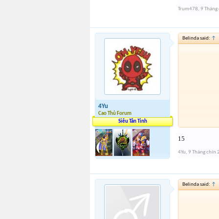
Trum478
,
9 Tháng
Belinda said:
↑
4Yu
Cao Thủ Forum
Siêu Tân Tinh
15
4Yu
,
9 Tháng chín
Belinda said:
↑