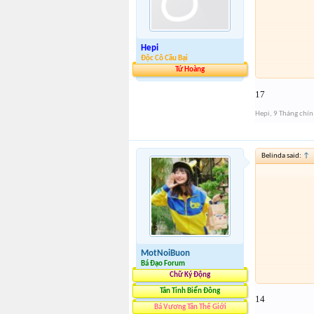
Hepi
Độc Cô Cầu Bại
Tứ Hoàng
17
Hepi
,
9 Tháng chí
Belinda said:
↑
MotNoiBuon
Bá Đạo Forum
Chữ Ký Động
Tân Tinh Biển Đông
14
Bá Vương Tân Thế Giới