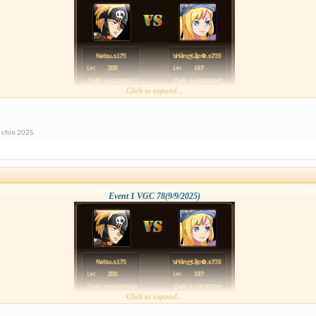
Click to expand...
 chín 2025
Event 1 VGC 78(9/9/2025)
Click to expand...