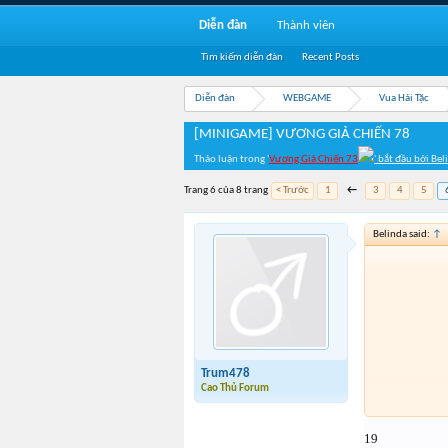
Diễn đàn
Thành viên
Tìm kiếm diễn đàn
Recent Posts
Diễn đàn
WEBGAME
Vua Hải Tặc
[MINIGAME] VƯƠNG GIẢ CHIẾN 78
Thảo luận trong '
Vương Giả Chiến 73
' bắt đầu bởi
Bel
Trang 6 của 8 trang
< Trước
1
←
3
4
5
Belinda said:
↑
Trum478
Cao Thủ Forum
19