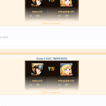
Click to expand...
ín 2025
Event 1 VGC 78(9/9/2025)
Click to expand...