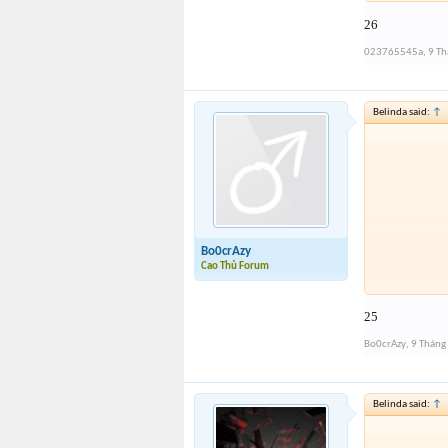
26
023765545a
,
9 Th
Belinda said:
↑
Bo0crAzy
Cao Thủ Forum
25
Bo0crAzy
,
9 Tháng
Belinda said:
↑