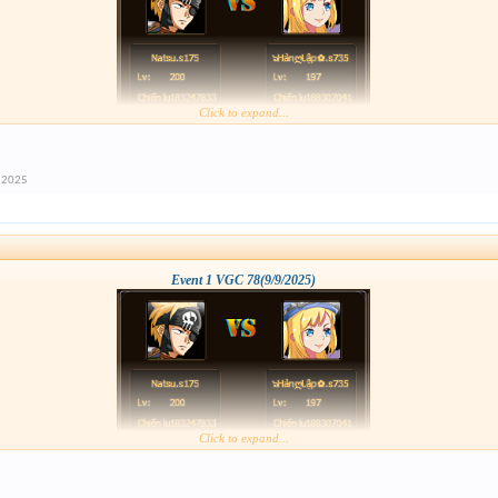
Click to expand...
n 2025
Event 1 VGC 78(9/9/2025)
Click to expand...