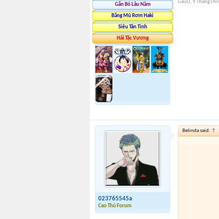
GấuU
,
9 Tháng chí
Gắn Bó Lâu Năm
Băng Mũ Rơm Haki
Siêu Tân Tinh
Hải Tặc Vương
Belinda said:
↑
023765545a
Cao Thủ Forum