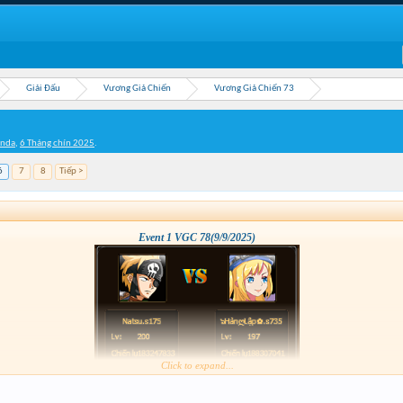
Giải Đấu
Vương Giả Chiến
Vương Giả Chiến 73
inda
,
6 Tháng chín 2025
.
6
7
8
Tiếp >
Event 1 VGC 78(9/9/2025)
Click to expand...