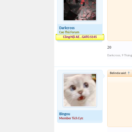
Darkcross
Cao Thủ Forum
Công Hội AE...GATO.S145
20
Darkcross
,
9 Tháng
Belinda said:
↑
Bingou
Member Tích Cực