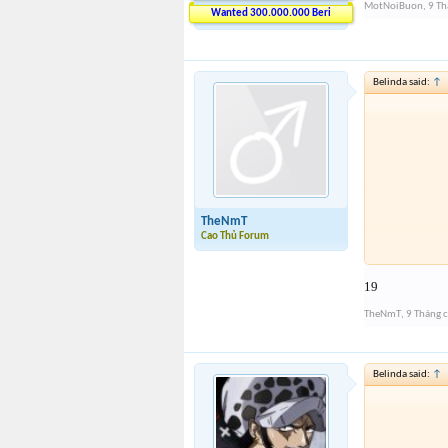
MotNoiBuon
,
9 Th
Wanted 300.000.000 Beri
Belinda said:
↑
TheNmT
Cao Thủ Forum
19
TheNmT
,
9 Tháng 
Belinda said:
↑