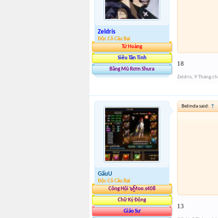
Zeldris
Độc Cô Cầu Bại
Tứ Hoàng
Siêu Tân Tinh
18
Băng Mũ Rơm Shura
Zeldris
,
9 Tháng ch
Belinda said:
↑
GấuU
Độc Cô Cầu Bại
Công Hội ๖ۣۜMoo.s408
Chữ Ký Động
13
Giáo Sư