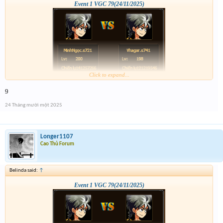
Event 1 VGC 79(24/11/2025)
Click to expand...
9
24 Tháng mười một 2025
Longer1107
Cao Thủ Forum
Belinda said:
↑
Event 1 VGC 79(24/11/2025)