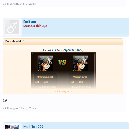
24 Tháng mười một 2025
Emitsun
Member Tích Cực
Belinda said:
↑
Event 1 VGC 79(24/11/2025)
Click to expand...
19
24 Tháng mười một 2025
MinhTam369