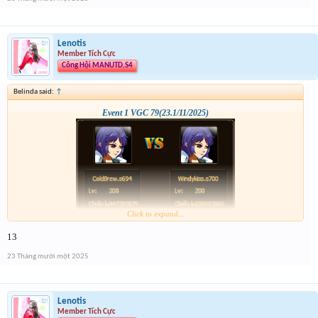
Lenotis
Member Tích Cực
Công Hội MANUTD.S4
Belinda said:
↑
Event 1 VGC 79(23.1/11/2025)
Click to expand...
13
23 Tháng mười một 2025
Lenotis
Member Tích Cực