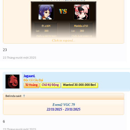
Click to expand...
23
23 Tháng mười một 2025
JagaanL
Độc Cô Cầu Bại
Tứ Hoàng
Chữ Ký Động
Wanted 30.000.000 Beri
Belinda said:
↑
Event2 VGC 79
22/11/2025 - 23/11/2025
6
23 Tháng mười một 2025