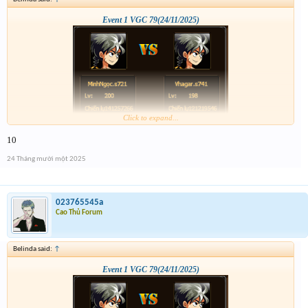
Event 1 VGC 79(24/11/2025)
Click to expand...
10
24 Tháng mười một 2025
023765545a
Cao Thủ Forum
Belinda said:
↑
Event 1 VGC 79(24/11/2025)