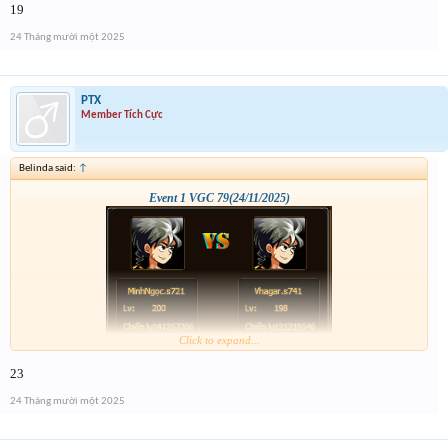
19
24 Tháng mười một 2025
PTX
Member Tích Cực
Belinda said:
↑
Event 1 VGC 79(24/11/2025)
Click to expand...
23
24 Tháng mười một 2025