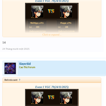
Event 1 VGC 79(24/11/2025)
Click to expand...
14
24 Tháng mười một 2025
Slayerkid
Cao Thủ Forum
Belinda said:
↑
Event 1 VGC 79(24/11/2025)