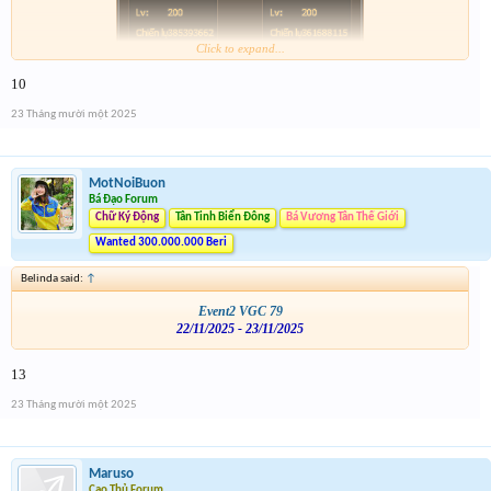
Click to expand...
10
23 Tháng mười một 2025
MotNoiBuon
Bá Đạo Forum
Chữ Ký Động
Tân Tinh Biển Đông
Bá Vương Tân Thế Giới
Wanted 300.000.000 Beri
Belinda said:
↑
Event2 VGC 79
22/11/2025 - 23/11/2025
13
23 Tháng mười một 2025
Maruso
Cao Thủ Forum