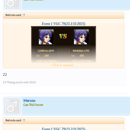
Belinda said:
↑
Event 1 VGC 79(23.1/11/2025)
Click to expand...
22
23 Tháng mười một 2025
Maruso
Cao Thủ Forum
Belinda said:
↑
Event 1 VGC 79(23.2/11/2025)