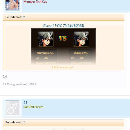
Member Tích Cực
Belinda said:
↑
Event 1 VGC 79(24/11/2025)
Click to expand...
14
24 Tháng mười một 2025
21
Cao Thủ Forum
Belinda said:
↑