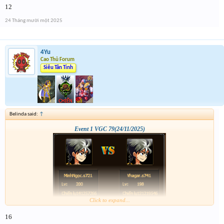
12
24 Tháng mười một 2025
4Yu
Cao Thủ Forum
Siêu Tân Tinh
Belinda said:
↑
Event 1 VGC 79(24/11/2025)
Click to expand...
16