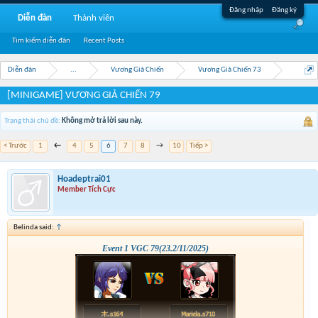
Đăng nhập
Đăng ký
Diễn đàn
Thành viên
Tìm kiếm diễn đàn
Recent Posts
Diễn đàn
...
Vương Giả Chiến
Vương Giả Chiến 73
[MINIGAME] VƯƠNG GIẢ CHIẾN 79
Trạng thái chủ đề:
Không mở trả lời sau này.
< Trước
1
←
4
5
6
7
8
→
10
Tiếp >
Hoadeptrai01
Member Tích Cực
Belinda said:
↑
Event 1 VGC 79(23.2/11/2025)