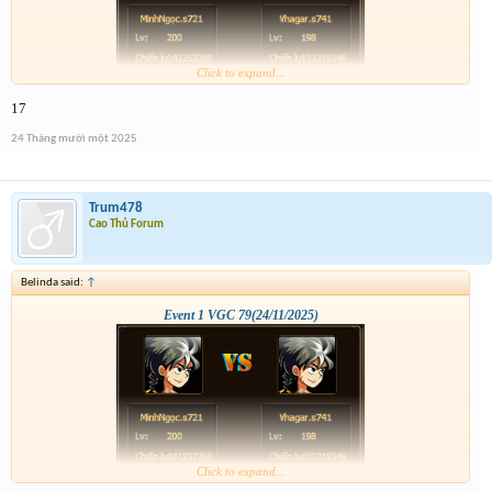
Click to expand...
17
24 Tháng mười một 2025
Trum478
Cao Thủ Forum
Belinda said:
↑
Event 1 VGC 79(24/11/2025)
Click to expand...