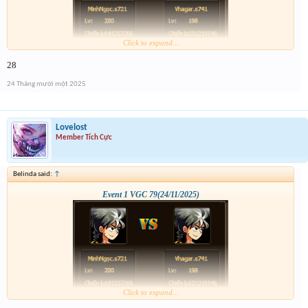
Click to expand...
28
24 Tháng mười một 2025
Lovelost
Member Tích Cực
Belinda said:
↑
Event 1 VGC 79(24/11/2025)
Click to expand...