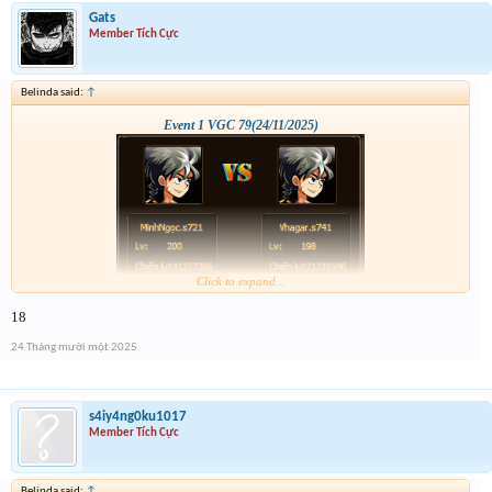
Gats
Member Tích Cực
Belinda said:
↑
Event 1 VGC 79(24/11/2025)
Click to expand...
18
24 Tháng mười một 2025
s4iy4ng0ku1017
Member Tích Cực
Belinda said:
↑