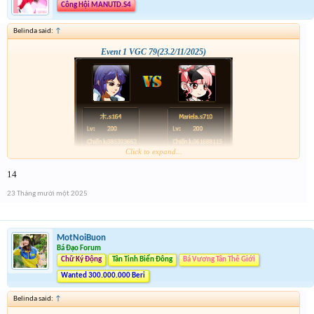
Công Hội MANUTD.S4
Belinda said:
↑
Event 1 VGC 79(23.2/11/2025)
Click to expand...
14
23 Tháng mười một 2025
MotNoiBuon
Bá Đạo Forum
Chữ Ký Động
Tân Tinh Biển Đông
Bá Vương Tân Thế Giới
Wanted 300.000.000 Beri
Belinda said:
↑