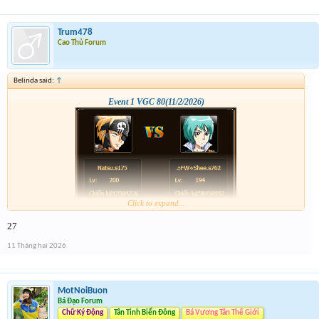
Trum478
Cao Thủ Forum
Belinda said:
↑
Event 1 VGC 80(11/2/2026)
Click to expand...
27
11 Tháng hai 2026
MotNoiBuon
Bá Đạo Forum
Chữ Ký Động
Tân Tinh Biển Đông
Bá Vương Tân Thế Giới