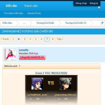
Đăng nhập
Đăng ký
Diễn đàn
Thành viên
Tìm kiếm diễn đàn
Recent Posts
Diễn đàn
...
Vương Giả Chiến
Vương Giả Chiến 73
[MINIGAME] VƯƠNG GIẢ CHIẾN 80
< Trước
1
←
3
4
5
6
7
8
Tiếp >
Lenotis
Member Tích Cực
Công Hội MANUTD.S4
Belinda said:
↑
Event 1 VGC 80(10/2/2026)