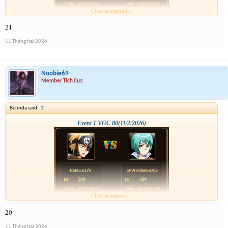
Click to expand...
21
11 Tháng hai 2026
Noobie69
Member Tích Cực
Belinda said:
↑
Event 1 VGC 80(11/2/2026)
Click to expand...
20
11 Tháng hai 2026