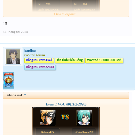
Click to expand...
15
11 Tháng hai 2026
kanikas
Cao Thủ Forum
Băng Mũ Rơm Haki
Tân Tinh Biển Đông
Wanted 50.000.000 Beri
Băng Mũ Rơm Shura
Belinda said:
↑
Event 1 VGC 80(11/2/2026)