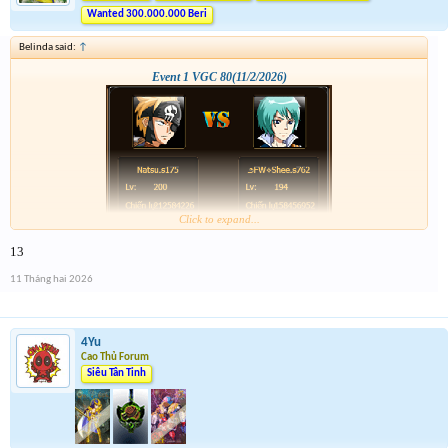
Wanted 300.000.000 Beri
Belinda said:
↑
Event 1 VGC 80(11/2/2026)
Click to expand...
13
11 Tháng hai 2026
4Yu
Cao Thủ Forum
Siêu Tân Tinh