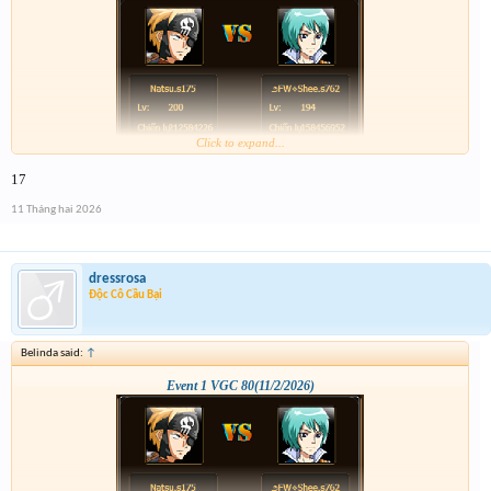
Click to expand...
17
11 Tháng hai 2026
dressrosa
Độc Cô Cầu Bại
Belinda said:
↑
Event 1 VGC 80(11/2/2026)