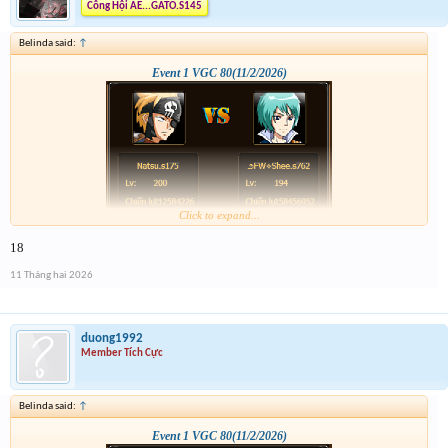
Công Hội AE...GATO.S145
Belinda said:
↑
Event 1 VGC 80(11/2/2026)
Click to expand...
18
11 Tháng hai 2026
duong1992
Member Tích Cực
Belinda said:
↑
Event 1 VGC 80(11/2/2026)