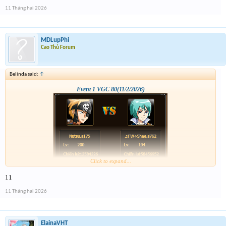
11 Tháng hai 2026
MDLupPhi
Cao Thủ Forum
Belinda said:
↑
Event 1 VGC 80(11/2/2026)
Click to expand...
11
11 Tháng hai 2026
ElainaVHT