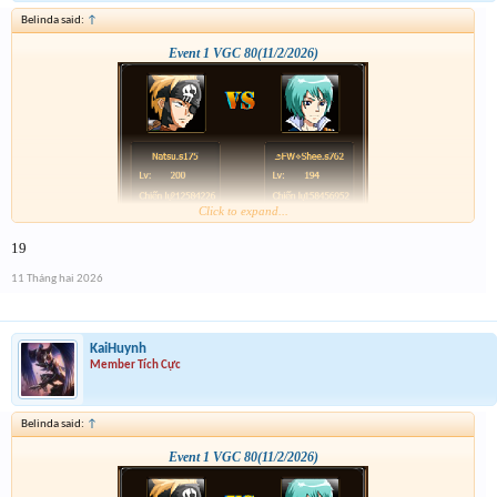
Belinda said:
↑
Event 1 VGC 80(11/2/2026)
Click to expand...
19
11 Tháng hai 2026
KaiHuynh
Member Tích Cực
Belinda said:
↑
Event 1 VGC 80(11/2/2026)