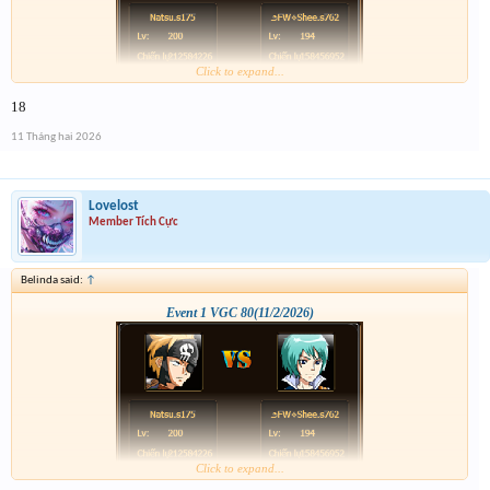
Click to expand...
18
11 Tháng hai 2026
Lovelost
Member Tích Cực
Belinda said:
↑
Event 1 VGC 80(11/2/2026)
Click to expand...