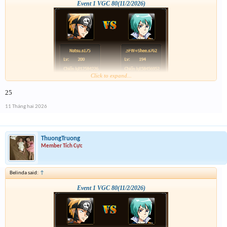
Event 1 VGC 80(11/2/2026)
Click to expand...
25
11 Tháng hai 2026
ThuongTruong
Member Tích Cực
Belinda said:
↑
Event 1 VGC 80(11/2/2026)