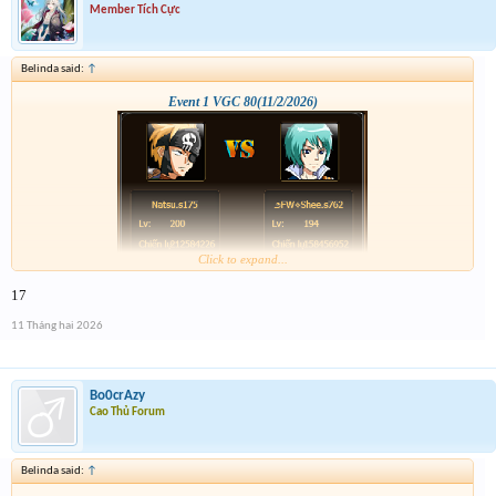
Member Tích Cực
Belinda said:
↑
Event 1 VGC 80(11/2/2026)
Click to expand...
17
11 Tháng hai 2026
Bo0crAzy
Cao Thủ Forum
Belinda said:
↑