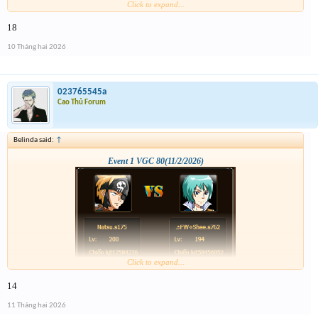
Click to expand...
18
10 Tháng hai 2026
023765545a
Cao Thủ Forum
Belinda said:
↑
Event 1 VGC 80(11/2/2026)
Click to expand...
14
11 Tháng hai 2026