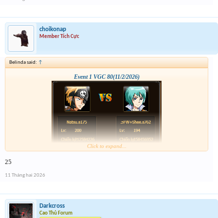
choikonap
Member Tích Cực
Belinda said:
↑
Event 1 VGC 80(11/2/2026)
Click to expand...
25
11 Tháng hai 2026
Darkcross
Cao Thủ Forum