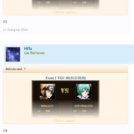
Click to expand...
15
11 Tháng hai 2026
HiiTu
Cao Thủ Forum
Belinda said:
↑
Event 1 VGC 80(11/2/2026)
Click to expand...
14