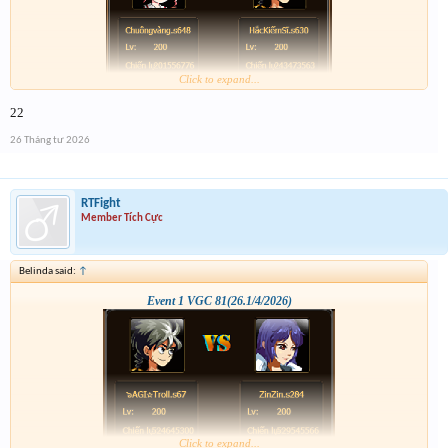
Click to expand...
22
26 Tháng tư 2026
RTFight
Member Tích Cực
Belinda said:
↑
Event 1 VGC 81(26.1/4/2026)
Click to expand...