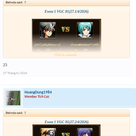
Belinda said:
↑
Event 1 VGC 81(27.1/4/2026)
Click to expand...
25
27 Tháng tư 2026
HoangDung1984
Member Tích Cực
Belinda said:
↑
Event 1 VGC 81(27.2/4/2026)