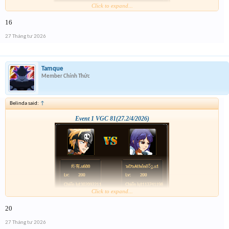
Click to expand...
16
27 Tháng tư 2026
Tamque
Member Chính Thức
Belinda said:
↑
Event 1 VGC 81(27.2/4/2026)
Click to expand...
20
27 Tháng tư 2026