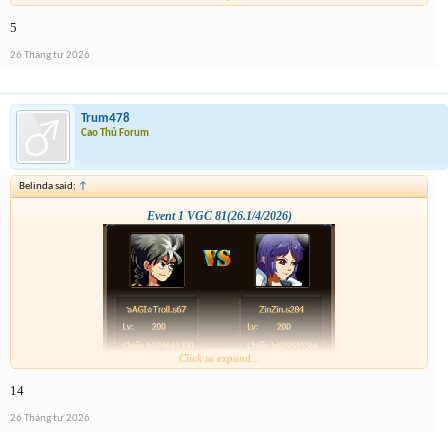
5
26 Tháng tư 2026
Trum478
Cao Thủ Forum
Belinda said:
↑
Event 1 VGC 81(26.1/4/2026)
Click to expand...
14
26 Tháng tư 2026