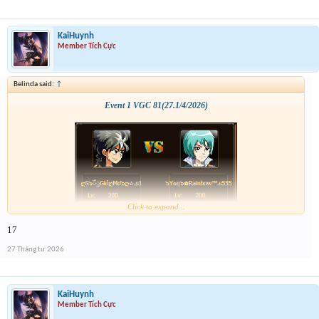
KaiHuynh
Member Tích Cực
Belinda said:
↑
Event 1 VGC 81(27.1/4/2026)
Click to expand...
17
27 Tháng tư 2026
KaiHuynh
Member Tích Cực