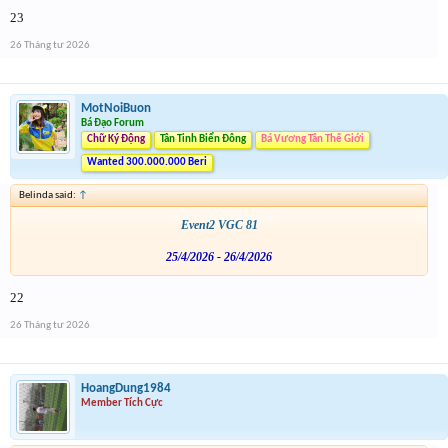
23
26 Tháng tư 2026
MotNoiBuon
Bá Đạo Forum
Chữ Ký Động
Tân Tinh Biển Đông
Bá Vương Tân Thế Giới
Wanted 300.000.000 Beri
Belinda said:
↑
Event2 VGC 81
25/4/2026 - 26/4/2026
22
26 Tháng tư 2026
HoangDung1984
Member Tích Cực