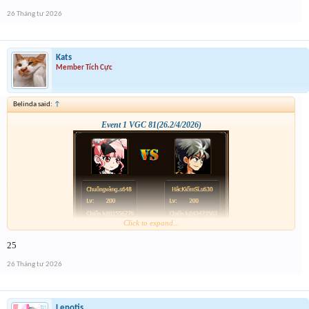
26 Tháng tư 2026
Kats
Member Tích Cực
Belinda said:
↑
Event 1 VGC 81(26.2/4/2026)
Click to expand...
25
26 Tháng tư 2026
Lenotis