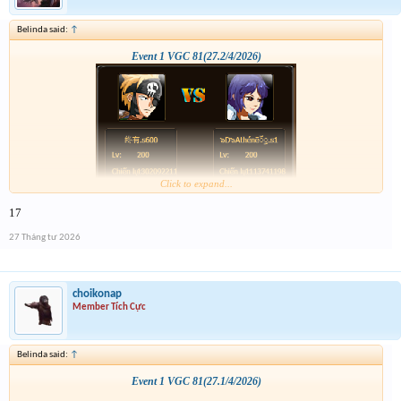
Belinda said:
↑
Event 1 VGC 81(27.2/4/2026)
Click to expand...
17
27 Tháng tư 2026
choikonap
Member Tích Cực
Belinda said:
↑
Event 1 VGC 81(27.1/4/2026)