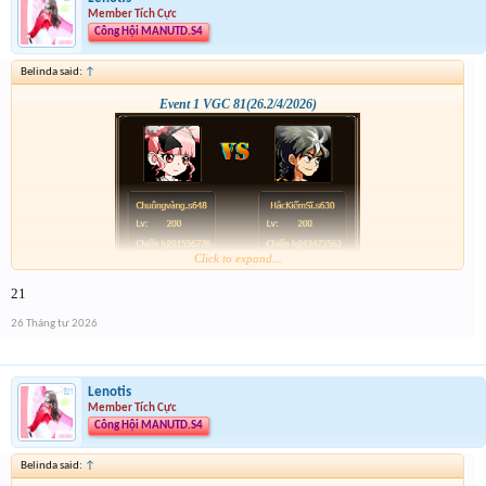
Member Tích Cực
Công Hội MANUTD.S4
Belinda said:
↑
Event 1 VGC 81(26.2/4/2026)
Click to expand...
21
26 Tháng tư 2026
Lenotis
Member Tích Cực
Công Hội MANUTD.S4
Belinda said:
↑