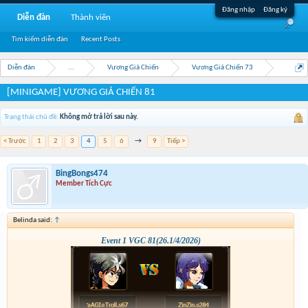
Đăng nhập
Đăng ký
Diễn đàn
Thành viên
Tìm kiếm diễn đàn
Recent Posts
Diễn đàn
...
Vương Giả Chiến
Vương Giả Chiến 73
[MINIGAME] VƯƠNG GIẢ CHIẾN 81
Trạng thái chủ đề:
Không mở trả lời sau này.
< Trước
1
2
3
4
5
6
→
9
Tiếp >
BingBongs474
Member Tích Cực
Belinda said:
↑
Event 1 VGC 81(26.1/4/2026)