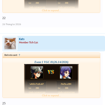
Click to expand...
22
26 Tháng tư 2026
Kats
Member Tích Cực
Belinda said:
↑
Event 1 VGC 81(26.1/4/2026)
Click to expand...
25