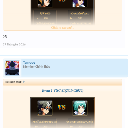
Click to expand...
25
27 Tháng tư 2026
Tamque
Member Chính Thức
Belinda said:
↑
Event 1 VGC 81(27.1/4/2026)