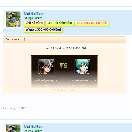
MotNoiBuon
Bá Đạo Forum
Chữ Ký Động
Tân Tinh Biển Đông
Bá Vương Tân Thế Giới
Wanted 300.000.000 Beri
Belinda said:
↑
Event 1 VGC 81(27.1/4/2026)
Click to expand...
11
27 Tháng tư 2026
MotNoiBuon
Bá Đạo Forum