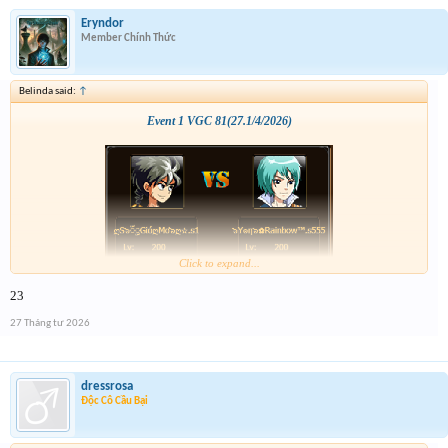
Eryndor
Member Chính Thức
Belinda said:
↑
Event 1 VGC 81(27.1/4/2026)
Click to expand...
23
27 Tháng tư 2026
dressrosa
Độc Cô Cầu Bại