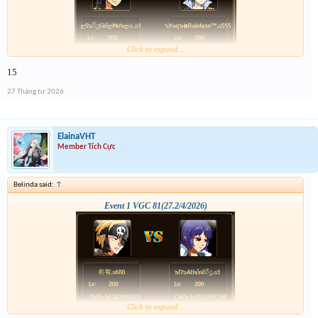
Click to expand...
15
27 Tháng tư 2026
ElainaVHT
Member Tích Cực
Belinda said:
↑
Event 1 VGC 81(27.2/4/2026)
Click to expand...