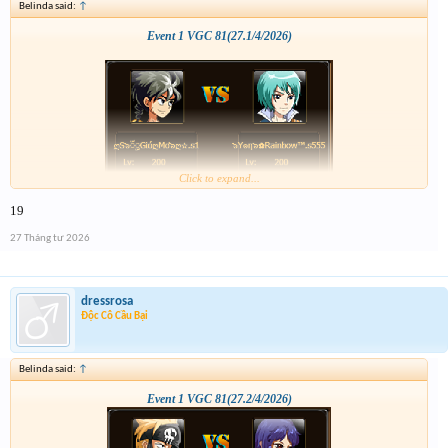
Belinda said:
↑
Event 1 VGC 81(27.1/4/2026)
Click to expand...
19
27 Tháng tư 2026
dressrosa
Độc Cô Cầu Bại
Belinda said:
↑
Event 1 VGC 81(27.2/4/2026)