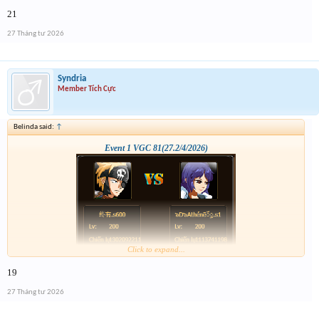
21
27 Tháng tư 2026
Syndria
Member Tích Cực
Belinda said:
↑
Event 1 VGC 81(27.2/4/2026)
Click to expand...
19
27 Tháng tư 2026