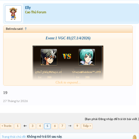
Elly
Cao Thủ Forum
Belinda said:
↑
Event 1 VGC 81(27.1/4/2026)
Click to expand...
19
27 Tháng tư 2026
(Bạn phải Đăng nhập để trả lời bài viết.)
< Trước
1
←
3
4
5
6
7
→
9
Tiếp >
Trạng thái chủ đề:
Không mở trả lời sau này.