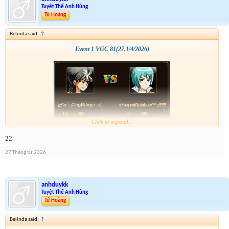
Tuyệt Thế Anh Hùng
Tứ Hoàng
Belinda said:
↑
Event 1 VGC 81(27.1/4/2026)
Click to expand...
22
27 Tháng tư 2026
anhduykk
Tuyệt Thế Anh Hùng
Tứ Hoàng
Belinda said:
↑