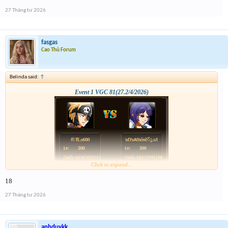
27 Tháng tư 2026
fasgas
Cao Thủ Forum
Belinda said:
↑
Event 1 VGC 81(27.2/4/2026)
Click to expand...
18
27 Tháng tư 2026
anhduykk