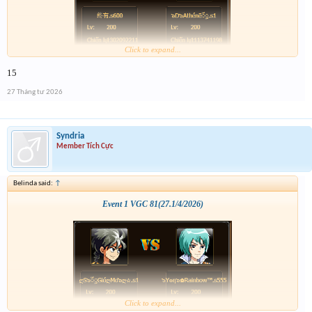
Click to expand...
15
27 Tháng tư 2026
Syndria
Member Tích Cực
Belinda said:
↑
Event 1 VGC 81(27.1/4/2026)
Click to expand...