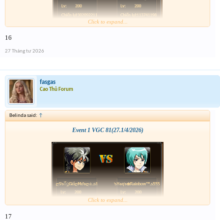
Click to expand...
16
27 Tháng tư 2026
fasgas
Cao Thủ Forum
Belinda said:
↑
Event 1 VGC 81(27.1/4/2026)
Click to expand...
17