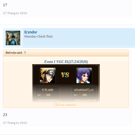
17
27 Tháng tư 2026
Eryndor
Member Chính Thức
Belinda said:
↑
Event 1 VGC 81(27.2/4/2026)
Click to expand...
23
27 Tháng tư 2026