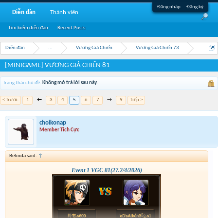
Đăng nhập
Đăng ký
Diễn đàn
Thành viên
Tìm kiếm diễn đàn
Recent Posts
Diễn đàn
...
Vương Giả Chiến
Vương Giả Chiến 73
[MINIGAME] VƯƠNG GIẢ CHIẾN 81
Trạng thái chủ đề:
Không mở trả lời sau này.
< Trước
1
←
3
4
5
6
7
→
9
Tiếp >
choikonap
Member Tích Cực
Belinda said:
↑
Event 1 VGC 81(27.2/4/2026)