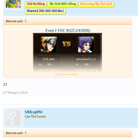
Chữ Ký Động
Tân Tinh Biển Đông
Bá Vương Tân Thế Giới
Wanted 300.000.000 Beri
Belinda said:
↑
Event 1 VGC 81(27.2/4/2026)
Click to expand...
21
27 Tháng tư 2026
MDLupPhi
Cao Thủ Forum
Belinda said:
↑