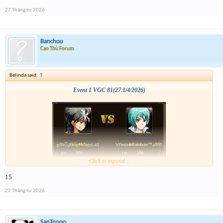
27 Tháng tư 2026
Banchou
Cao Thủ Forum
Belinda said:
↑
Event 1 VGC 81(27.1/4/2026)
Click to expand...
15
27 Tháng tư 2026
SanToooo