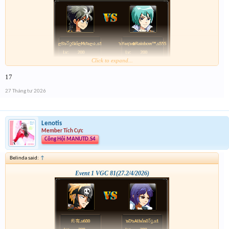
Click to expand...
17
27 Tháng tư 2026
Lenotis
Member Tích Cực
Công Hội MANUTD.S4
Belinda said:
↑
Event 1 VGC 81(27.2/4/2026)