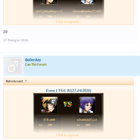
Click to expand...
20
27 Tháng tư 2026
Bo0crAzy
Cao Thủ Forum
Belinda said:
↑
Event 1 VGC 81(27.2/4/2026)
Click to expand...