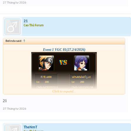
27 Tháng tư 2026
21
Cao Thủ Forum
Belinda said:
↑
Event 1 VGC 81(27.2/4/2026)
Click to expand...
21
27 Tháng tư 2026
TheNmT