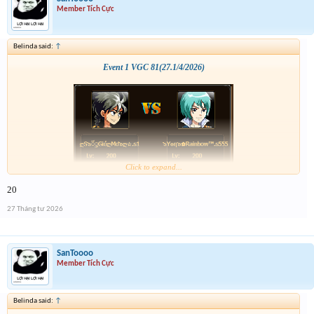
Member Tích Cực
Belinda said:
↑
Event 1 VGC 81(27.1/4/2026)
Click to expand...
20
27 Tháng tư 2026
SanToooo
Member Tích Cực
Belinda said:
↑