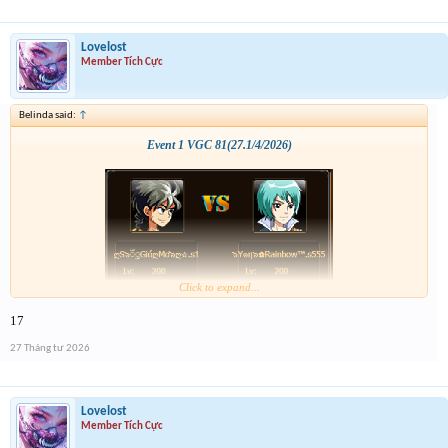
Lovelost
Member Tích Cực
Belinda said:
↑
Event 1 VGC 81(27.1/4/2026)
Click to expand...
17
27 Tháng tư 2026
Lovelost
Member Tích Cực