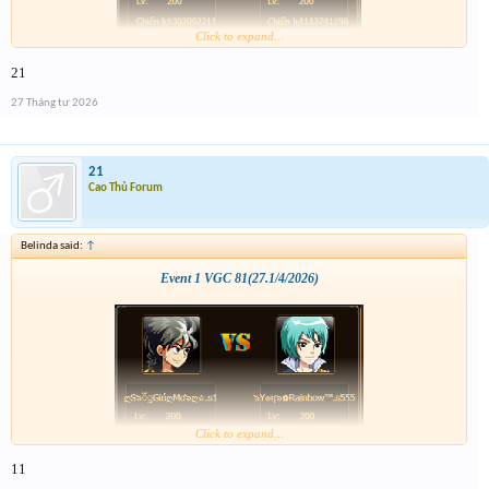
Click to expand...
21
27 Tháng tư 2026
21
Cao Thủ Forum
Belinda said:
↑
Event 1 VGC 81(27.1/4/2026)
Click to expand...
11