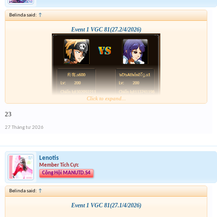
Belinda said:
↑
Event 1 VGC 81(27.2/4/2026)
Click to expand...
23
27 Tháng tư 2026
Lenotis
Member Tích Cực
Công Hội MANUTD.S4
Belinda said:
↑
Event 1 VGC 81(27.1/4/2026)