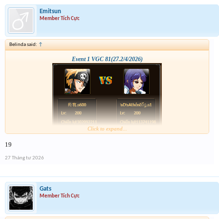
Emitsun
Member Tích Cực
Belinda said:
↑
Event 1 VGC 81(27.2/4/2026)
Click to expand...
19
27 Tháng tư 2026
Gats
Member Tích Cực