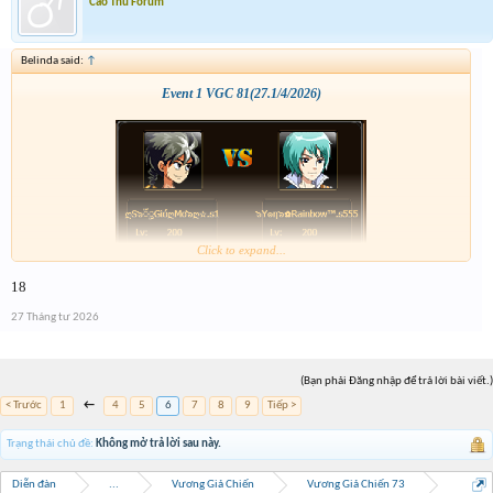
Cao Thủ Forum
Belinda said:
↑
Event 1 VGC 81(27.1/4/2026)
Click to expand...
18
27 Tháng tư 2026
(Bạn phải Đăng nhập để trả lời bài viết.)
< Trước
1
←
4
5
6
7
8
9
Tiếp >
Trạng thái chủ đề:
Không mở trả lời sau này.
Diễn đàn
...
Vương Giả Chiến
Vương Giả Chiến 73