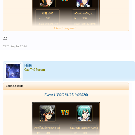
Click to expand...
22
27 Tháng tư 2026
HiiTu
Cao Thủ Forum
Belinda said:
↑
Event 1 VGC 81(27.1/4/2026)