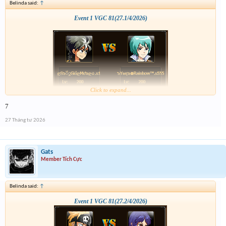
Belinda said:
↑
Event 1 VGC 81(27.1/4/2026)
Click to expand...
7
27 Tháng tư 2026
Gats
Member Tích Cực
Belinda said:
↑
Event 1 VGC 81(27.2/4/2026)