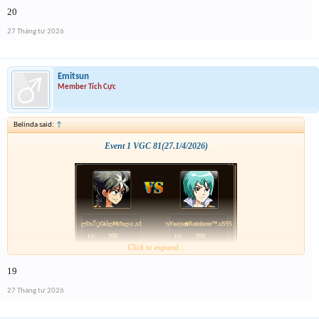
20
27 Tháng tư 2026
Emitsun
Member Tích Cực
Belinda said:
↑
Event 1 VGC 81(27.1/4/2026)
Click to expand...
19
27 Tháng tư 2026