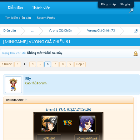
Đăng nhập
Đăng ký
Diễn đàn
Thành viên
Tìm kiếm diễn đàn
Recent Posts
Diễn đàn
...
Vương Giả Chiến
Vương Giả Chiến 73
[MINIGAME] VƯƠNG GIẢ CHIẾN 81
Trạng thái chủ đề:
Không mở trả lời sau này.
< Trước
1
←
4
5
6
7
8
9
Tiếp >
Elly
Cao Thủ Forum
Belinda said:
↑
Event 1 VGC 81(27.2/4/2026)