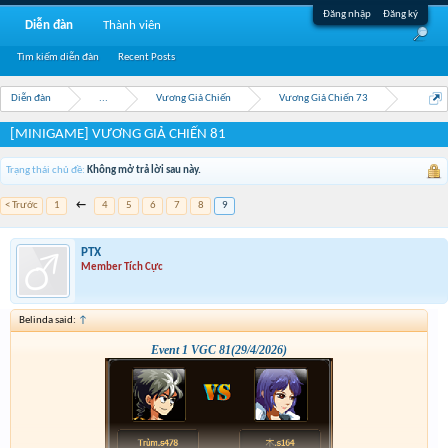
Đăng nhập
Đăng ký
Diễn đàn
Thành viên
Tìm kiếm diễn đàn
Recent Posts
Diễn đàn
...
Vương Giả Chiến
Vương Giả Chiến 73
[MINIGAME] VƯƠNG GIẢ CHIẾN 81
Trạng thái chủ đề:
Không mở trả lời sau này.
< Trước
1
←
4
5
6
7
8
9
PTX
Member Tích Cực
Belinda said:
↑
Event 1 VGC 81(29/4/2026)