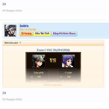
24
29 Tháng tư 2026
Zeldris
Độc Cô Cầu Bại
Tứ Hoàng
Siêu Tân Tinh
Băng Mũ Rơm Shura
Belinda said:
↑
Event 1 VGC 81(29/4/2026)
Click to expand...
24
29 Tháng tư 2026