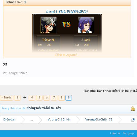
Belinda said:
↑
Event 1 VGC 81(29/4/2026)
Click to expand...
25
29 Tháng tư 2026
(Bạn phải Đăng nhập để trả lời bài viết.)
< Trước
1
←
4
5
6
7
8
9
Trạng thái chủ đề:
Không mở trả lời sau này.
Diễn đàn
...
Vương Giả Chiến
Vương Giả Chiến 73
Liên hệ
Trợ giúp