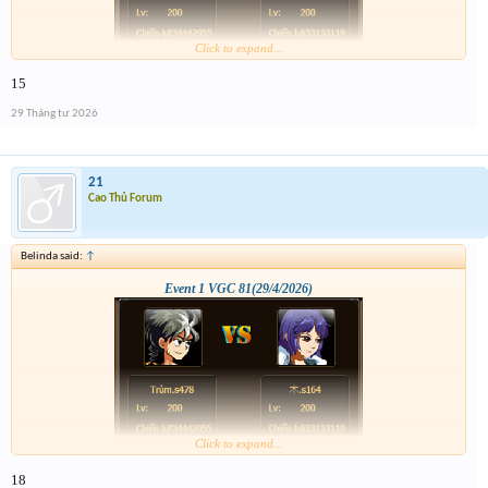
Click to expand...
15
29 Tháng tư 2026
21
Cao Thủ Forum
Belinda said:
↑
Event 1 VGC 81(29/4/2026)
Click to expand...
18