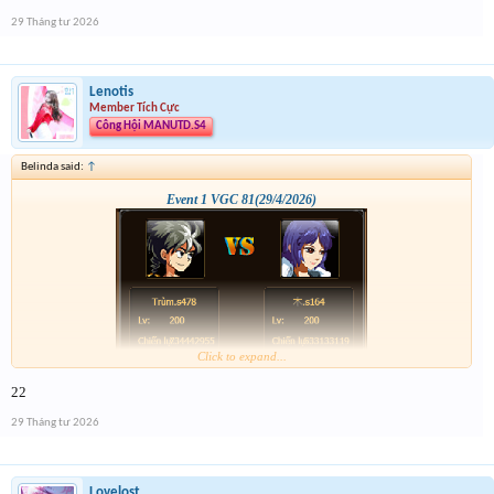
29 Tháng tư 2026
Lenotis
Member Tích Cực
Công Hội MANUTD.S4
Belinda said:
↑
Event 1 VGC 81(29/4/2026)
Click to expand...
22
29 Tháng tư 2026
Lovelost