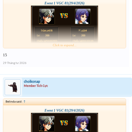
Event 1 VGC 81(29/4/2026)
Click to expand...
15
29 Tháng tư 2026
choikonap
Member Tích Cực
Belinda said:
↑
Event 1 VGC 81(29/4/2026)