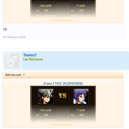
Click to expand...
18
29 Tháng tư 2026
TheNmT
Cao Thủ Forum
Belinda said:
↑
Event 1 VGC 81(29/4/2026)
Click to expand...