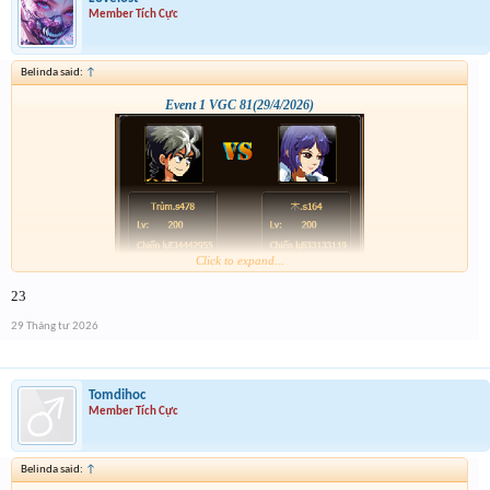
Member Tích Cực
Belinda said:
↑
Event 1 VGC 81(29/4/2026)
Click to expand...
23
29 Tháng tư 2026
Tomdihoc
Member Tích Cực
Belinda said:
↑