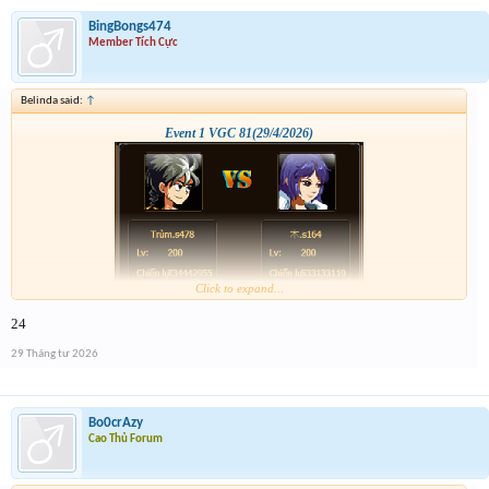
BingBongs474
Member Tích Cực
Belinda said:
↑
Event 1 VGC 81(29/4/2026)
Click to expand...
24
29 Tháng tư 2026
Bo0crAzy
Cao Thủ Forum