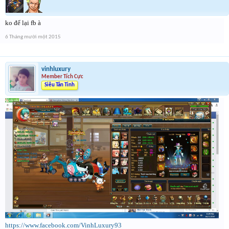
ko để lại fb à
6 Tháng mười một 2015
vinhluxury
Member Tích Cực
Siêu Tân Tinh
https://www.facebook.com/VinhLuxury93