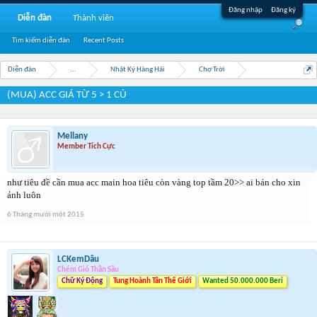
Đăng nhập
Đăng ký
Diễn đàn
Thành viên
Tìm kiếm diễn đàn
Recent Posts
Diễn đàn
...
Nhật Ký Hàng Hải
Chợ Trời
(MUA) ACC GIÁ TỪ 5 > 1 CỦ
Mellany
Member Tích Cực
như tiêu đề cần mua acc main hoa tiêu còn vàng top tầm 20>> ai bán cho xin
ảnh luôn
6 Tháng mười một 2015
LCKemDâu
Chém Gió Thần Sầu
Chữ Ký Động
Tung Hoành Tân Thế Giới
Wanted 50.000.000 Beri