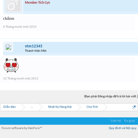
Member Tích Cực
chấnm
6 Tháng mười một 2015
vtm12345
Thành Viên Mới
12 Tháng mười một 2015
(Bạn phải Đăng nhập để trả lời bài viết.)
Diễn đàn
...
Nhật Ký Hàng Hải
Chợ Trời
Liên hệ
Trợ giúp
Forum software by XenForo™
Quy định và Nội quy