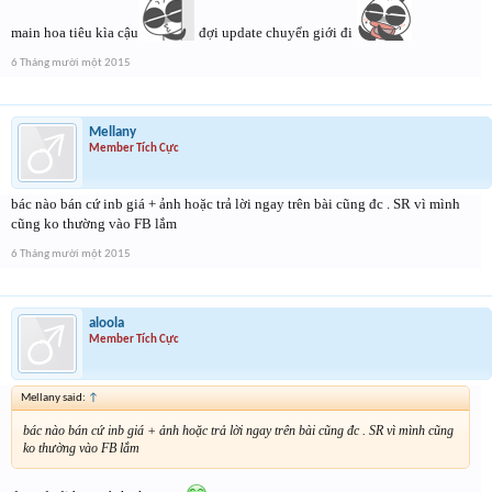
main hoa tiêu kìa cậu
đợi update chuyển giới đi
6 Tháng mười một 2015
Mellany
Member Tích Cực
bác nào bán cứ inb giá + ảnh hoặc trả lời ngay trên bài cũng đc . SR vì mình
cũng ko thường vào FB lắm
6 Tháng mười một 2015
aloola
Member Tích Cực
Mellany said:
↑
bác nào bán cứ inb giá + ảnh hoặc trả lời ngay trên bài cũng đc . SR vì mình cũng
ko thường vào FB lắm