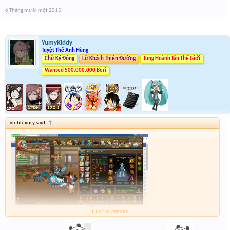
6 Tháng mười một 2015
YumyKiddy
Tuyệt Thế Anh Hùng
Chữ Ký Động
Lữ Khách Thiên Đường
Tung Hoành Tân Thế Giới
Wanted 500.000.000 Beri
vinhluxury said:
↑
Click to expand...
https://www.facebook.com/VinhLuxury93