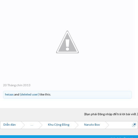
20 Tháng chín 2013
heiaas
and
(deleted user)
like this.
(Bạn phải Đăng nhập để trả lời bài viết.)
Diễn đàn
...
Khu Cộng Đồng
Naruto Box