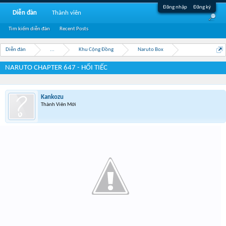
Đăng nhập
Đăng ký
Diễn đàn
Thành viên
Tìm kiếm diễn đàn
Recent Posts
Diễn đàn
...
Khu Cộng Đồng
Naruto Box
NARUTO CHAPTER 647 - HỐI TIẾC
Kankozu
Thành Viên Mới