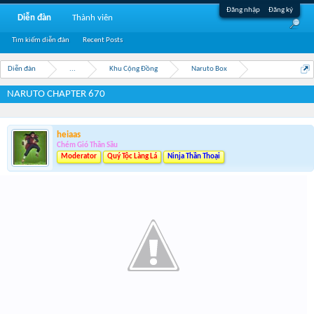
Đăng nhập
Đăng ký
Diễn đàn
Thành viên
Tìm kiếm diễn đàn
Recent Posts
Diễn đàn
...
Khu Cộng Đồng
Naruto Box
NARUTO CHAPTER 670
heiaas
Chém Gió Thần Sầu
Moderator
Quý Tộc Làng Lá
Ninja Thần Thoại