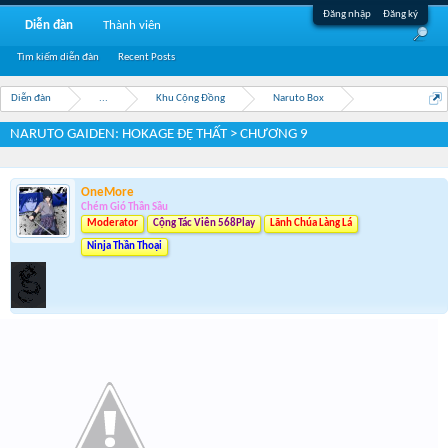
Đăng nhập
Đăng ký
Diễn đàn
Thành viên
Tìm kiếm diễn đàn
Recent Posts
Diễn đàn
...
Khu Cộng Đồng
Naruto Box
NARUTO GAIDEN: HOKAGE ĐỆ THẤT > CHƯƠNG 9
OneMore
Chém Gió Thần Sầu
Moderator
Cộng Tác Viên 568Play
Lãnh Chúa Làng Lá
Ninja Thần Thoại