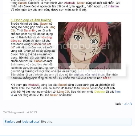
link :
alo8
24 Tháng mười hai 2013
Fanfare
and
(deleted user)
like this.