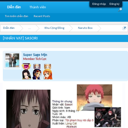
Đăng nhập
Đăng ký
Diễn đàn
Thành viên
Tìm kiếm diễn đàn
Recent Posts
Diễn đàn
...
Khu Cộng Đồng
Naruto Box
[NHÂN VẬT] SASORI
Super Sage Mjn
Member Tích Cực