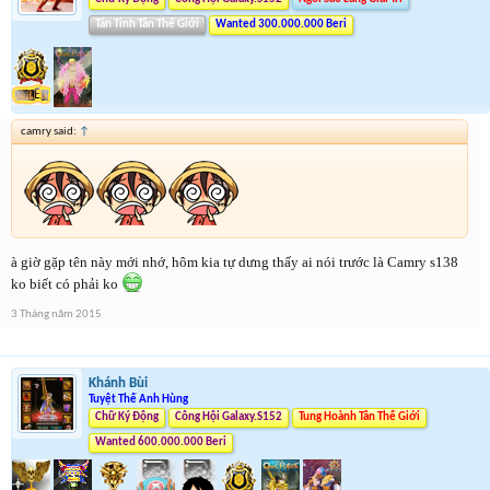
Tân Tinh Tân Thế Giới
Wanted 300.000.000 Beri
camry said:
↑
à giờ gặp tên này mới nhớ, hôm kia tự dưng thấy ai nói trước là Camry s138
ko biết có phải ko
3 Tháng năm 2015
Khánh Bùi
Tuyệt Thế Anh Hùng
Chữ Ký Động
Công Hội Galaxy.S152
Tung Hoành Tân Thế Giới
Wanted 600.000.000 Beri