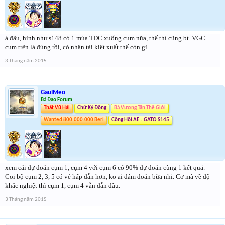
à đâu, hình như s148 có 1 mùa TDC xuống cụm nữa, thế thì cũng bt. VGC
cụm trên là đúng rồi, có nhân tài kiệt xuất thế còn gì.
3 Tháng năm 2015
GauIMeo
Bá Đạo Forum
Thất Vũ Hải
Chữ Ký Động
Bá Vương Tân Thế Giới
Wanted 800.000.000 Beri
Công Hội AE...GATO.S145
xem cái dự đoán cụm 1, cụm 4 với cụm 6 có 90% dự đoán cùng 1 kết quả.
Coi bộ cụm 2, 3, 5 có vẻ hấp dẫn hơn, ko ai dám đoán bừa nhỉ. Cơ mà về độ
khắc nghiệt thì cụm 1, cụm 4 vẫn dẫn đầu.
3 Tháng năm 2015