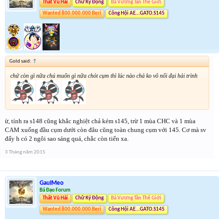
Thất Vũ Hải
Chữ Ký Động
Bá Vương Tân Thế Giới
Wanted 800.000.000 Beri
Công Hội AE...GATO.S145
Gold said:
↑
chứ còn gì nữa chú muốn gì nữa chót cụm thì lúc nào chả ko vô nổi đại hải trình
ừ, tính ra s148 cũng khắc nghiệt chả kém s145, trừ 1 mùa CHC và 1 mùa
CAM xuống đầu cụm dưới còn đâu cũng toàn chung cụm với 145. Cơ mà sv
đấy h có 2 ngôi sao sáng quá, chắc còn tiến xa.
3 Tháng năm 2015
GauIMeo
Bá Đạo Forum
Thất Vũ Hải
Chữ Ký Động
Bá Vương Tân Thế Giới
Wanted 800.000.000 Beri
Công Hội AE...GATO.S145