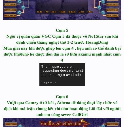
Cụm 5
Ngôi vị quán quân VGC Cụm 5 đã thuộc về No1Star sau khi
dành chiến thắng nghẹt thở 3-2 trước HoangDung
Mùa giải này khi được ghép lên cụm 4 , liệu anh có thể đánh bại
được PhởKhô kẻ được đồn đại là sở hữu akainu mạnh nhất cụm
4
Cụm 6
Vượt qua Camry ở tứ kết , Athena dễ dàng đoạt lấy chức vô
địch khi mà trận chung kết chỉ như hoạt động Lôi đài với người
anh em cùng sever CallGirl