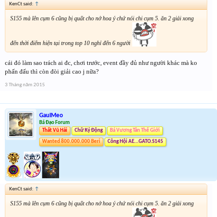
KenCt said:
↑
S155 mà lên cụm 6 cũng bị quất cho nở hoa ý chứ nói chi cụm 5. ăn 2 giải xong
đến thời điểm hiện tại trong top 10 nghỉ đến 6 người
cái đó làm sao trách ai đc, chơi trước, event đầy đủ như người khác mà ko
phấn đấu thì còn đòi giải cao j nữa?
3 Tháng năm 2015
GauIMeo
Bá Đạo Forum
Thất Vũ Hải
Chữ Ký Động
Bá Vương Tân Thế Giới
Wanted 800.000.000 Beri
Công Hội AE...GATO.S145
KenCt said:
↑
S155 mà lên cụm 6 cũng bị quất cho nở hoa ý chứ nói chi cụm 5. ăn 2 giải xong