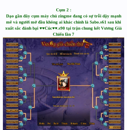
Cụm 2 :
Dạo gần đây cụm máy chủ zingme đang có sự trỗi dậy mạnh
mẽ và người mở đầu không ai khác chính là Sabo.s61 sau khi
xuất sắc đánh bại ♥♥Cúc♥♥.s90 tại trận chung kết Vương Giả
Chiến lần 7