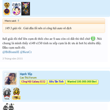
Mavis said:
↑
149 3 giải rồi . Giải đầu lỗi nên có công hội auto vô địch
full giải rồi thế lên cụm đi thôi cho ae S sau còn có đất thi thố chứ
. Nói
chung là mình thấy s149 s150 tính ra xếp cụm là đc ưu ái hơi bị nhiều đấy.
Đầu cụm suốt rồi.
@BiBismilE
@KenCt
3 Tháng năm 2015
Hạnh Tốp
Cao Thủ Forum
Công Hội Galaxy.S152
Siêu Tân Tinh
Wanted 100.000.000 Beri