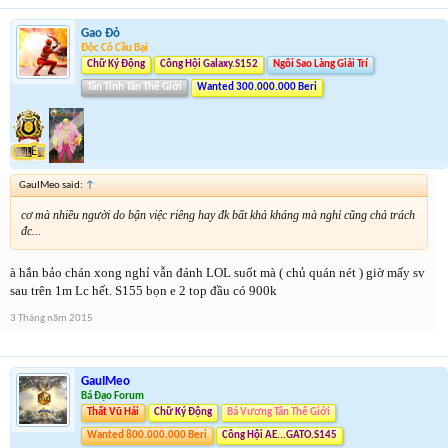
Gao Đỏ
Độc Cô Cầu Bại
Chữ Ký Động
Công Hội Galaxy.S152
Ngôi Sao Làng Giải Trí
Tân Tinh Tân Thế Giới
Wanted 300.000.000 Beri
GauIMeo said:
↑
cơ mà nhiều người do bận việc riêng hay đk bất khả kháng mà nghỉ cũng chả trách
đc...
à hắn bảo chán xong nghỉ vẫn đánh LOL suốt mà ( chủ quán nét ) giờ mấy sv
sau trên 1m Lc hết. S155 bọn e 2 top đầu có 900k
3 Tháng năm 2015
GauIMeo
Bá Đạo Forum
Thất Vũ Hải
Chữ Ký Động
Bá Vương Tân Thế Giới
Wanted 800.000.000 Beri
Công Hội AE...GATO.S145