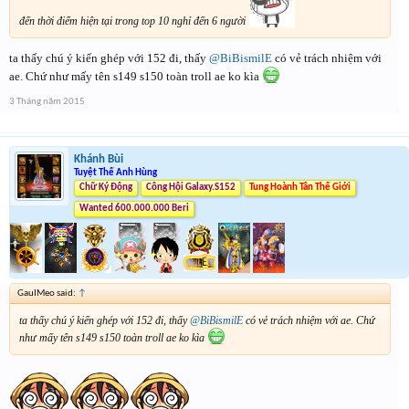
đến thời điểm hiện tại trong top 10 nghỉ đến 6 người
ta thấy chú ý kiến ghép với 152 đi, thấy
@BiBismilE
có vẻ trách nhiệm với
ae. Chứ như mấy tên s149 s150 toàn troll ae ko kìa
3 Tháng năm 2015
Khánh Bùi
Tuyệt Thế Anh Hùng
Chữ Ký Động
Công Hội Galaxy.S152
Tung Hoành Tân Thế Giới
Wanted 600.000.000 Beri
GauIMeo said:
↑
ta thấy chú ý kiến ghép với 152 đi, thấy
@BiBismilE
có vẻ trách nhiệm với ae. Chứ
như mấy tên s149 s150 toàn troll ae ko kìa