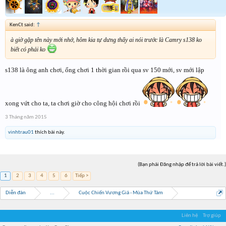
KenCt said:
↑
à giờ gặp tên này mới nhớ, hôm kia tự dưng thấy ai nói trước là Camry s138 ko
biết có phải ko
s138 là ông anh chơi, ổng chơi 1 thời gian rồi qua sv 150 mới, sv mới lập
xong vứt cho ta, ta chơi giờ cho công hội chơi rồi
3 Tháng năm 2015
vinhtrau01
thích bài này.
(Bạn phải Đăng nhập để trả lời bài viết.)
1
2
3
4
5
6
Tiếp >
Diễn đàn
...
Cuộc Chiến Vương Giả - Mùa Thứ Tám
Liên hệ
Trợ giúp