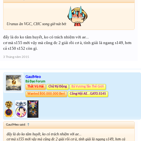
Uranus ăn VGC, CHC xong giờ nát bét
đấy là do ko tâm huyết, ko có trách nhiệm với ae...
cơ mà s155 mới vậy mà cũng đc 2 giải rồi cơ à, tính giải là ngang s149, hơn
cả s150 s152 còn gì.
3 Tháng năm 2015
GauIMeo
Bá Đạo Forum
Thất Vũ Hải
Chữ Ký Động
Bá Vương Tân Thế Giới
Wanted 800.000.000 Beri
Công Hội AE...GATO.S145
GauIMeo said:
↑
đấy là do ko tâm huyết, ko có trách nhiệm với ae...
cơ mà s155 mới vậy mà cũng đc 2 giải rồi cơ à, tính giải là ngang s149, hơn cả