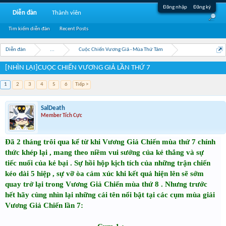
Đăng nhập
Đăng ký
Diễn đàn
Thành viên
Tìm kiếm diễn đàn
Recent Posts
Diễn đàn
...
Cuộc Chiến Vương Giả - Mùa Thứ Tám
[NHÌN LẠI]CUỘC CHIẾN VƯƠNG GIẢ LẦN THỨ 7
1
2
3
4
5
6
Tiếp >
SalDeath
Member Tích Cực
Đã 2 tháng trôi qua kể từ khi Vương Giả Chiến mùa thứ 7 chính
thức khép lại , mang theo niềm vui sướng của kẻ thắng và sự
tiếc nuối của kẻ bại . Sự hồi hộp kịch tích của những trận chiến
kéo dài 5 hiệp , sự vỡ òa cảm xúc khi kết quả hiện lên sẽ sớm
quay trở lại trong Vương Giả Chiến mùa thứ 8 . Nhưng trước
hết hãy cùng nhìn lại những cái tên nổi bật tại các cụm mùa giải
Vương Giả Chiến lần 7: