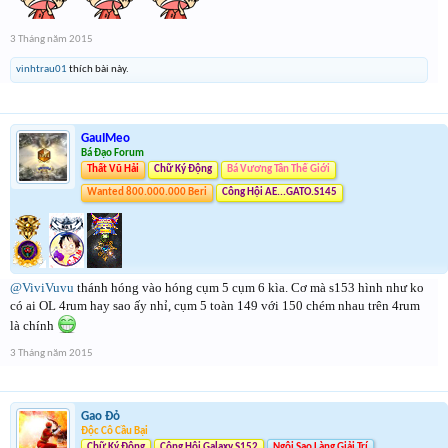
3 Tháng năm 2015
vinhtrau01
thích bài này.
GauIMeo
Bá Đạo Forum
Thất Vũ Hải
Chữ Ký Động
Bá Vương Tân Thế Giới
Wanted 800.000.000 Beri
Công Hội AE...GATO.S145
@ViviVuvu
thánh hóng vào hóng cụm 5 cụm 6 kìa. Cơ mà s153 hình như ko
có ai OL 4rum hay sao ấy nhỉ, cụm 5 toàn 149 với 150 chém nhau trên 4rum
là chính
3 Tháng năm 2015
Gao Đỏ
Độc Cô Cầu Bại
Chữ Ký Động
Công Hội Galaxy.S152
Ngôi Sao Làng Giải Trí