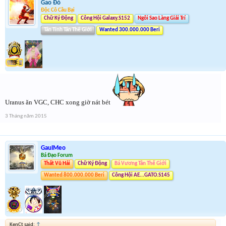
Gao Đỏ
Độc Cô Cầu Bại
Chữ Ký Động
Công Hội Galaxy.S152
Ngôi Sao Làng Giải Trí
Tân Tinh Tân Thế Giới
Wanted 300.000.000 Beri
Uranus ăn VGC, CHC xong giờ nát bét
3 Tháng năm 2015
GauIMeo
Bá Đạo Forum
Thất Vũ Hải
Chữ Ký Động
Bá Vương Tân Thế Giới
Wanted 800.000.000 Beri
Công Hội AE...GATO.S145
KenCt said:
↑