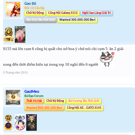
Gao Đỏ
Độc Cô Cầu Bại
Chữ Ký Động
Công Hội Galaxy.S152
Ngôi Sao Làng Giải Trí
Tân Tinh Tân Thế Giới
Wanted 300.000.000 Beri
S155 mà lên cụm 6 cũng bị quất cho nở hoa ý chứ nói chi cụm 5. ăn 2 giải
xong đến thời điểm hiện tại trong top 10 nghỉ đến 6 người
3 Tháng năm 2015
GauIMeo
Bá Đạo Forum
Thất Vũ Hải
Chữ Ký Động
Bá Vương Tân Thế Giới
Wanted 800.000.000 Beri
Công Hội AE...GATO.S145