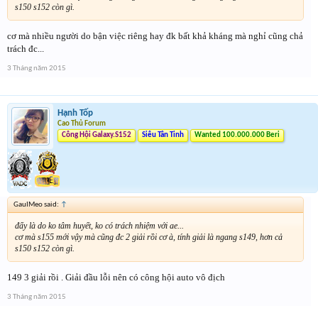
s150 s152 còn gì.
cơ mà nhiều người do bận việc riêng hay đk bất khả kháng mà nghỉ cũng chả
trách đc...
3 Tháng năm 2015
Hạnh Tốp
Cao Thủ Forum
Công Hội Galaxy.S152
Siêu Tân Tinh
Wanted 100.000.000 Beri
GauIMeo said:
↑
đấy là do ko tâm huyết, ko có trách nhiệm với ae...
cơ mà s155 mới vậy mà cũng đc 2 giải rồi cơ à, tính giải là ngang s149, hơn cả
s150 s152 còn gì.
149 3 giải rồi . Giải đầu lỗi nên có công hội auto vô địch
3 Tháng năm 2015