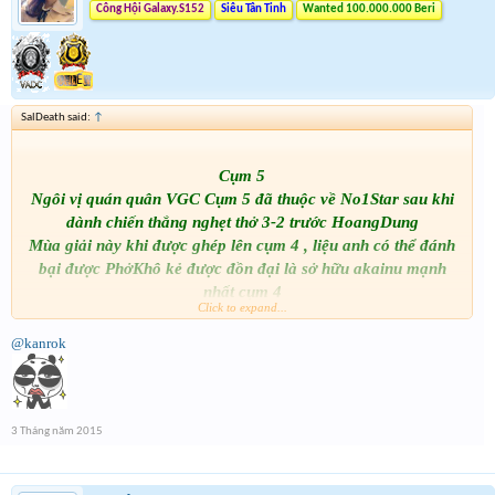
Công Hội Galaxy.S152
Siêu Tân Tinh
Wanted 100.000.000 Beri
SalDeath said:
↑
Cụm 5
Ngôi vị quán quân VGC Cụm 5 đã thuộc về No1Star sau khi
dành chiến thắng nghẹt thở 3-2 trước HoangDung
Mùa giải này khi được ghép lên cụm 4 , liệu anh có thể đánh
bại được PhởKhô kẻ được đồn đại là sở hữu akainu mạnh
nhất cụm 4
Click to expand...
@kanrok
3 Tháng năm 2015