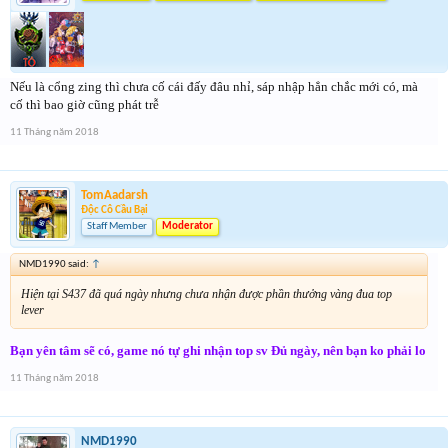
Nếu là cổng zing thì chưa cố cái đấy đâu nhỉ, sáp nhập hẳn chắc mới có, mà
cố thì bao giờ cũng phát trễ
11 Tháng năm 2018
TomAadarsh
Độc Cô Cầu Bại
Staff Member
Moderator
NMD1990 said:
↑
Hiện tại S437 đã quá ngày nhưng chưa nhận được phần thưởng vàng đua top
lever
Bạn yên tâm sẽ có, game nó tự ghi nhận top sv Đủ ngày, nên bạn ko phải lo
11 Tháng năm 2018
NMD1990