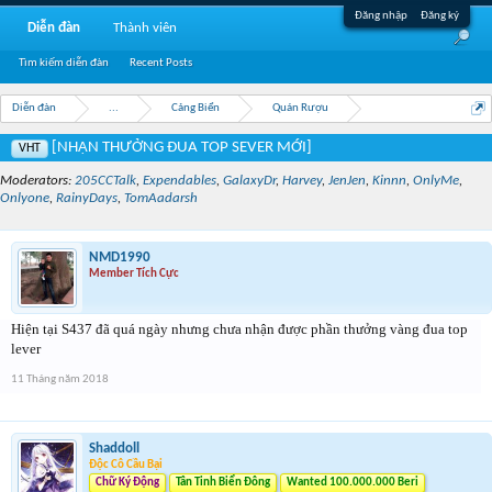
Đăng nhập
Đăng ký
Diễn đàn
Thành viên
Tìm kiếm diễn đàn
Recent Posts
Diễn đàn
...
Cảng Biển
Quán Rượu
[NHẬN THƯỞNG ĐUA TOP SEVER MỚI]
VHT
Moderators:
205CCTalk
,
Expendables
,
GalaxyDr
,
Harvey
,
JenJen
,
Kinnn
,
OnlyMe
,
Onlyone
,
RainyDays
,
TomAadarsh
NMD1990
Member Tích Cực
Hiện tại S437 đã quá ngày nhưng chưa nhận được phần thưởng vàng đua top
lever
11 Tháng năm 2018
Shaddoll
Độc Cô Cầu Bại
Chữ Ký Động
Tân Tinh Biển Đông
Wanted 100.000.000 Beri