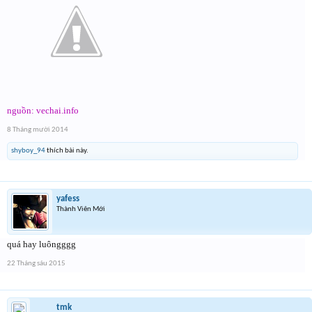
nguồn: vechai.info
8 Tháng mười 2014
shyboy_94
thích bài này.
yafess
Thành Viên Mới
quá hay luôngggg
22 Tháng sáu 2015
tmk