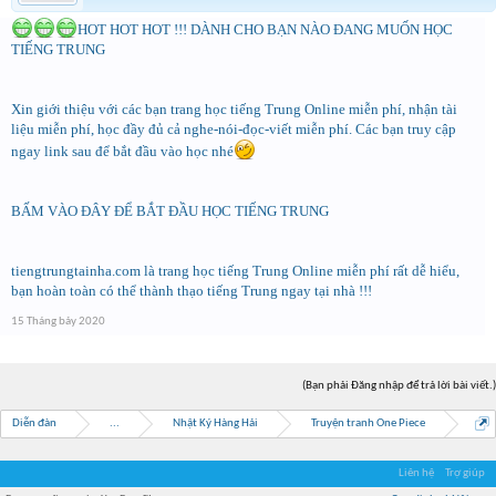
HOT HOT HOT !!! DÀNH CHO BẠN NÀO ĐANG MUỐN HỌC
TIẾNG TRUNG
Xin giới thiệu với các bạn trang học tiếng Trung Online miễn phí, nhận tài
liệu miễn phí, học đầy đủ cả nghe-nói-đọc-viết miễn phí. Các bạn truy cập
ngay link sau để bắt đầu vào học nhé
BẤM VÀO ĐÂY ĐỂ BẮT ĐẦU HỌC TIẾNG TRUNG
tiengtrungtainha.com là trang học tiếng Trung Online miễn phí rất dễ hiểu,
bạn hoàn toàn có thể thành thạo tiếng Trung ngay tại nhà !!!
15 Tháng bảy 2020
(Bạn phải Đăng nhập để trả lời bài viết.)
Diễn đàn
...
Nhật Ký Hàng Hải
Truyện tranh One Piece
Liên hệ
Trợ giúp