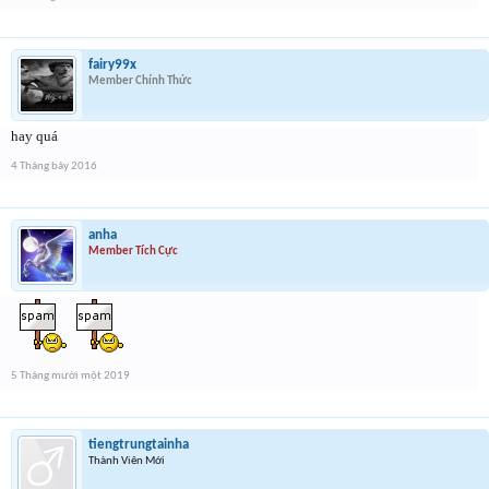
fairy99x
Member Chính Thức
hay quá
4 Tháng bảy 2016
anha
Member Tích Cực
5 Tháng mười một 2019
tiengtrungtainha
Thành Viên Mới