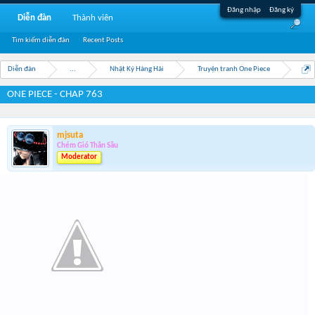
Đăng nhập
Đăng ký
Diễn đàn
Thành viên
Tìm kiếm diễn đàn
Recent Posts
Diễn đàn
...
Nhật Ký Hàng Hải
Truyện tranh One Piece
ONE PIECE - CHAP 763
mjsuta
Chém Gió Thần Sầu
Moderator