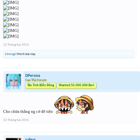
12 Tháng hai 2015
L0vingU
thích bài này.
DPerona
Cao Thủ Forum
Tân Tinh Biển Đông
Wanted 50.000.000 Beri
Cho chừa thằng ng cờ đê tiện
12 Tháng hai 2015
yafess