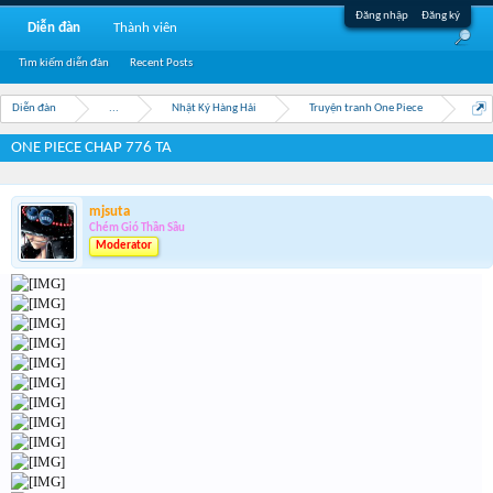
Đăng nhập
Đăng ký
Diễn đàn
Thành viên
Tìm kiếm diễn đàn
Recent Posts
Diễn đàn
...
Nhật Ký Hàng Hải
Truyện tranh One Piece
ONE PIECE CHAP 776 TA
mjsuta
Chém Gió Thần Sầu
Moderator