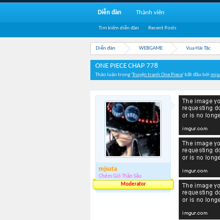
Diễn đàn
Thành viên
Tìm kiếm diễn đàn
Recent Posts
Diễn đàn
WEBGAME
Vua Hải Tặc
ONE PIECE CHAP 778
Thảo luận trong '
Truyện tranh One Piece
' bắt đầu bởi
mjs
mjsuta
Chém Gió Thần Sầu
Moderator