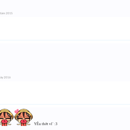
 tám 2015
bảy 2016
YÊu thớt vl` :3