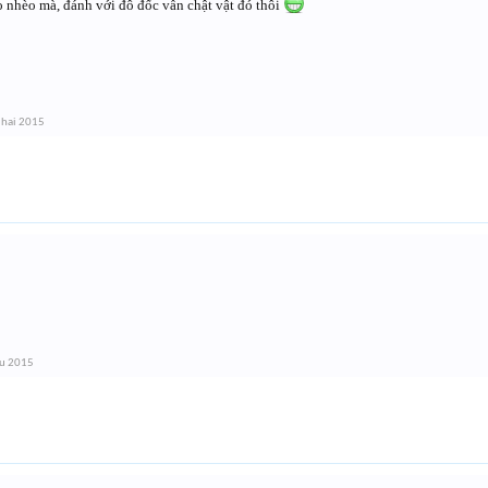
o nhèo mà, đánh với đô đốc vẫn chật vật đó thôi
 hai 2015
áu 2015