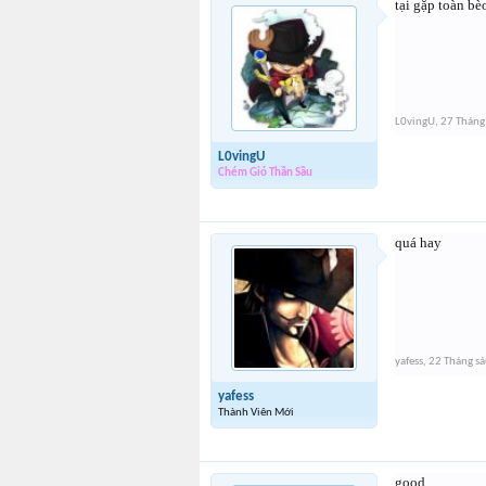
tại gặp toàn bè
L0vingU
,
27 Tháng
L0vingU
Chém Gió Thần Sầu
quá hay
yafess
,
22 Tháng s
yafess
Thành Viên Mới
good