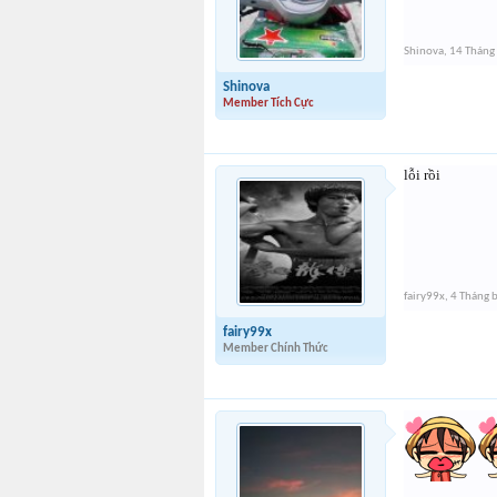
Shinova
,
14 Tháng
Shinova
Member Tích Cực
lỗi rồi
fairy99x
,
4 Tháng 
fairy99x
Member Chính Thức