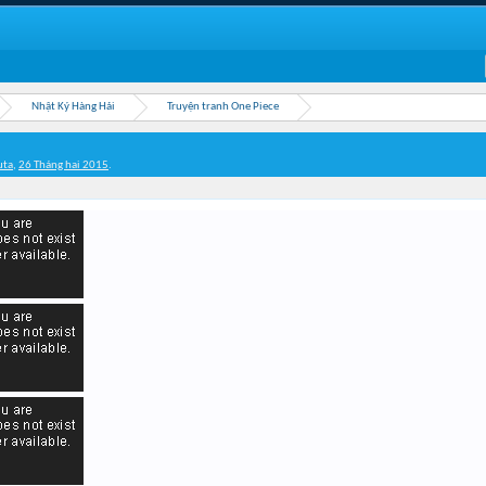
Nhật Ký Hàng Hải
Truyện tranh One Piece
uta
,
26 Tháng hai 2015
.