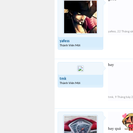
yafess
,
22 Tháng s
yafess
Thành Viên Mới
hay
tmk
Thành Viên Mới
tmk
,
9 Tháng bảy 
hay quá