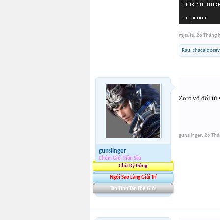
mjsuta
,
26 Tháng 
Rau
,
chacaidosev
Zoro vô đối từ 
gunslinger
,
26 Thá
gunslinger
Chém Gió Thần Sầu
Chữ Ký Động
Ngôi Sao Làng Giải Trí
Tân Tinh Tân Thế Giới