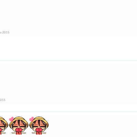
áu 2015
2015