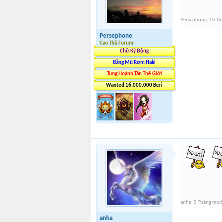
Persephone
,
10 Th
Persephone
Cao Thủ Forum
Chữ Ký Động
Băng Mũ Rơm Haki
Tung Hoành Tân Thế Giới
Wanted 16.000.000 Beri
anha
,
5 Tháng mư
anha