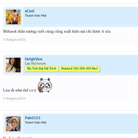
xCool
Thành Viên Mới
Mihawk thần tượng cuối cùng cũng xuất hiện mà chỉ được tí xíu
5 Tháng ba 2015
HotgirlAce
Cao Thủ Forum
Tân Tinh Đại Hải Trình
Wanted 100.000.000 Beri
Law đi sớm thế cơ à
5 Tháng ba 2015
PainS153
Thành Viên Mới