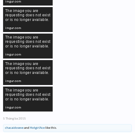
5 Tháng ba 2015
chacaidoseve
and
HotgirlAce
like this.