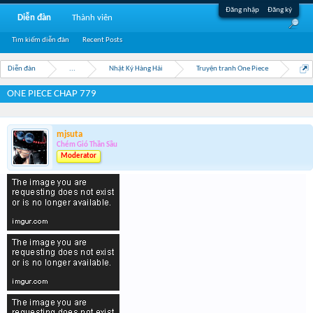
Đăng nhập
Đăng ký
Diễn đàn
Thành viên
Tìm kiếm diễn đàn
Recent Posts
Diễn đàn
...
Nhật Ký Hàng Hải
Truyện tranh One Piece
ONE PIECE CHAP 779
mjsuta
Chém Gió Thần Sầu
Moderator