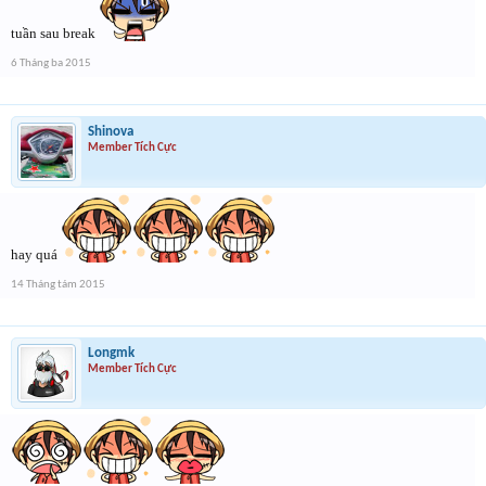
tuần sau break
6 Tháng ba 2015
Shinova
Member Tích Cực
hay quá
14 Tháng tám 2015
Longmk
Member Tích Cực