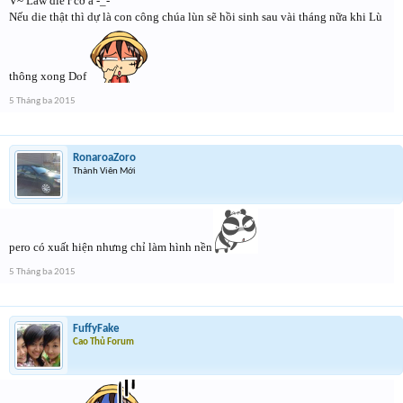
V~ Law die r cơ à -_-
Nếu die thật thì dự là con công chúa lùn sẽ hồi sinh sau vài tháng nữa khi Lù
thông xong Dof
5 Tháng ba 2015
RonaroaZoro
Thành Viên Mới
pero có xuất hiện nhưng chỉ làm hình nền
5 Tháng ba 2015
FuffyFake
Cao Thủ Forum