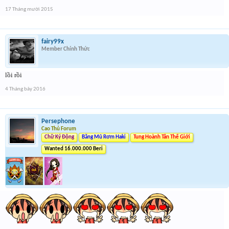
17 Tháng mười 2015
fairy99x
Member Chính Thức
lồi rồi
4 Tháng bảy 2016
Persephone
Cao Thủ Forum
Chữ Ký Động
Băng Mũ Rơm Haki
Tung Hoành Tân Thế Giới
Wanted 16.000.000 Beri