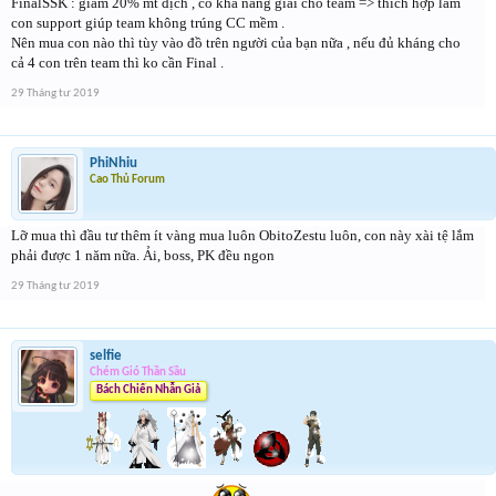
FinalSSK : giảm 20% mt địch , có khả năng giải cho team => thích hợp làm
con support giúp team không trúng CC mềm .
Nên mua con nào thì tùy vào đồ trên người của bạn nữa , nếu đủ kháng cho
cả 4 con trên team thì ko cần Final .
29 Tháng tư 2019
PhiNhiu
Cao Thủ Forum
Lỡ mua thì đầu tư thêm ít vàng mua luôn ObitoZestu luôn, con này xài tệ lắm
phải được 1 năm nữa. Ải, boss, PK đều ngon
29 Tháng tư 2019
selfie
Chém Gió Thần Sầu
Bách Chiến Nhẫn Giả