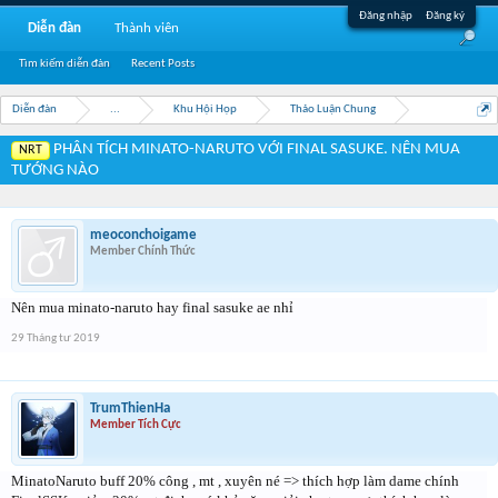
Đăng nhập
Đăng ký
Diễn đàn
Thành viên
Tìm kiếm diễn đàn
Recent Posts
Diễn đàn
...
Khu Hội Họp
Thảo Luận Chung
PHÂN TÍCH MINATO-NARUTO VỚI FINAL SASUKE. NÊN MUA
NRT
TƯỚNG NÀO
meoconchoigame
Member Chính Thức
Nên mua minato-naruto hay final sasuke ae nhỉ
29 Tháng tư 2019
TrumThienHa
Member Tích Cực
MinatoNaruto buff 20% công , mt , xuyên né => thích hợp làm dame chính