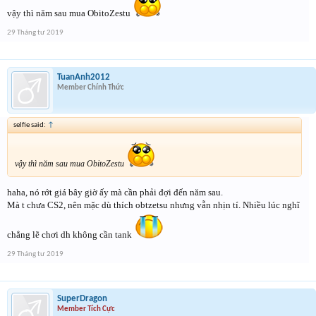
vậy thì năm sau mua ObitoZestu
29 Tháng tư 2019
TuanAnh2012
Member Chính Thức
selfie said:
↑
vậy thì năm sau mua ObitoZestu
haha, nó rớt giá bây giờ ấy mà cần phải đợi đến năm sau.
Mà t chưa CS2, nên mặc dù thích obtzetsu nhưng vẫn nhịn tí. Nhiều lúc nghĩ
chẳng lẽ chơi dh không cần tank
29 Tháng tư 2019
SuperDragon
Member Tích Cực