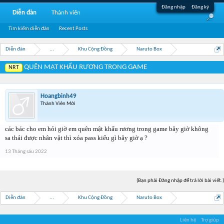
Đăng nhập
Đăng ký
Diễn đàn
Thành viên
Tìm kiếm diễn đàn
Recent Posts
Diễn đàn
...
Khu Cộng Đồng
Naruto Box
QUÊN MẬT KHẨU RƯƠNG TRONG GAME
NRT
Hoangbinh49
Thành Viên Mới
các bác cho em hỏi giờ em quên mật khẩu rương trong game bây giờ không
sa thải được nhân vật thì xóa pass kiểu gì bây giờ ạ ?
13 Tháng sáu 2022
(Bạn phải Đăng nhập để trả lời bài viết.)
Diễn đàn
...
Khu Cộng Đồng
Naruto Box
Liên hệ
Trợ giúp