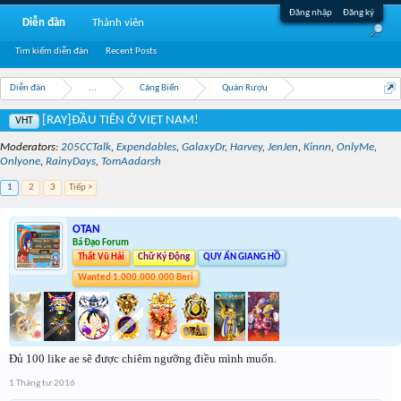
Đăng nhập
Đăng ký
Diễn đàn
Thành viên
Tìm kiếm diễn đàn
Recent Posts
Diễn đàn
...
Cảng Biển
Quán Rượu
[RAY]ĐẦU TIÊN Ở VIỆT NAM!
VHT
Moderators:
205CCTalk
,
Expendables
,
GalaxyDr
,
Harvey
,
JenJen
,
Kinnn
,
OnlyMe
,
Onlyone
,
RainyDays
,
TomAadarsh
1
2
3
Tiếp >
OTAN
Bá Đạo Forum
Thất Vũ Hải
Chữ Ký Động
QUY ẨN GIANG HỒ
Wanted 1.000.000.000 Beri
Đủ 100 like ae sẽ được chiêm ngưỡng điều mình muốn.
1 Tháng tư 2016