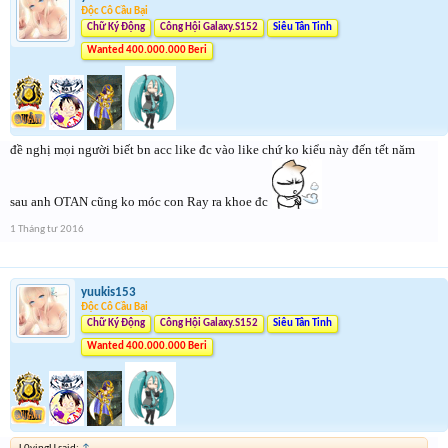
Độc Cô Cầu Bại
Chữ Ký Động
Công Hội Galaxy.S152
Siêu Tân Tinh
Wanted 400.000.000 Beri
đề nghị mọi người biết bn acc like đc vào like chứ ko kiểu này đến tết năm
sau anh OTAN cũng ko móc con Ray ra khoe đc
1 Tháng tư 2016
yuukis153
Độc Cô Cầu Bại
Chữ Ký Động
Công Hội Galaxy.S152
Siêu Tân Tinh
Wanted 400.000.000 Beri