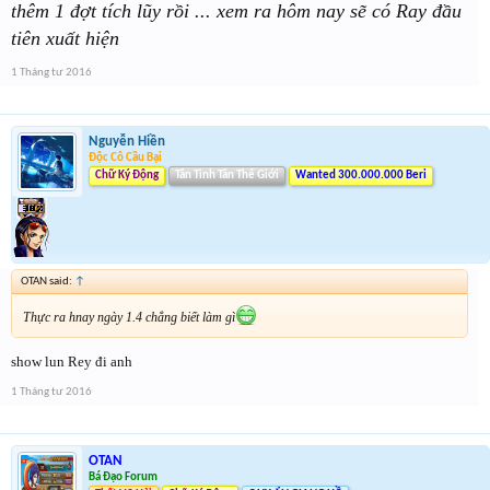
thêm 1 đợt tích lũy rồi ... xem ra hôm nay sẽ có Ray đầu
tiên xuất hiện
1 Tháng tư 2016
Nguyễn Hiền
Độc Cô Cầu Bại
Chữ Ký Động
Tân Tinh Tân Thế Giới
Wanted 300.000.000 Beri
OTAN said:
↑
Thực ra hnay ngày 1.4 chẳng biết làm gì
show lun Rey đi anh
1 Tháng tư 2016
OTAN
Bá Đạo Forum