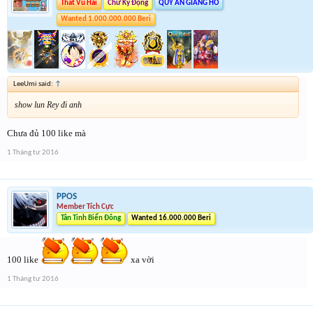
Thất Vũ Hải
Chữ Ký Động
QUY ẨN GIANG HỒ
Wanted 1.000.000.000 Beri
LeeUmi said:
↑
show lun Rey đi anh
Chưa đủ 100 like mà
1 Tháng tư 2016
PPOS
Member Tích Cực
Tân Tinh Biển Đông
Wanted 16.000.000 Beri
100 like
xa vời
1 Tháng tư 2016