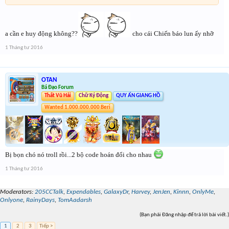
a cần e huy động không??
cho cái Chiến báo lun ấy nhỡ
1 Tháng tư 2016
OTAN
Bá Đạo Forum
Thất Vũ Hải
Chữ Ký Động
QUY ẨN GIANG HỒ
Wanted 1.000.000.000 Beri
Bị bọn chó nó troll rồi...2 bộ code hoán đổi cho nhau
1 Tháng tư 2016
Moderators:
205CCTalk
,
Expendables
,
GalaxyDr
,
Harvey
,
JenJen
,
Kinnn
,
OnlyMe
,
Onlyone
,
RainyDays
,
TomAadarsh
(Bạn phải Đăng nhập để trả lời bài viết.)
1
2
3
Tiếp >