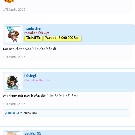
1 Tháng tư 2016
frankychin
Member Tích Cực
Tân Hải Tặc
Wanted 16.000.000 Beri
tạo acc clone vào like cho bác đi
1 Tháng tư 2016
L0vingU
Chém Gió Thần Sầu
cái 4rum nát này h còn đòi like éo bik để làm j
1 Tháng tư 2016
yuukis153
thích bài này.
yuukis153