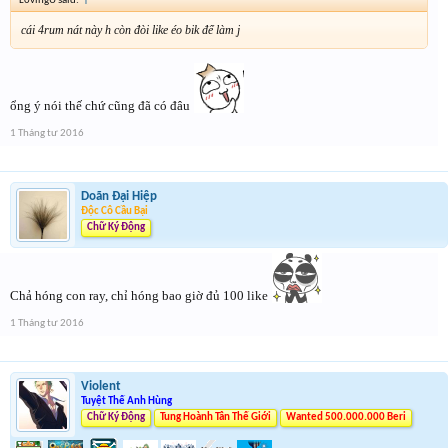
L0vingU said:
↑
cái 4rum nát này h còn đòi like éo bik để làm j
ổng ý nói thế chứ cũng đã có đâu
1 Tháng tư 2016
Doãn Đại Hiệp
Độc Cô Cầu Bại
Chữ Ký Động
Chả hóng con ray, chỉ hóng bao giờ đủ 100 like
1 Tháng tư 2016
Violent
Tuyệt Thế Anh Hùng
Chữ Ký Động
Tung Hoành Tân Thế Giới
Wanted 500.000.000 Beri