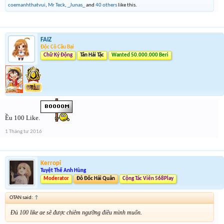
coemanhthatvui
,
Mr Teck
,
_Junas_
and
40 others
like this.
FAIZ
Độc Cô Cầu Bại
Chữ Ký Động
Tân Hải Tặc
Wanted 50.000.000 Beri
Ều 100 Like.
1 Tháng tư 2016
Kerropi
Tuyệt Thế Anh Hùng
Moderator
Đô Đốc Hải Quân
Cộng Tác Viên 568Play
OTAN said:
↑
Đủ 100 like ae sẽ được chiêm ngưỡng điều mình muốn.