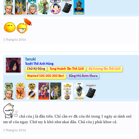
1 Tháng tư 2016
Tanuki
Tuyệt Thế Anh Hùng
Chữ Ký Động
Tung Hoành Tân Thế Giới
Bá Vương Tân Thế Giới
Wanted 500.000.000 Beri
Băng Mũ Rơm Shura
chả cóa j là đầu tiên. Chỉ cần ev đk cóa thì trong 1 ngày ai rảnh onl
sm sẽ cóa ngay. Chứ ray k khó như akai đâu. Chả cóa j phải khoe cả.
1 Tháng tư 2016