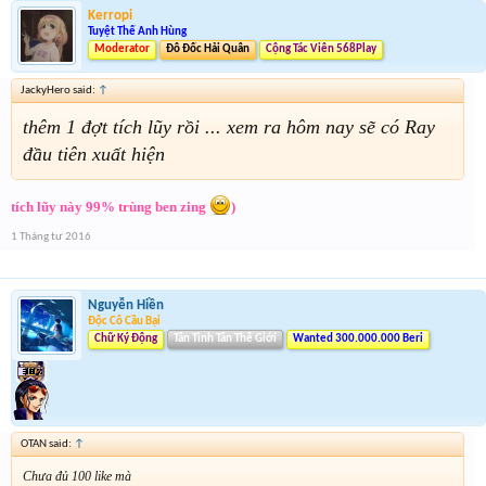
Kerropi
Tuyệt Thế Anh Hùng
Moderator
Đô Đốc Hải Quân
Cộng Tác Viên 568Play
JackyHero said:
↑
thêm 1 đợt tích lũy rồi ... xem ra hôm nay sẽ có Ray
đầu tiên xuất hiện
tích lũy này 99% trùng ben zing
)
1 Tháng tư 2016
Nguyễn Hiền
Độc Cô Cầu Bại
Chữ Ký Động
Tân Tinh Tân Thế Giới
Wanted 300.000.000 Beri
OTAN said:
↑
Chưa đủ 100 like mà