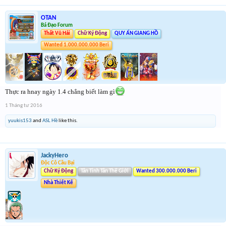
OTAN
Bá Đạo Forum
Thất Vũ Hải
Chữ Ký Động
QUY ẨN GIANG HỒ
Wanted 1.000.000.000 Beri
Thực ra hnay ngày 1.4 chẳng biết làm gì
1 Tháng tư 2016
yuukis153
and
ASL Hề
like this.
JackyHero
Độc Cô Cầu Bại
Chữ Ký Động
Tân Tinh Tân Thế Giới
Wanted 300.000.000 Beri
Nhà Thiết Kế