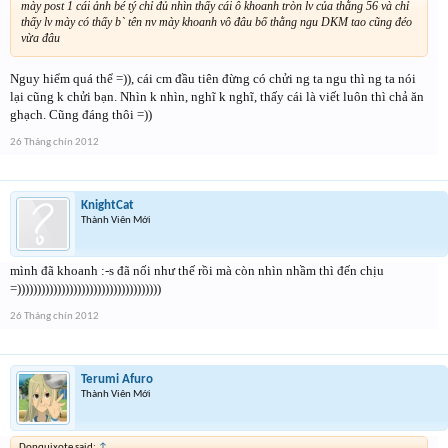
mày post 1 cái ảnh bé tý chỉ đủ nhìn thấy cái ô khoanh tròn lv của thằng 56 và chỉ
thấy lv mày có thấy b` tên nv mày khoanh vô đâu bố thằng ngu DKM tao cũng đéo
vừa đâu
Nguy hiểm quá thể =)), cái cm đầu tiên đừng có chửi ng ta ngu thì ng ta nói
lại cũng k chửi bạn. Nhìn k nhìn, nghĩ k nghĩ, thấy cái là viết luôn thì chả ăn
ghạch. Cũng đáng thôi =))
26 Tháng chín 2012
KnightCat
Thành Viên Mới
mình đã khoanh :-s đã nối như thế rồi mà còn nhìn nhầm thì đến chịu
=))))))))))))))))))))))))))))))))))))
26 Tháng chín 2012
Terumi Afuro
Thành Viên Mới
Donquixote said:
↑