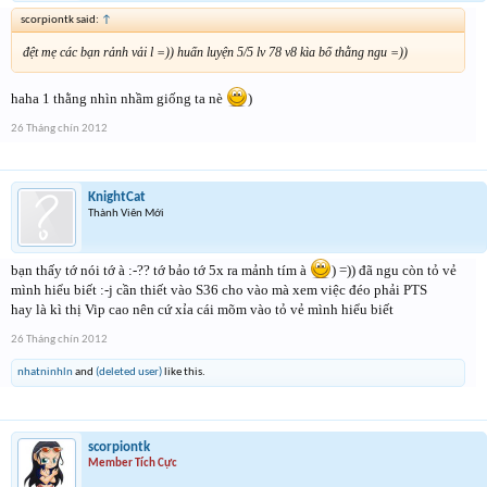
scorpiontk said:
↑
đệt mẹ các bạn rảnh vải l =)) huấn luyện 5/5 lv 78 v8 kìa bố thằng ngu =))
haha 1 thằng nhìn nhầm giống ta nè
)
26 Tháng chín 2012
KnightCat
Thành Viên Mới
bạn thấy tớ nói tớ à :-?? tớ bảo tớ 5x ra mảnh tím à
) =)) đã ngu còn tỏ vẻ
mình hiểu biết :-j cần thiết vào S36 cho vào mà xem việc đéo phải PTS
hay là kì thị Vip cao nên cứ xỉa cái mõm vào tỏ vẻ mình hiểu biết
26 Tháng chín 2012
nhatninhln
and
(deleted user)
like this.
scorpiontk
Member Tích Cực