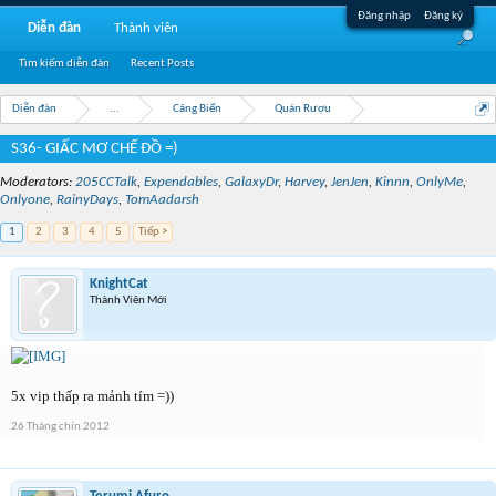
Đăng nhập
Đăng ký
Diễn đàn
Thành viên
Tìm kiếm diễn đàn
Recent Posts
Diễn đàn
...
Cảng Biển
Quán Rượu
S36- GIẤC MƠ CHẾ ĐỒ =)
Moderators:
205CCTalk
,
Expendables
,
GalaxyDr
,
Harvey
,
JenJen
,
Kinnn
,
OnlyMe
,
Onlyone
,
RainyDays
,
TomAadarsh
1
2
3
4
5
Tiếp >
KnightCat
Thành Viên Mới
5x vip thấp ra mảnh tím =))
26 Tháng chín 2012