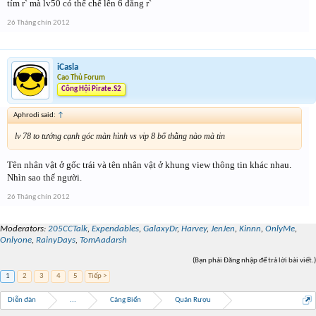
tím r` mà lv50 có thể chế lên 6 đẳng r`
26 Tháng chín 2012
iCasla
Cao Thủ Forum
Công Hội Pirate.S2
Aphrodi said:
↑
lv 78 to tướng cạnh góc màn hình vs vip 8 bố thằng nào mà tin
Tên nhân vật ở gốc trái và tên nhân vật ở khung view thông tin khác nhau.
Nhìn sao thế người.
26 Tháng chín 2012
Moderators:
205CCTalk
,
Expendables
,
GalaxyDr
,
Harvey
,
JenJen
,
Kinnn
,
OnlyMe
,
Onlyone
,
RainyDays
,
TomAadarsh
(Bạn phải Đăng nhập để trả lời bài viết.)
1
2
3
4
5
Tiếp >
Diễn đàn
...
Cảng Biển
Quán Rượu