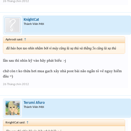
26 Tháng chín 2012
KnightCat
Thành Viên Mới
Aphrodi said:
↑
đã bảo bọn tao nhìn nhầm bởi vì mày cũng là xạ thủ và thằng 5x cũng là xạ thủ
lần sau thì nhìn kỹ vào hãy phát biểu :-j
chứ còn t ko thừa hơi mua gạch xây nhà post bài não ngắn tỏ vẻ nguy hiểm
đâu =)
26 Tháng chín 2012
Terumi Afuro
Thành Viên Mới
KnightCat said:
↑