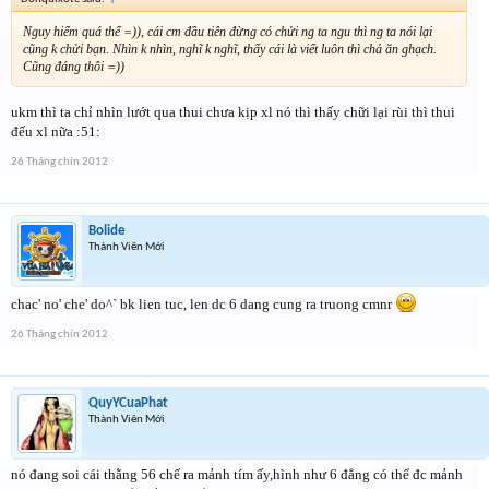
Nguy hiểm quá thể =)), cái cm đầu tiên đừng có chửi ng ta ngu thì ng ta nói lại
cũng k chửi bạn. Nhìn k nhìn, nghĩ k nghĩ, thấy cái là viết luôn thì chả ăn ghạch.
Cũng đáng thôi =))
ukm thì ta chỉ nhìn lướt qua thui chưa kịp xl nó thì thấy chữi lại rùi thì thui
đếu xl nữa :51:
26 Tháng chín 2012
Bolide
Thành Viên Mới
chac' no' che' do^` bk lien tuc, len dc 6 dang cung ra truong cmnr
26 Tháng chín 2012
QuyYCuaPhat
Thành Viên Mới
nó đang soi cái thằng 56 chế ra mảnh tím ấy,hình như 6 đẳng có thể đc mảnh