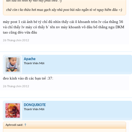
lần sau thì nhìn kỹ vào hãy phát biểu :-j
chứ còn t ko thừa hơi mua gạch xây nhà post bài não ngắn tỏ vẻ nguy hiểm đâu =)
mày post 1 cái ảnh bé tý chỉ đủ nhìn thấy cái ô khoanh tròn lv của thằng 56
và chỉ thấy lv mày có thấy b` tên nv mày khoanh vô đâu bố thằng ngu DKM
tao cũng đéo vừa đâu
26 Tháng chín 2012
Apache
Thành Viên Mới
đeo kính vào đi các bạn trẻ :37:
26 Tháng chín 2012
DONQUIXOTE
Thành Viên Mới
Aphrodi said:
↑