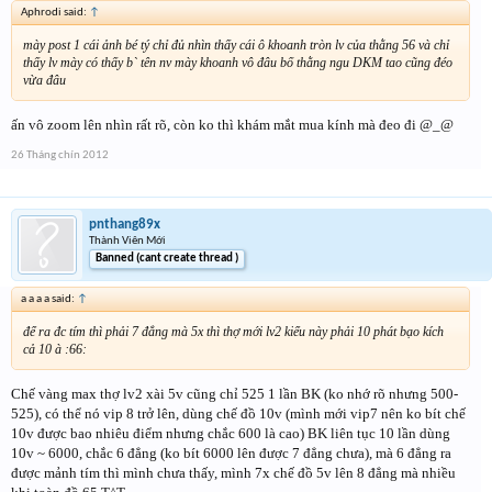
Aphrodi said:
↑
mày post 1 cái ảnh bé tý chỉ đủ nhìn thấy cái ô khoanh tròn lv của thằng 56 và chỉ
thấy lv mày có thấy b` tên nv mày khoanh vô đâu bố thằng ngu DKM tao cũng đéo
vừa đâu
ấn vô zoom lên nhìn rất rõ, còn ko thì khám mắt mua kính mà đeo đi @_@
26 Tháng chín 2012
pnthang89x
Thành Viên Mới
Banned (cant create thread )
a a a a said:
↑
để ra đc tím thì phải 7 đẳng mà 5x thì thợ mới lv2 kiểu này phải 10 phát bạo kích
cả 10 à :66:
Chế vàng max thợ lv2 xài 5v cũng chỉ 525 1 lần BK (ko nhớ rõ nhưng 500-
525), có thể nó vip 8 trở lên, dùng chế đồ 10v (mình mới vip7 nên ko bít chế
10v được bao nhiêu điểm nhưng chắc 600 là cao) BK liên tục 10 lần dùng
10v ~ 6000, chắc 6 đẳng (ko bít 6000 lên được 7 đẳng chưa), mà 6 đẳng ra
được mảnh tím thì mình chưa thấy, mình 7x chế đồ 5v lên 8 đẳng mà nhiều