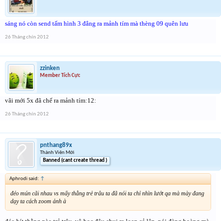
sáng nó còn send tấm hình 3 đẳng ra mảnh tím mà thèng 09 quên lưu
26 Tháng chín 2012
zzinken
Member Tích Cực
vãi mới 5x đã chế ra mảnh tím:12:
26 Tháng chín 2012
pnthang89x
Thành Viên Mới
Banned (cant create thread )
Aphrodi said:
↑
đéo mún cãi nhau vs mấy thằng trẻ trâu ta đã nói ta chỉ nhìn lướt qa mà mày đang
dạy ta cách zoom ảnh à