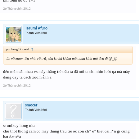
khi toàn đồ 65 T^T
26 Tháng chín 2012
Terumi Afuro
Thành Viên Mới
pnthang89x said:
↑
ấn vô zoom lên nhìn rất rõ, còn ko thì khám mắt mua kính mà đeo đi @_@
đéo mún cãi nhau vs mấy thằng trẻ trâu ta đã nói ta chỉ nhìn lướt qa mà mày
đang dạy ta cách zoom ảnh à
26 Tháng chín 2012
smocer
Thành Viên Mới
sr unikey hong nha
chu thot thong cam co may thang trau tre oc con ch* e* biet cai l*n gi cung
bat dat s*a