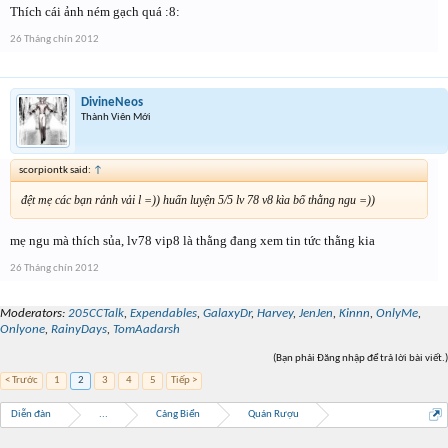
Thích cái ảnh ném gạch quá :8:
26 Tháng chín 2012
DivineNeos
Thành Viên Mới
scorpiontk said:
↑
đệt mẹ các bạn rảnh vải l =)) huấn luyện 5/5 lv 78 v8 kìa bố thằng ngu =))
mẹ ngu mà thích sủa, lv78 vip8 là thằng đang xem tin tức thằng kia
26 Tháng chín 2012
Moderators:
205CCTalk
,
Expendables
,
GalaxyDr
,
Harvey
,
JenJen
,
Kinnn
,
OnlyMe
,
Onlyone
,
RainyDays
,
TomAadarsh
(Bạn phải Đăng nhập để trả lời bài viết.)
< Trước
1
2
3
4
5
Tiếp >
Diễn đàn
...
Cảng Biển
Quán Rượu