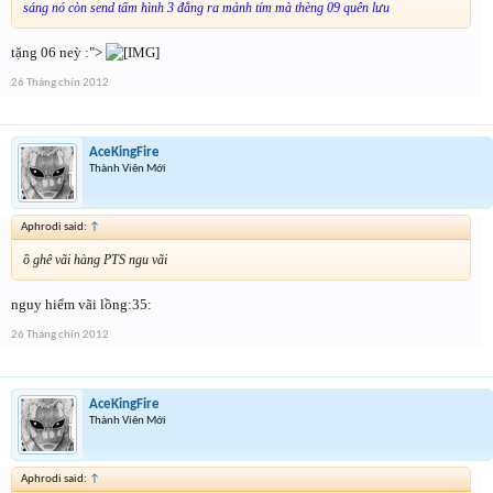
sáng nó còn send tấm hình 3 đẳng ra mảnh tím mà thèng 09 quên lưu
tặng 06 neỳ :">
26 Tháng chín 2012
AceKingFire
Thành Viên Mới
Aphrodi said:
↑
ồ ghê vãi hàng PTS ngu vãi
nguy hiểm vãi lồng:35:
26 Tháng chín 2012
AceKingFire
Thành Viên Mới
Aphrodi said:
↑