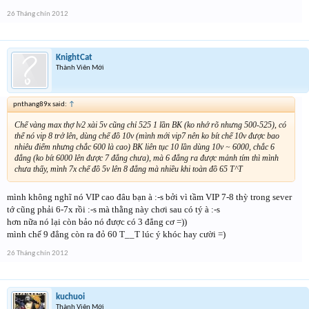
26 Tháng chín 2012
KnightCat
Thành Viên Mới
pnthang89x said:
↑
Chế vàng max thợ lv2 xài 5v cũng chỉ 525 1 lần BK (ko nhớ rõ nhưng 500-525), có
thể nó vip 8 trở lên, dùng chế đồ 10v (mình mới vip7 nên ko bít chế 10v được bao
nhiêu điểm nhưng chắc 600 là cao) BK liên tục 10 lần dùng 10v ~ 6000, chắc 6
đẳng (ko bít 6000 lên được 7 đẳng chưa), mà 6 đẳng ra được mảnh tím thì mình
chưa thấy, mình 7x chế đồ 5v lên 8 đẳng mà nhiều khi toàn đồ 65 T^T
mình không nghĩ nó VIP cao đâu bạn à :-s bởi vì tầm VIP 7-8 thỳ trong sever
tớ cũng phải 6-7x rồi :-s mà thằng này chơi sau có tý à :-s
hơn nữa nó lại còn bảo nó được có 3 đẳng cơ =))
mình chế 9 đẳng còn ra đỏ 60 T__T lúc ý khóc hay cười =)
26 Tháng chín 2012
kuchuoi
Thành Viên Mới