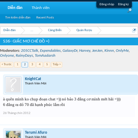
Đăng nhập
Đăng ký
Diễn đàn
Thành viên
Tìm kiếm diễn đàn
Recent Posts
Diễn đàn
...
Cảng Biển
Quán Rượu
S36- GIẤC MƠ CHẾ ĐỒ =)
Moderators:
205CCTalk
,
Expendables
,
GalaxyDr
,
Harvey
,
JenJen
,
Kinnn
,
OnlyMe
,
Onlyone
,
RainyDays
,
TomAadarsh
< Trước
1
2
3
4
5
Tiếp >
KnightCat
Thành Viên Mới
à quên mình ko chụp đoạn chat =)) nó bảo 3 đẳng cơ mình mới hãi =)))
6 đẳng ra đỏ 70 đã hạnh phúc lắm rồi
26 Tháng chín 2012
Terumi Afuro
Thành Viên Mới