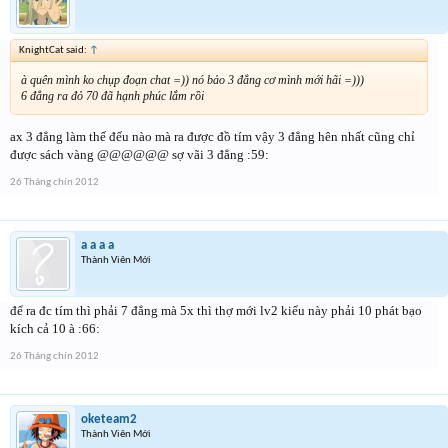
KnightCat said:
↑
à quên mình ko chụp đoạn chat =)) nó bảo 3 đẳng cơ mình mới hãi =)))
6 đẳng ra đỏ 70 đã hạnh phúc lắm rồi
ax 3 đẳng làm thế đếu nào mà ra được đồ tím vậy 3 đẳng hên nhất cũng chỉ
được sách vàng @@@@@@ sợ vãi 3 đẳng :59:
26 Tháng chín 2012
a a a a
Thành Viên Mới
để ra đc tím thì phải 7 đẳng mà 5x thì thợ mới lv2 kiểu này phải 10 phát bạo
kích cả 10 à :66:
26 Tháng chín 2012
oketeam2
Thành Viên Mới