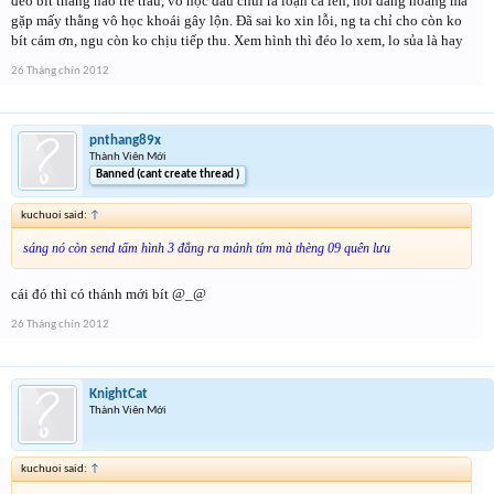
đéo bít thằng nào trẻ trâu, vô học đâu chui ra loạn cả lên, nói đàng hoàng mà
gặp mấy thằng vô học khoái gây lộn. Đã sai ko xin lỗi, ng ta chỉ cho còn ko
bít cám ơn, ngu còn ko chịu tiếp thu. Xem hình thì đéo lo xem, lo sủa là hay
26 Tháng chín 2012
pnthang89x
Thành Viên Mới
Banned (cant create thread )
kuchuoi said:
↑
sáng nó còn send tấm hình 3 đẳng ra mảnh tím mà thèng 09 quên lưu
cái đó thì có thánh mới bít @_@
26 Tháng chín 2012
KnightCat
Thành Viên Mới
kuchuoi said:
↑