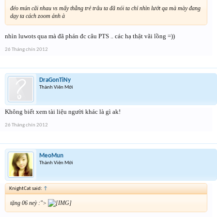
đéo mún cãi nhau vs mấy thằng trẻ trâu ta đã nói ta chỉ nhìn lướt qa mà mày đang
dạy ta cách zoom ảnh à
nhìn luwots qua mà đã phán đc câu PTS .. các hạ thật vãi lồng =))
26 Tháng chín 2012
DraGonTiNy
Thành Viên Mới
Không biết xem tài liệu người khác là gì ak!
26 Tháng chín 2012
MeoMun
Thành Viên Mới
KnightCat said:
↑
tặng 06 neỳ :">