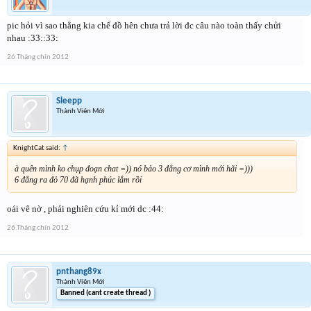
pic hỏi vì sao thằng kia chế đồ hên chưa trả lời đc câu nào toàn thấy chửi
nhau :33::33:
26 Tháng chín 2012
Sleepp
Thành Viên Mới
KnightCat said:
↑
à quên mình ko chụp đoạn chat =)) nó bảo 3 đẳng cơ mình mới hãi =)))
6 đẳng ra đỏ 70 đã hạnh phúc lắm rồi
oái vê nờ , phải nghiên cứu kỉ mới dc :44:
26 Tháng chín 2012
pnthang89x
Thành Viên Mới
Banned (cant create thread )