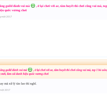
năng guild đánh vui mà
, ở lại chơi với ae, tâm huyết thì chơi cũng vui mà, t
iệu quốc vương chơi
g một 2017
↑
năng guild đánh vui mà
, ở lại chơi với ae, tâm huyết thì chơi cũng vui mà, top 1 bỏ uổ
g mới, làm cái danh hiệu quốc vương chơi
ay mà xử lý tào lao thì nghỉ.
 một 2017