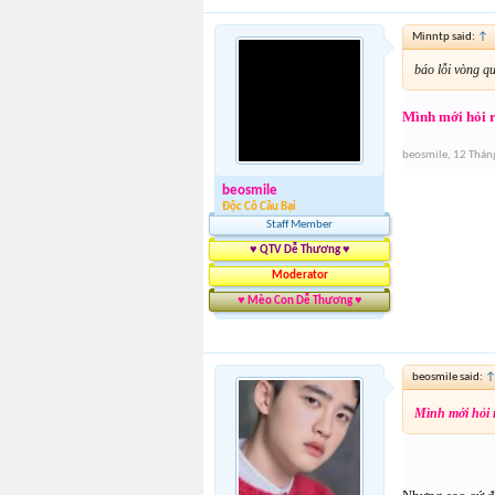
Minntp said:
↑
báo lỗi vòng qu
Mình mới hỏi r
beosmile
,
12 Thán
beosmile
Độc Cô Cầu Bại
Staff Member
♥ QTV Dễ Thương ♥
Moderator
♥ Mèo Con Dễ Thương ♥
beosmile said:
Mình mới hỏi r