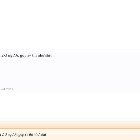
2-3 người, gộp sv thì như shit
 một 2017
 2-3 người, gộp sv thì như shit