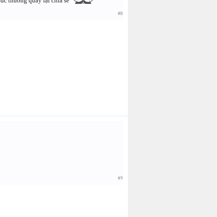
đc thưởng quay lại chia sẻ
#8
#9