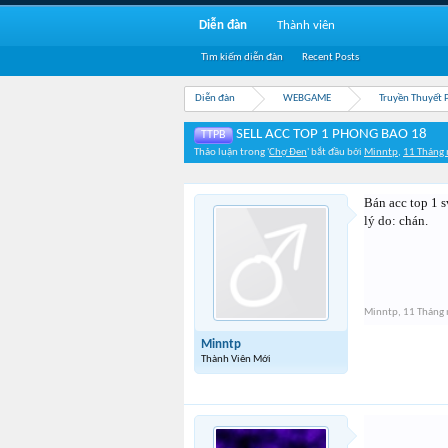
Diễn đàn
Thành viên
Tìm kiếm diễn đàn
Recent Posts
Diễn đàn
WEBGAME
Truyền Thuyết 
SELL ACC TOP 1 PHONG BAO 18
TTPB
Thảo luận trong '
Chợ Đen
' bắt đầu bởi
Minntp
,
11 Tháng
Bán acc top 1 s
lý do: chán.
Minntp
,
11 Tháng
Minntp
Thành Viên Mới