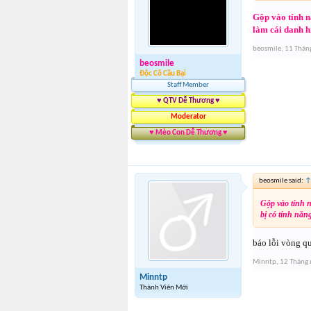
Gộp vào tính 
làm cái danh h
beosmile
,
11 Thán
beosmile
Độc Cô Cầu Bại
Staff Member
♥ QTV Dễ Thương ♥
Moderator
♥ Mèo Con Dễ Thương ♥
beosmile said:
Gộp vào tính 
bị có tính năn
báo lỗi vòng qu
Minntp
,
12 Tháng
Minntp
Thành Viên Mới