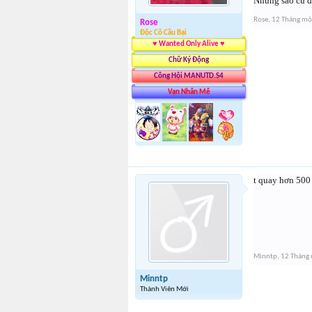
Nhưng sao cứ đ
Rose
,
12 Tháng mộ
Rose
Độc Cô Cầu Bại
♥ Wanted Only Alive ♥
Chữ Ký Động
Công Hội MANUTD.S4
Vạn Nhân Mê
t quay hơn 500 
Minntp
,
12 Tháng
Minntp
Thành Viên Mới