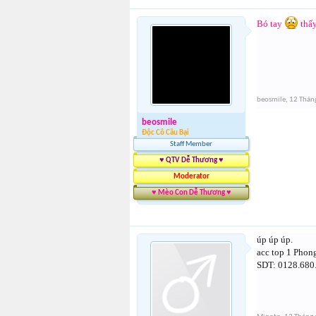
Bó tay
thấy
beosmile
,
12 Thán
beosmile
Độc Cô Cầu Bại
Staff Member
♥ QTV Dễ Thương ♥
Moderator
♥ Mèo Con Dễ Thương ♥
úp úp úp.
acc top 1 Phong
SDT: 0128.680