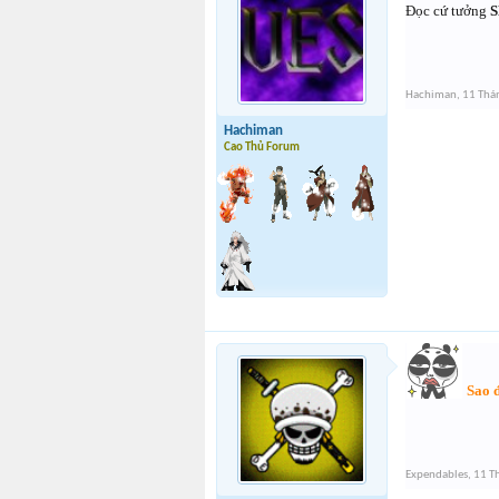
Đọc cứ tưởng
S
Hachiman
,
11 Thá
Hachiman
Cao Thủ Forum
Sao đ
Expendables
,
11 T