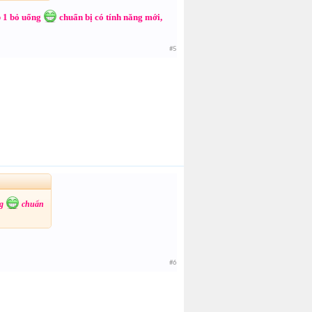
op 1 bỏ uổng
chuẩn bị có tính năng mới,
#5
ng
chuẩn
#6