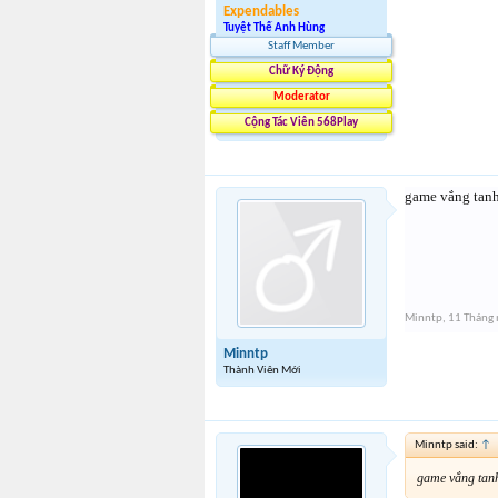
Expendables
Tuyệt Thế Anh Hùng
Staff Member
Chữ Ký Động
Moderator
Cộng Tác Viên 568Play
game vắng tanh 
Minntp
,
11 Tháng
Minntp
Thành Viên Mới
Minntp said:
↑
game vắng tanh