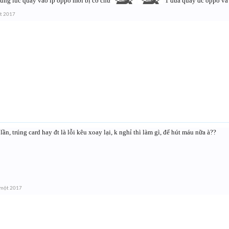
úng lúc quay vào ip oppo mới bị cơ chứ
1 đứa quay đc oppo và 
t 2017
lần, trúng card hay đt là lỗi kêu xoay lại, k nghỉ thì làm gì, để hút máu nữa à??
 một 2017