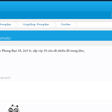
Phong Bạo
Cộng Đồng - Phong Bạo
Chợ Đen
 một 2017
.
v Phong Bạo 18, 2tr5 lc, sắp vip 10 còn rất nhiều đồ trong kho,
 một 2017