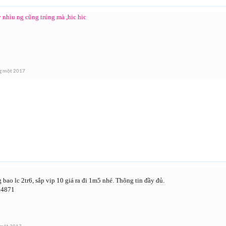
 nhìu ng cũng trúng mà ,hic hic
g một 2017
 bao lc 2tr6, sắp vip 10 giá ra đi 1m5 nhé. Thông tin đầy đủ.
.4871