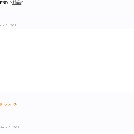
END
ng một 2017
ã ra đi rồi
háng một 2017