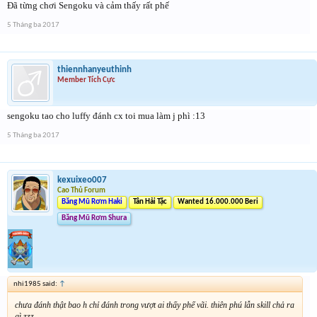
Đã từng chơi Sengoku và cảm thấy rất phế
5 Tháng ba 2017
thiennhanyeuthinh
Member Tích Cực
sengoku tao cho luffy đánh cx toi mua làm j phì :13
5 Tháng ba 2017
kexuixeo007
Cao Thủ Forum
Băng Mũ Rơm Haki
Tân Hải Tặc
Wanted 16.000.000 Beri
Băng Mũ Rơm Shura
nhi1985 said:
↑
chưa đánh thật bao h chỉ đánh trong vượt ai thấy phế vãi. thiên phú lẫn skill chả ra
gì zzz