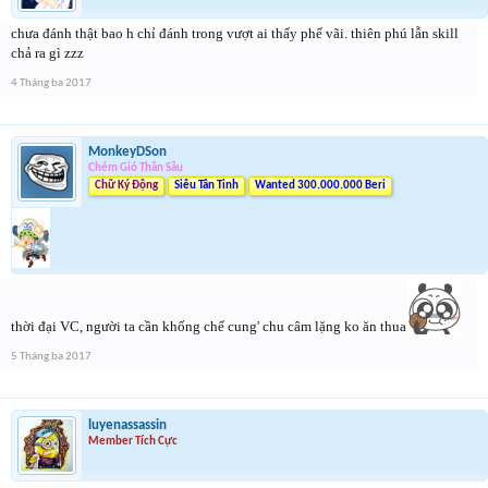
chưa đánh thật bao h chỉ đánh trong vượt ai thấy phế vãi. thiên phú lẫn skill
chả ra gì zzz
4 Tháng ba 2017
MonkeyDSon
Chém Gió Thần Sầu
Chữ Ký Động
Siêu Tân Tinh
Wanted 300.000.000 Beri
thời đại VC, người ta cần khống chế cung' chu câm lặng ko ăn thua
5 Tháng ba 2017
luyenassassin
Member Tích Cực