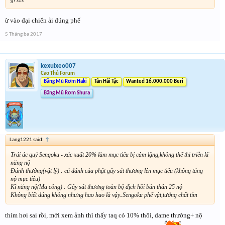
ừ vào đại chiến ải đúng phế
5 Tháng ba 2017
kexuixeo007
Cao Thủ Forum
Băng Mũ Rơm Haki
Tân Hải Tặc
Wanted 16.000.000 Beri
Băng Mũ Rơm Shura
Lang1221 said:
↑
Trái ác quỷ Sengoku - xác xuất 20% làm mục tiêu bị câm lặng,không thể thi triễn kĩ
năng nộ
Đánh thường(vật lý) : cú đánh của phật gây sát thương lên mục tiêu (không tăng
nộ mục tiêu)
Kĩ năng nộ(Ma công) : Gây sát thương toàn bộ địch hồi bản thân 25 nộ
Không biết đúng không nhưng hao hao là vậy..Sengoku phế vật,tướng chất tím
thím hơi sai rồi, mới xem ảnh thì thấy taq có 10% thôi, dame thường+ nộ