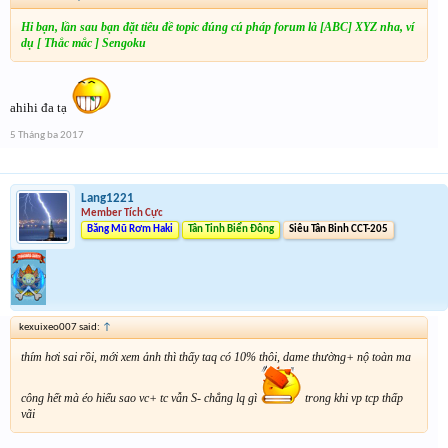
Hi bạn, lần sau bạn đặt tiêu đề topic đúng cú pháp forum là [ABC] XYZ nha, ví
dụ [ Thắc mắc ] Sengoku
ahihi đa tạ
5 Tháng ba 2017
Lang1221
Member Tích Cực
Băng Mũ Rơm Haki
Tân Tinh Biển Đông
Siêu Tân Binh CCT-205
kexuixeo007 said:
↑
thím hơi sai rồi, mới xem ảnh thì thấy taq có 10% thôi, dame thường+ nộ toàn ma
công hết mà éo hiểu sao vc+ tc vẫn S- chẳng lq gì
trong khi vp tcp thấp
vãi