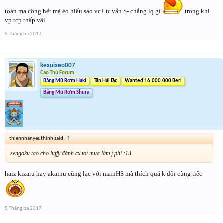
toàn ma công hết mà éo hiểu sao vc+ tc vẫn S- chẳng lq gì
trong khi
vp tcp thấp vãi
5 Tháng ba 2017
kexuixeo007
Cao Thủ Forum
Băng Mũ Rơm Haki
Tân Hải Tặc
Wanted 16.000.000 Beri
Băng Mũ Rơm Shura
thiennhanyeuthinh said:
↑
sengoku tao cho luffy đánh cx toi mua làm j phì :13
haiz kizaru hay akainu cũng lạc với mainHS mà thích quá k đổi cũng tiếc
5 Tháng ba 2017