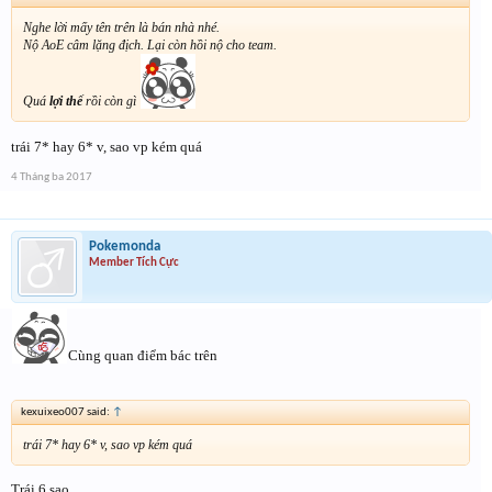
Nghe lời mấy tên trên là bán nhà nhé.
Nộ AoE câm lặng địch. Lại còn hồi nộ cho team.
Quá
lợi thế
rồi còn gì
trái 7* hay 6* v, sao vp kém quá
4 Tháng ba 2017
Pokemonda
Member Tích Cực
Cùng quan điểm bác trên
kexuixeo007 said:
↑
trái 7* hay 6* v, sao vp kém quá
Trái 6 sao