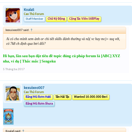
KoalaS
Cao Thủ Forum
Staff Member
Chữ Ký Động
Cộng Tác Viên 568Play
kexuixeo007 said:
↑
Ai có cho mình xem ảnh or chi tiết skills đánh thường và nộ( vc hay mc)+ taq với,
có 7k8 ch định qua btrì đổi?
Hi bạn, lần sau bạn đặt tiêu đề topic đúng cú pháp forum là [ABC] XYZ
nha, ví dụ [ Thắc mắc ] Sengoku
5 Tháng ba 2017
kexuixeo007
Cao Thủ Forum
Băng Mũ Rơm Haki
Tân Hải Tặc
Wanted 16.000.000 Beri
Băng Mũ Rơm Shura
KoalaS said:
↑