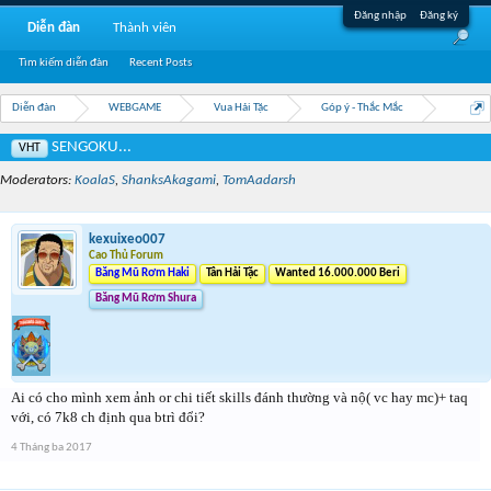
Đăng nhập
Đăng ký
Diễn đàn
Thành viên
Tìm kiếm diễn đàn
Recent Posts
Diễn đàn
WEBGAME
Vua Hải Tặc
Góp ý - Thắc Mắc
SENGOKU...
VHT
Moderators:
KoalaS
,
ShanksAkagami
,
TomAadarsh
kexuixeo007
Cao Thủ Forum
Băng Mũ Rơm Haki
Tân Hải Tặc
Wanted 16.000.000 Beri
Băng Mũ Rơm Shura
Ai có cho mình xem ảnh or chi tiết skills đánh thường và nộ( vc hay mc)+ taq
với, có 7k8 ch định qua btrì đổi?
4 Tháng ba 2017