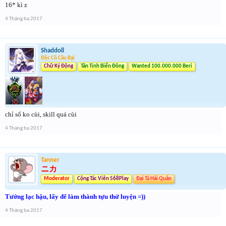
16* kì z
4 Tháng ba 2017
Shaddoll
Độc Cô Cầu Bại
Chữ Ký Động
Tân Tinh Biển Đông
Wanted 100.000.000 Beri
chỉ số ko cùi, skill quá cùi
4 Tháng ba 2017
Tanner
ニカ
Moderator
Cộng Tác Viên 568Play
Đại Tá Hải Quân
Tướng lạc hậu, lấy để làm thành tựu thử luyện =))
4 Tháng ba 2017