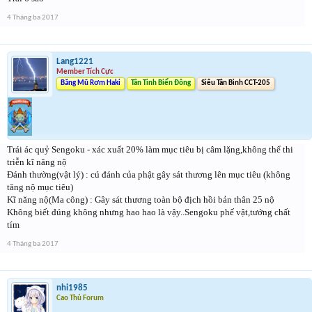
4 Tháng ba 2017
Lang1221
Member Tích Cực
Băng Mũ Rơm Haki
Tân Tinh Biển Đông
Siêu Tân Binh CCT-205
Trái ác quỷ Sengoku - xác xuất 20% làm mục tiêu bị câm lặng,không thể thi
triễn kĩ năng nộ
Đánh thường(vật lý) : cú đánh của phật gây sát thương lên mục tiêu (không
tăng nộ mục tiêu)
Kĩ năng nộ(Ma công) : Gây sát thương toàn bộ địch hồi bản thân 25 nộ
Không biết đúng không nhưng hao hao là vậy..Sengoku phế vật,tướng chất
tím
4 Tháng ba 2017
nhi1985
Cao Thủ Forum