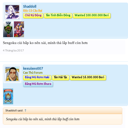
Shaddoll
Độc Cô Cầu Bại
Chữ Ký Động
Tân Tinh Biển Đông
Wanted 100.000.000 Beri
Sengoku cùi bắp ko nên xài, mình thà lắp buff còn hơn
4 Tháng ba 2017
kexuixeo007
Cao Thủ Forum
Băng Mũ Rơm Haki
Tân Hải Tặc
Wanted 16.000.000 Beri
Băng Mũ Rơm Shura
Shaddoll said:
↑
Sengoku cùi bắp ko nên xài, mình thà lắp buff còn hơn