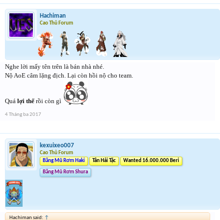
Hachiman
Cao Thủ Forum
Nghe lời mấy tên trên là bán nhà nhé.
Nộ AoE câm lặng địch. Lại còn hồi nộ cho team.
Quá
lợi thế
rồi còn gì
4 Tháng ba 2017
kexuixeo007
Cao Thủ Forum
Băng Mũ Rơm Haki
Tân Hải Tặc
Wanted 16.000.000 Beri
Băng Mũ Rơm Shura
Hachiman said:
↑