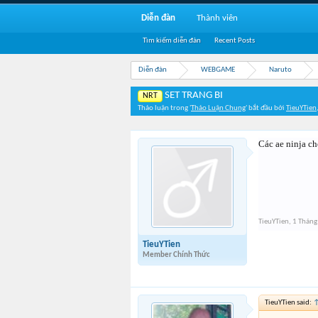
Diễn đàn
Thành viên
Tìm kiếm diễn đàn
Recent Posts
Diễn đàn
WEBGAME
Naruto
SET TRANG BI
NRT
Thảo luận trong '
Thảo Luận Chung
' bắt đầu bởi
TieuYTien
Các ae ninja ch
TieuYTien
,
1 Tháng
TieuYTien
Member Chính Thức
TieuYTien said: