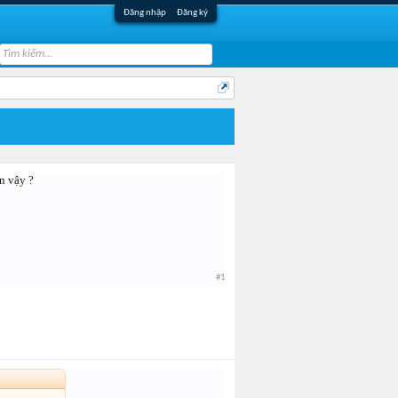
Đăng nhập
Đăng ký
n vậy ?
#1