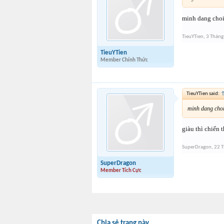
minh dang choi
TieuYTien
,
3 Tháng
TieuYTien
Member Chính Thức
TieuYTien said:
minh dang choi
giàu thì chiến 
SuperDragon
,
22 T
SuperDragon
Member Tích Cực
Chia sẻ trang này