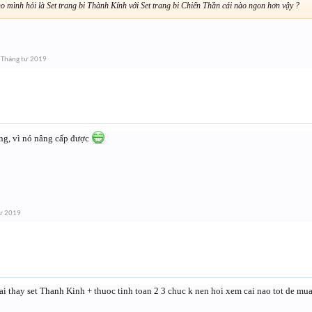
ho mình hỏi là Set trang bi Thành Kính với Set trang bi Chiến Thần cái nào ngon hơn vậy ?
 Tháng tư 2019
ng, vì nó nâng cấp được
tư 2019
ai thay set Thanh Kinh + thuoc tinh toan 2 3 chuc k nen hoi xem cai nao tot de mu