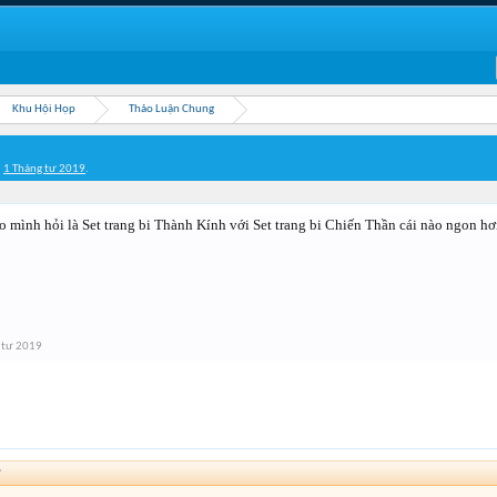
Khu Hội Họp
Thảo Luận Chung
,
1 Tháng tư 2019
.
o mình hỏi là Set trang bi Thành Kính với Set trang bi Chiến Thần cái nào ngon hơ
 tư 2019
↑