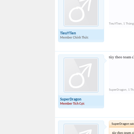
TieuYTien
,
1 Tháng
TieuYTien
Member Chính Thức
tùy theo team c
SuperDragon
,
1 Th
SuperDragon
Member Tích Cực
SuperDragon sai
tùy theo team c