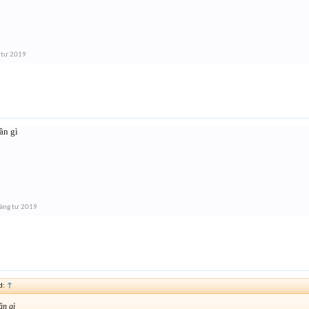
 tư 2019
ần gì
áng tư 2019
d:
↑
ần gì