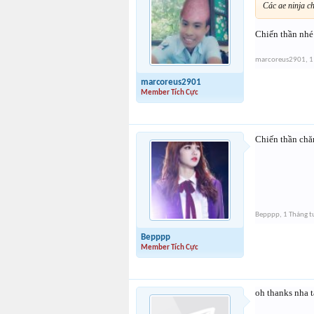
Các ae ninja c
Chiến thần nhé
marcoreus2901
,
1
marcoreus2901
Member Tích Cực
Chiến thần chă
Bepppp
,
1 Tháng 
Bepppp
Member Tích Cực
oh thanks nha t