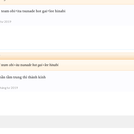
 team obi+ita tsunade hot gai+lee hinabi
 tư 2019
↑
 team obi+ita tsunade hot gai+lee hinabi
thần tầm trung thì thành kính
háng tư 2019