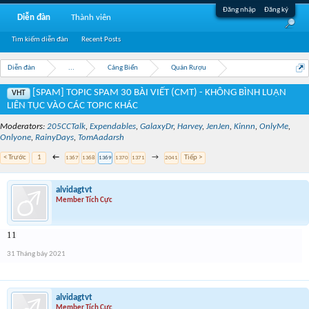
Đăng nhập
Đăng ký
Diễn đàn
Thành viên
Tìm kiếm diễn đàn
Recent Posts
Diễn đàn
...
Cảng Biển
Quán Rượu
[SPAM] TOPIC SPAM 30 BÀI VIẾT (CMT) - KHÔNG BÌNH LUẬN
VHT
LIÊN TỤC VÀO CÁC TOPIC KHÁC
Moderators:
205CCTalk
,
Expendables
,
GalaxyDr
,
Harvey
,
JenJen
,
Kinnn
,
OnlyMe
,
Onlyone
,
RainyDays
,
TomAadarsh
< Trước
1
←
→
Tiếp >
1367
1368
1369
1370
1371
2041
alvidagtvt
Member Tích Cực
11
31 Tháng bảy 2021
alvidagtvt
Member Tích Cực