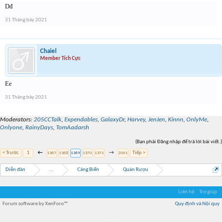
Dđ
31 Tháng bảy 2021
Chaiel
Member Tích Cực
Ee
31 Tháng bảy 2021
Moderators:
205CCTalk
,
Expendables
,
GalaxyDr
,
Harvey
,
JenJen
,
Kinnn
,
OnlyMe
,
Onlyone
,
RainyDays
,
TomAadarsh
(Bạn phải Đăng nhập để trả lời bài viết.)
< Trước
1
←
→
Tiếp >
1367
1368
1369
1370
1371
2041
Diễn đàn
...
Cảng Biển
Quán Rượu
Liên hệ
Trợ giúp
Forum software by XenForo™
Quy định và Nội quy
Địa điểm món ngon
Địa điểm nhà hàng
Quán cafe kem
Trung tâm mua sắm