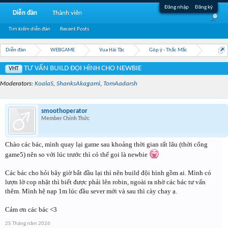
Đăng nhập
Đăng ký
Diễn đàn
Thành viên
Tìm kiếm diễn đàn
Recent Posts
Diễn đàn
WEBGAME
Vua Hải Tặc
Góp ý - Thắc Mắc
TƯ VẤN BUILD ĐỘI HÌNH CHO NEWBIE
VHT
Moderators:
KoalaS
,
ShanksAkagami
,
TomAadarsh
smoothoperator
Member Chính Thức
Chào các bác, mình quay lại game sau khoảng thời gian rất lâu (thời cổng
game5) nên so với lúc trước thì có thể gọi là newbie
Các bác cho hỏi bây giờ bắt đầu lại thì nên build đội hình gồm ai. Mình có
lượn lờ cop nhặt thì biết được phải lên robin, ngoài ra nhờ các bác tư vấn
thêm. Mình hệ nạp 1m lúc đầu sever mới và sau thì cày chay ạ.
Cảm ơn các bác <3
25 Tháng năm 2026