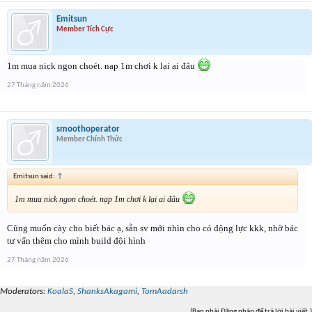
Emitsun
Member Tích Cực
1m mua nick ngon choét. nạp 1m chơi k lại ai đâu
27 Tháng năm 2026
smoothoperator
Member Chính Thức
Emitsun said:
↑
1m mua nick ngon choét. nạp 1m chơi k lại ai đâu
Cũng muốn cày cho biết bác ạ, sẵn sv mới nhìn cho có động lực kkk, nhờ bác
tư vấn thêm cho mình build đội hình
27 Tháng năm 2026
Moderators:
KoalaS
,
ShanksAkagami
,
TomAadarsh
(Bạn phải Đăng nhập để trả lời bài viết.)