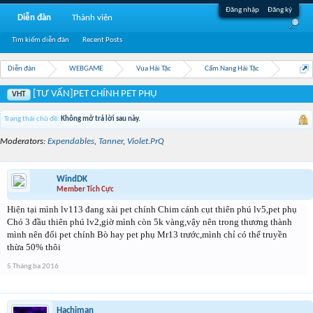
Đăng nhập
Đăng ký
Diễn đàn
Thành viên
Tìm kiếm diễn đàn
Recent Posts
Diễn đàn
WEBGAME
Vua Hải Tặc
Cẩm Nang Hải Tặc
[TƯ VẤN]PET CHÍNH PET PHỤ
VHT
Trạng thái chủ đề:
Không mở trả lời sau này.
Moderators:
Expendables
,
Tanner
,
Violet.PrQ
WindDK
Member Tích Cực
Hiện tại mình lv113 đang xài pet chính Chim cánh cụt thiên phú lv5,pet phụ
Chó 3 đầu thiên phú lv2,giờ mình còn 5k vàng,vậy nên trong thương thành
mình nên đổi pet chính Bò hay pet phụ Mr13 trước,mình chỉ có thể truyền
thừa 50% thôi
5 Tháng ba 2016
Hachiman