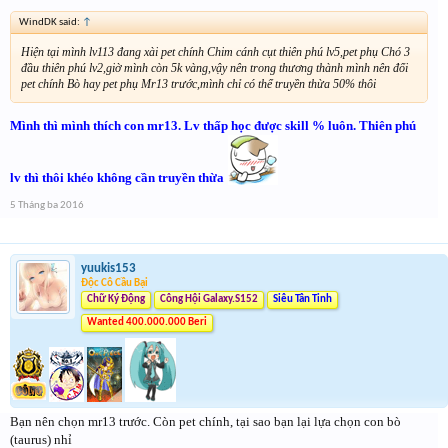
WindDK said:
↑
Hiện tại mình lv113 đang xài pet chính Chim cánh cụt thiên phú lv5,pet phụ Chó 3
đầu thiên phú lv2,giờ mình còn 5k vàng,vậy nên trong thương thành mình nên đổi
pet chính Bò hay pet phụ Mr13 trước,mình chỉ có thể truyền thừa 50% thôi
Mình thì mình thích con mr13. Lv thấp học được skill % luôn. Thiên phú
lv thì thôi khéo không cần truyền thừa
5 Tháng ba 2016
yuukis153
Độc Cô Cầu Bại
Chữ Ký Động
Công Hội Galaxy.S152
Siêu Tân Tinh
Wanted 400.000.000 Beri
Bạn nên chọn mr13 trước. Còn pet chính, tại sao bạn lại lựa chọn con bò
(taurus) nhỉ