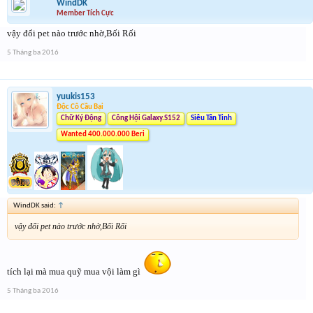
WindDK
Member Tích Cực
vậy đổi pet nào trước nhờ,Bối Rối
5 Tháng ba 2016
yuukis153
Độc Cô Cầu Bại
Chữ Ký Động
Công Hội Galaxy.S152
Siêu Tân Tinh
Wanted 400.000.000 Beri
WindDK said:
↑
vậy đổi pet nào trước nhờ,Bối Rối
tích lại mà mua quỹ mua vội làm gì
5 Tháng ba 2016