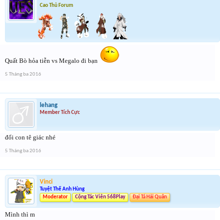
Cao Thủ Forum
Quất Bò hỏa tiễn vs Megalo đi bạn
5 Tháng ba 2016
lehang
Member Tích Cực
đổi con tê giác nhé
5 Tháng ba 2016
Vinci
Tuyệt Thế Anh Hùng
Moderator
Cộng Tác Viên 568Play
Đại Tá Hải Quân
Mình thì m