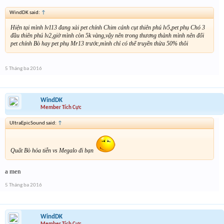
WindDK said:
↑
Hiện tại mình lv113 đang xài pet chính Chim cánh cụt thiên phú lv5,pet phụ Chó 3
đầu thiên phú lv2,giờ mình còn 5k vàng,vậy nên trong thương thành mình nên đổi
pet chính Bò hay pet phụ Mr13 trước,mình chỉ có thể truyền thừa 50% thôi
5 Tháng ba 2016
WindDK
Member Tích Cực
UltraEpicSound said:
↑
Quất Bò hỏa tiễn vs Megalo đi bạn
a men
5 Tháng ba 2016
WindDK