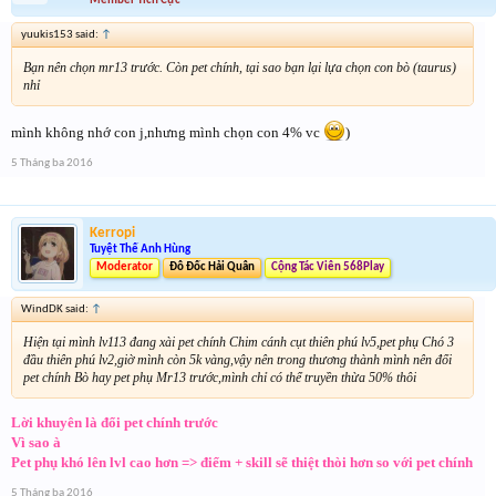
Member Tích Cực
yuukis153 said:
↑
Bạn nên chọn mr13 trước. Còn pet chính, tại sao bạn lại lựa chọn con bò (taurus)
nhỉ
mình không nhớ con j,nhưng mình chọn con 4% vc
)
5 Tháng ba 2016
Kerropi
Tuyệt Thế Anh Hùng
Moderator
Đô Đốc Hải Quân
Cộng Tác Viên 568Play
WindDK said:
↑
Hiện tại mình lv113 đang xài pet chính Chim cánh cụt thiên phú lv5,pet phụ Chó 3
đầu thiên phú lv2,giờ mình còn 5k vàng,vậy nên trong thương thành mình nên đổi
pet chính Bò hay pet phụ Mr13 trước,mình chỉ có thể truyền thừa 50% thôi
Lời khuyên là đổi pet chính trước
Vì sao à
Pet phụ khó lên lvl cao hơn => điểm + skill sẽ thiệt thòi hơn so với pet chính
5 Tháng ba 2016