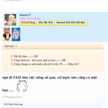
13 Tháng ba 2016
Mavis FT
Chém Gió Thần Sầu
Chữ Ký Động
Siêu Tân Tinh
Wanted 300.000.000 Beri
FAIZ said:
↑
Viết lời chúc ---> OK
Chụp hình id + tên sever, full screen ---> OK
Chụp chung vs một nhân vật nữ lv trên 70 ---> Đâu rồi?
ngủ đi FAIZ làm việc năng nổ quá, cái topic nào cũng có mặt
bạn .....
13 Tháng ba 2016
FAIZ
thích bài này.