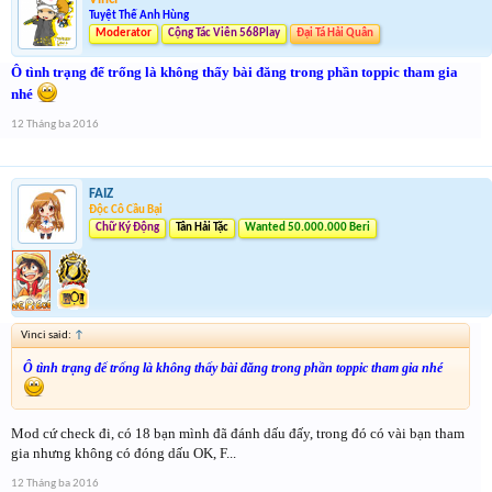
Tuyệt Thế Anh Hùng
Moderator
Cộng Tác Viên 568Play
Đại Tá Hải Quân
Ô tình trạng để trống là không thấy bài đăng trong phần toppic tham gia
nhé
12 Tháng ba 2016
FAIZ
Độc Cô Cầu Bại
Chữ Ký Động
Tân Hải Tặc
Wanted 50.000.000 Beri
Vinci said:
↑
Ô tình trạng để trống là không thấy bài đăng trong phần toppic tham gia nhé
Mod cứ check đi, có 18 bạn mình đã đánh dấu đấy, trong đó có vài bạn tham
gia nhưng không có đóng dấu OK, F...
12 Tháng ba 2016