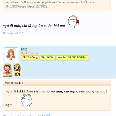
http://forum.568play.vn/index.php?threads/tham-gia-event-gỬi-lỜi-cẢm-
Ơn.118037/page-5#post-2378432
ngủ đi anh, chỉ là hụt ăn code thôi mà
13 Tháng ba 2016
FAIZ
Độc Cô Cầu Bại
Chữ Ký Động
Tân Hải Tặc
Wanted 50.000.000 Beri
Mavis FT said:
↑
ngủ đi FAIZ làm việc năng nổ quá, cái topic nào cũng có mặt
bạn .....