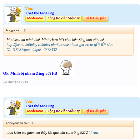
Vinci
Tuyệt Thế Anh Hùng
Moderator
Cộng Tác Viên 568Play
Đại Tá Hải Quân
bo_gia said:
↑
Mod xem lại mình nhé. Mình chưa biết chơi bên Zing bao giờ nhé.
http://forum.568play.vn/index.php?threads/tham-gia-event-gỬi-lỜi-cẢm-
Ơn.118037/page-5#post-2378432
Ok. Mình bị nhầm Zing với FB
13 Tháng ba 2016
Vinci
Tuyệt Thế Anh Hùng
Moderator
Cộng Tác Viên 568Play
Đại Tá Hải Quân
cobeyeudau said:
↑
mod kiểm tra giùm em thấy kết quả của em trống #272
@Vinci