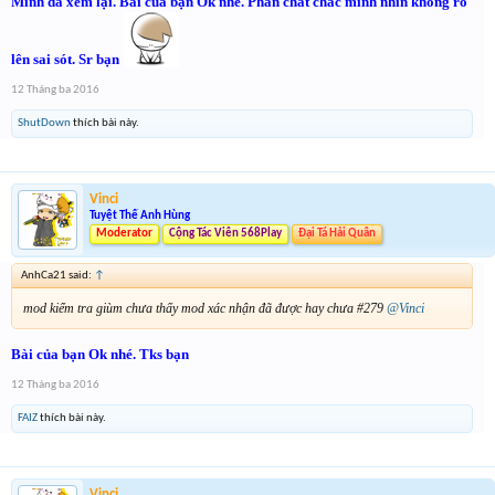
Mình đã xem lại. Bài của bạn Ok nhé. Phần chat chắc mình nhìn không rõ
lên sai sót. Sr bạn
12 Tháng ba 2016
ShutDown
thích bài này.
Vinci
Tuyệt Thế Anh Hùng
Moderator
Cộng Tác Viên 568Play
Đại Tá Hải Quân
AnhCa21 said:
↑
mod kiểm tra giùm chưa thấy mod xác nhận đã được hay chưa #279
@Vinci
Bài của bạn Ok nhé. Tks bạn
12 Tháng ba 2016
FAIZ
thích bài này.
Vinci