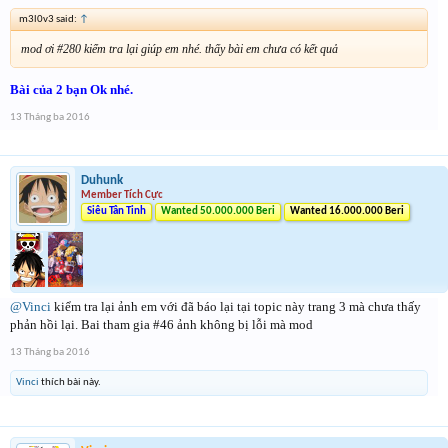
m3l0v3 said:
↑
mod ơi #280 kiểm tra lại giúp em nhé. thấy bài em chưa có kết quả
Bài của 2 bạn Ok nhé.
13 Tháng ba 2016
Duhunk
Member Tích Cực
Siêu Tân Tinh
Wanted 50.000.000 Beri
Wanted 16.000.000 Beri
@Vinci
kiểm tra lại ảnh em với đã báo lại tại topic này trang 3 mà chưa thấy
phản hồi lại. Bai tham gia #46 ảnh không bị lỗi mà mod
13 Tháng ba 2016
Vinci
thích bài này.