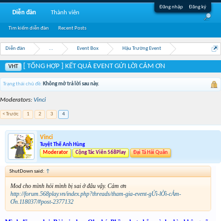
Đăng nhập
Đăng ký
Diễn đàn
Thành viên
Tìm kiếm diễn đàn
Recent Posts
Diễn đàn
...
Event Box
Hậu Trường Event
[ TỔNG HỢP ] KẾT QUẢ EVENT GỬI LỜI CẢM ƠN
VHT
Trạng thái chủ đề:
Không mở trả lời sau này.
Moderators:
Vinci
< Trước
1
2
3
4
Vinci
Tuyệt Thế Anh Hùng
Moderator
Cộng Tác Viên 568Play
Đại Tá Hải Quân
ShutDown said:
↑
Mod cho mình hỏi mình bị sai ở đâu vậy. Cảm ơn
http://forum.568play.vn/index.php?threads/tham-gia-event-gỬi-lỜi-cẢm-
Ơn.118037/#post-2377132