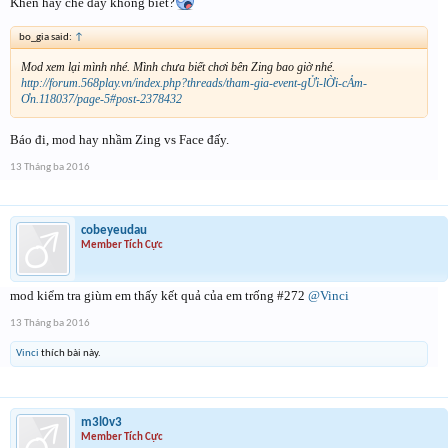
Khen hay chê đây không biết?
bo_gia said:
↑
Mod xem lại mình nhé. Mình chưa biết chơi bên Zing bao giờ nhé.
http://forum.568play.vn/index.php?threads/tham-gia-event-gỬi-lỜi-cẢm-
Ơn.118037/page-5#post-2378432
Báo đi, mod hay nhầm Zing vs Face đấy.
13 Tháng ba 2016
cobeyeudau
Member Tích Cực
mod kiểm tra giùm em thấy kết quả của em trống #272
@Vinci
13 Tháng ba 2016
Vinci
thích bài này.
m3l0v3
Member Tích Cực