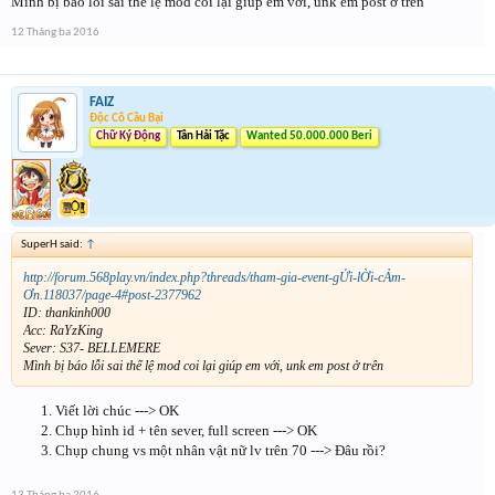
Mình bị báo lỗi sai thể lệ mod coi lại giúp em với, unk em post ở trên
12 Tháng ba 2016
FAIZ
Độc Cô Cầu Bại
Chữ Ký Động
Tân Hải Tặc
Wanted 50.000.000 Beri
SuperH said:
↑
http://forum.568play.vn/index.php?threads/tham-gia-event-gỬi-lỜi-cẢm-
Ơn.118037/page-4#post-2377962
ID: thankinh000
Acc: RaYzKing
Sever: S37- BELLEMERE
Mình bị báo lỗi sai thể lệ mod coi lại giúp em với, unk em post ở trên
Viết lời chúc ---> OK
Chụp hình id + tên sever, full screen ---> OK
Chụp chung vs một nhân vật nữ lv trên 70 ---> Đâu rồi?