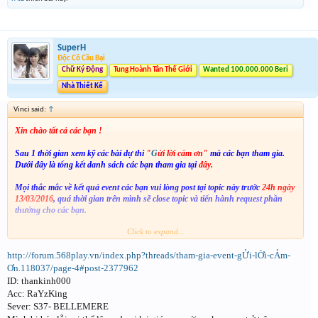
SuperH
Độc Cô Cầu Bại
Chữ Ký Động
Tung Hoành Tân Thế Giới
Wanted 100.000.000 Beri
Nhà Thiết Kế
Vinci said:
↑
Xin chào tất cả các bạn !
Sau 1 thời gian xem kỹ các bài dự thi
"
G
ửi lời cảm ơn
"
mà các bạn tham gia.
Dưới đây là tổng kết danh sách các bạn tham gia tại
đây.
Mọi thắc mắc về kết quả event các bạn vui lòng post tại topic này trước
24h ngày
13/03/2016
, quá thời gian trên mình sẽ close topic và tiến hành request phần
thưởng cho các bạn.
Click to expand...
Một số lưu ý trước khi thắc mắc :
http://forum.568play.vn/index.php?threads/tham-gia-event-gỬi-lỜi-cẢm-
- File kết quả gồm cả
danh sách trúng giải, danh sách các bạn tham gia và bị
loại
, các bạn xem cột tình trạng thể lệ để biết mình được giải hay bị loại nhé.
Ơn.118037/page-4#post-2377962
(Mẹo :
dùng tổ hợp phím Ctrl + F sau đó gõ tên bạn
để tìm kiếm nhanh hơn)
ID: thankinh000
Acc: RaYzKing
- Các bạn vui lòng kiểm tra kĩ
kết quả
,
bài tham gia
và
thể lệ event
trước khi thắc
Sever: S37- BELLEMERE
mắc, bên cạnh đó đọc kĩ
Nội quy Event Box
để tránh bị ban.