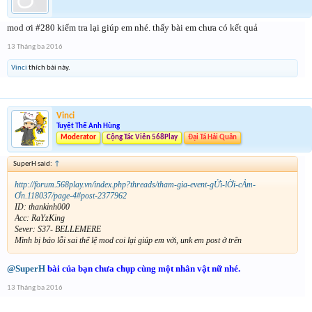
mod ơi #280 kiểm tra lại giúp em nhé. thấy bài em chưa có kết quả
13 Tháng ba 2016
Vinci
thích bài này.
Vinci
Tuyệt Thế Anh Hùng
Moderator
Cộng Tác Viên 568Play
Đại Tá Hải Quân
SuperH said:
↑
http://forum.568play.vn/index.php?threads/tham-gia-event-gỬi-lỜi-cẢm-
Ơn.118037/page-4#post-2377962
ID: thankinh000
Acc: RaYzKing
Sever: S37- BELLEMERE
Mình bị báo lỗi sai thể lệ mod coi lại giúp em với, unk em post ở trên
@SuperH
bài của bạn chưa chụp cùng một nhân vật nữ nhé.
13 Tháng ba 2016