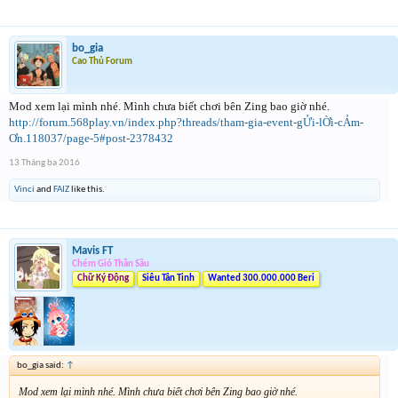
bo_gia
Cao Thủ Forum
Mod xem lại mình nhé. Mình chưa biết chơi bên Zing bao giờ nhé.
http://forum.568play.vn/index.php?threads/tham-gia-event-gỬi-lỜi-cẢm-
Ơn.118037/page-5#post-2378432
13 Tháng ba 2016
Vinci
and
FAIZ
like this.
Mavis FT
Chém Gió Thần Sầu
Chữ Ký Động
Siêu Tân Tinh
Wanted 300.000.000 Beri
bo_gia said:
↑
Mod xem lại mình nhé. Mình chưa biết chơi bên Zing bao giờ nhé.