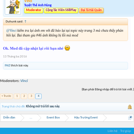
Vinci
Tuyệt Thế Anh Hùng
Moderator
Cộng Tác Viên 568Play
Đại Tá Hải Quân
Duhunk said:
↑
@Vinci
kiểm tra lại ảnh em với đã báo lại tại topic này trang 3 mà chưa thấy phản
hồi lại. Bai tham gia #46 ảnh không bị lỗi mà mod
Ok. Mod đã cập nhật lại rồi bạn nhé
13 Tháng ba 2016
FAIZ
thích bài này.
Moderators:
Vinci
(Bạn phải Đăng nhập để trả lời bài viết.)
< Trước
1
2
3
4
Trạng thái chủ đề:
Không mở trả lời sau này.
Diễn đàn
...
Event Box
Hậu Trường Event
Liên hệ
Trợ giúp