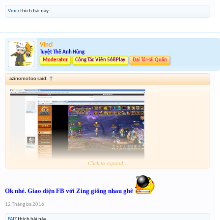
Vinci
thích bài này.
Vinci
Tuyệt Thế Anh Hùng
Moderator
Cộng Tác Viên 568Play
Đại Tá Hải Quân
azinomotoo said:
↑
Click to expand...
@Vinci
mod xem mình sv 568 mà sao mod ghi là sv zing
Ok nhé. Giao diện FB với Zing giống nhau ghê
12 Tháng ba 2016
FAIZ
thích bài này.