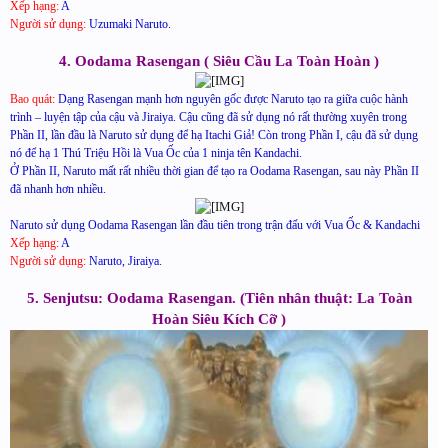
Xếp hạng:
A
Người sử dụng:
Uzumaki Naruto.
4. Oodama Rasengan ( Siêu Cầu La Toàn Hoàn )
Bao quát:
Dạng Rasengan mạnh hơn nguyên gốc được Naruto tạo ra giữa cuộc hành
trình – luyện tập của cậu và Jiraiya. Cậu cũng đã sử dụng nó rất thường xuyên trong
Phần II, lần đầu là Naruto sử dụng để hạ Itachi Giả! Còn trong Phần I, cậu đã sử dụng
nó để hạ 1 Thú Triệu Hồi là Vua Ốc của 1 ninja tên Kandachi.
Ở Phần II, Naruto mất rất nhiều thời gian để tạo ra Oodama Rasengan, sau này Phần II
đã nhanh hơn nhiều.
Naruto sử dụng Oodama Rasengan lần đầu tiên trong trận đấu với Vua Ốc & Kandachi
Xếp hạng:
A
Người sử dụng:
Naruto, Jiraiya.
5. Senjutsu: Oodama Rasengan. (Tiên nhân thuật: La Toàn
Hoàn Siêu Kích Cỡ )