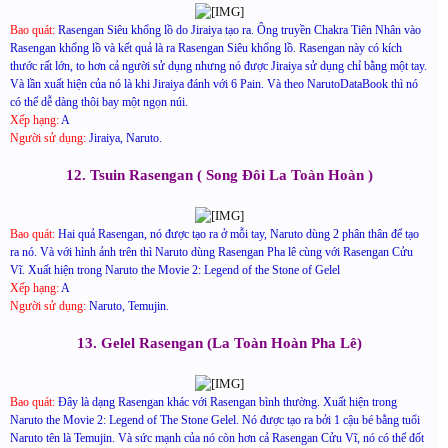
Bao quát:
Rasengan Siêu khổng lồ do Jiraiya tạo ra. Ông truyền Chakra Tiên Nhân vào
Rasengan khổng lồ và kết quả là ra Rasengan Siêu khổng lồ. Rasengan này có kích
thước rất lớn, to hơn cả người sử dụng nhưng nó được Jiraiya sử dụng chỉ bằng một tay.
Và lần xuất hiện của nó là khi Jiraiya đánh với 6 Pain. Và theo NarutoDataBook thì nó
có thể dễ dàng thôi bay một ngọn núi.
Xếp hạng:
A
Người sử dụng:
Jiraiya, Naruto.
12. Tsuin Rasengan ( Song Đôi La Toàn Hoàn )
Bao quát:
Hai quả Rasengan, nó được tạo ra ở mỗi tay, Naruto dùng 2 phân thân để tạo
ra nó. Và với hình ảnh trên thì Naruto dùng Rasengan Pha lê cùng với Rasengan Cửu
Vĩ. Xuất hiện trong Naruto the Movie 2: Legend of the Stone of Gelel
Xếp hạng:
A
Người sử dụng:
Naruto, Temujin.
13. Gelel Rasengan (La Toàn Hoàn Pha Lê)
Bao quát:
Đây là dạng Rasengan khác với Rasengan bình thường. Xuất hiện trong
Naruto the Movie 2: Legend of The Stone Gelel. Nó được tạo ra bởi 1 cậu bé bằng tuổi
Naruto tên là Temujin. Và sức mạnh của nó còn hơn cả Rasengan Cửu Vĩ, nó có thể đốt