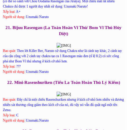
(có thể so sánh với Chou Oodama Rasengan của Jiraiya). Một chiêu mất rất nhiều
Chakra chỉ được 1 người duy nhất sử dụng: Uzumaki Naruto!
Xếp loại:
A+
Người sử dụng
:
Uzumaki Naruto
21. Bijuu Rasengan (La Toàn Hoàn Vĩ Thú/ Bom Vĩ Thú Hủy
Diệt)
Bao quát:
Theo lời Killer Bee, Naruto sử dụng Chakra như là cánh tay khác, 2 cánh tay
của cậu cộng với 2 cánh tay chakra tạo ra 1 Rasengan màu đen (tỉ lệ 8:2) có sức công
phá như Bom Vĩ thú nhưng ở kích cỡ nhỏ hơn.
Xếp loại:
???
Người sử dụng:
Uzumaki Naruto
22. Mini-Rasenshuriken (Tiểu La Toàn Hoàn Thủ Lý Kiếm)
Bao quát:
Đây chỉ là một chiêu Rasenshuriken nhưng ở kích cỡ nhỏ hơn nhiều và đương
nhiên sát thương cũng giảm theo kích cỡ của nó, dù vậy nó vẫn đủ quật ngã một tên
Zetsu.
Xếp loại
:
C
Người sử dụng:
Uzumaki.Naruto