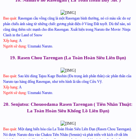
Bao quát:
Rasengan cầu vồng cũng là một Rasengan bình thường, nó có màu sắc do sự
phản chiếu ánh sáng từ những chiếc gương phát điện ở Vùng Đất tuyết. Dù thế nào, nó
cũng tăng thêm sức mạnh cho đòn Rasengan. Xuất hiện trong Naruto the Movie: Ninja
Clash in the Land of Snow
Xếp hạng:
A
Người sử dụng:
Uzumaki Naruto
.
19. Rasen Chou Tarengan (La Toàn Hoàn Siêu Liên Đạn)
Bao quát:
Sau khi dùng Tajuu Kage Bushin (Đa trọng ảnh phân thân) các phân thân của
Naruto tạo hàng đống Rasengan, như trên hình là tấn công Cửu Vỹ.
Xếp hạng
:
A
Người sử dụng
:
Uzumaki Naruto.
20. Senjutsu: Chouoodama Rasen Tarengan ( Tiên Nhân Thuật:
La Toàn Hoàn Siêu Khổng Lồ Liên Đạn)
Bao quát:
Một dạng biến hóa của La Toàn Hoàn Siêu Liên Đạn (Rasen Chou Tarengan).
Nó được Naruto đưa vào Chakra Tiên Nhân (Sennin) và phát triển với kích cỡ rất lớn