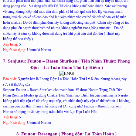
có 2 ảnh phân thân một phân thân tạo chara dạng lốc, phân thân còn lại truyền thuộc tính
dạng phong vào . Và dạng này đến Đệ Tứ cũng không thể hoàn thành. Sức sát thương
vô cùng khủng kiếp, khi mục tiêu dính phải sẽ bị một quả cầu bộc lấy và xoay mạnh
trong quả cầu có vô số con dao nhỏ li ti xâm nhậm vào cơ thể cắt đứt tế bào và hệ tuần
hoàn chakra . Do đó dính phải đòn này không chết cũng tàn phế . Chiêu này cũng có tác
dụng phụ lên người thực hiện nó nhưng không nghiêm trọng bằng mục tiêu . Do đó
chiêu này là cấm kỵ không được sử dụng trừ khi phải tiêu diệt đối thủ ( Thuật này
không thể sao chép ).
Xếp hạng:
S
Người sử dụng:
Uzumaki Naruto.
7. Senjutsu: Fuuton – Rasen Shuriken ( Tiên Nhân Thuật: Phong
Độn – La Toàn Hoàn Thủ Lý Kiếm )
Bao quát:
Nguyên bản là Phong Độn: La Toàn Hoàn Thủ Lý Kiếm, nhưng ở dạng này
sức sát thương của
Senpou: Fuuton – Rasen Shuriken còn mạnh hơn. Vì được Naruto Trạng Thái Tiên
Nhân (Sennin Mode) áp dụng Chakra Tiên Nhân vào. Điểm lợi của thuật này là Naruto
không phải tiếp cận và tấn công trực tiếp, với nhẫn thuật này cậu có thể ném từ 1 khoảng
cách xa đến đối thủ. Phạm vi tấn công rất lớn, cũng như Fuuton – Rasen Shuriken.
Naruto sử dụng thuật này trong trận chiến với Lục Đạo Luân Hồi.
Xếp hạng:
S
Người sử dụng:
Uzumaki Naruto
8. Fuuton: Rasengan ( Phong độn: La Toàn Hoàn )