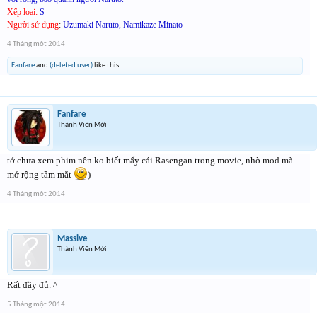
Xếp loại:
S
Người sử dụng
:
Uzumaki Naruto, Namikaze Minato
4 Tháng một 2014
Fanfare
and
(deleted user)
like this.
Fanfare
Thành Viên Mới
tớ chưa xem phim nên ko biết mấy cái Rasengan trong movie, nhờ mod mà
mở rộng tầm mắt
)
4 Tháng một 2014
Massive
Thành Viên Mới
Rất đầy đủ. ^
5 Tháng một 2014