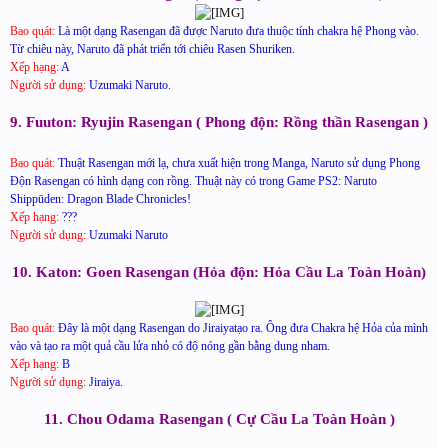
Bao quát:
Là một dạng Rasengan đã được Naruto đưa thuộc tính chakra hệ Phong vào.
Từ chiêu này, Naruto đã phát triển tới chiêu Rasen Shuriken.
Xếp hạng:
A
Người sử dụng:
Uzumaki Naruto.
9. Fuuton: Ryujin Rasengan ( Phong độn: Rồng thần Rasengan )
Bao quát:
Thuật Rasengan mới lạ, chưa xuất hiện trong Manga, Naruto sử dụng Phong
Độn Rasengan có hình dạng con rồng. Thuật này có trong Game PS2: Naruto
Shippūden: Dragon Blade Chronicles!
Xếp hạng:
???
Người sử dụng:
Uzumaki Naruto
10. Katon: Goen Rasengan (Hỏa độn: Hỏa Cầu La Toàn Hoàn)
Bao quát:
Đây là một dạng Rasengan do Jiraiyatạo ra. Ông đưa Chakra hệ Hỏa của mình
vào và tạo ra một quả cầu lửa nhỏ có độ nóng gần bằng dung nham.
Xếp hạng:
B
Người sử dụng:
Jiraiya.
11. Chou Odama Rasengan ( Cự Cầu La Toàn Hoàn )