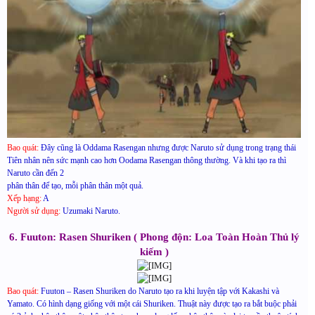
Bao quát:
Đây cũng là Oddama Rasengan nhưng được Naruto sử dụng trong trạng thái
Tiên nhân nên sức mạnh cao hơn Oodama Rasengan thông thường. Và khi tạo ra thì
Naruto cần đến 2
phân thân để tạo, mỗi phân thân một quả.
Xếp hạng:
A
Người sử dụng:
Uzumaki Naruto.
6. Fuuton: Rasen Shuriken ( Phong độn: Loa Toàn Hoàn Thủ lý
kiếm )
Bao quát:
Fuuton – Rasen Shuriken do Naruto tạo ra khi luyện tập với Kakashi và
Yamato. Có hình dạng giống với một cái Shuriken. Thuật này được tạo ra bắt buộc phải