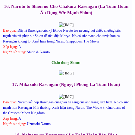
16. Naruto to Shion no Cho Chakura Rasengan (La Toàn Hoàn
Áp Dụng Sức Mạnh Shion)
Bao quát:
Đây là Rasengan cực kỳ lớn do Naruto tạo ra cùng với chiếc chuông sức
mạnh của nữ pháp sư Shion để tiêu diệt Moryo. Nó có sức mạnh còn tuyệt hơn cả
Rasengan khổng lồ. Xuất hiện trong Naruto Shippuden: The Movie
Xếp hạng:
A
Người sử dụng:
Shion & Naruto.
Chân dung Shion:​
17. Mikazuki Rasengan (Nguyệt Phong La Toàn Hoàn)
Bao quát:
Naruto kết hợp Rasengan cùng với tia sáng của ánh trăng lưỡi liềm. Nó có sức
mạnh hơn Rasengan bình thường. Xuất hiện trong Naruto The Movie 3: Guardians of
the Crescent Moon Kingdom.
Xếp hạng:
A
Người sử dụng:
Uzumaki Naruto.
18. Nainaro no Rasengan ( La Toàn Hoàn Bảy Sắc )