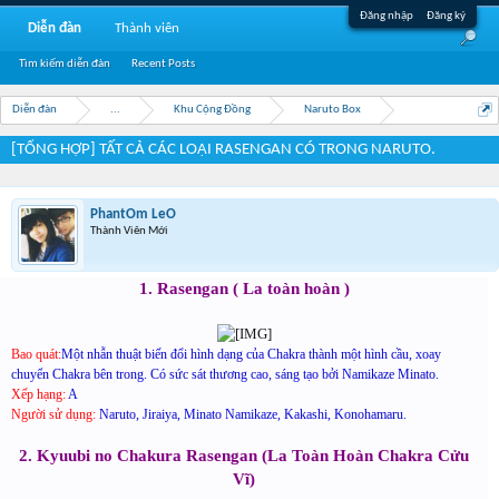
Đăng nhập
Đăng ký
Diễn đàn
Thành viên
Tìm kiếm diễn đàn
Recent Posts
Diễn đàn
...
Khu Cộng Đồng
Naruto Box
[TỔNG HỢP] TẤT CẢ CÁC LOẠI RASENGAN CÓ TRONG NARUTO.
PhantOm LeO
Thành Viên Mới
1. Rasengan ( La toàn hoàn )​
Bao quát:
Một nhẫn thuật biến đổi hình dạng của Chakra thành một hình cầu, xoay
chuyển Chakra bên trong. Có sức sát thương cao, sáng tạo bởi Namikaze Minato.
Xếp hạng:
A
Người sử dụng:
Naruto, Jiraiya, Minato Namikaze, Kakashi, Konohamaru.
2. Kyuubi no Chakura Rasengan (La Toàn Hoàn Chakra Cửu
Vĩ)