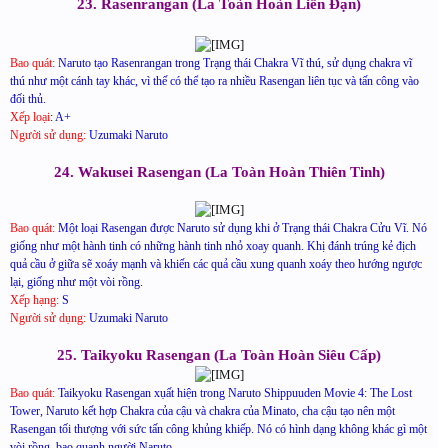
23. Rasenrangan (La Toàn Hoàn Liên Đạn)
Bao quát:
Naruto tạo Rasenrangan trong Trạng thái Chakra Vĩ thú, sử dụng chakra vĩ
thú như một cánh tay khác, vì thế có thể tạo ra nhiều Rasengan liên tục và tấn công vào
đối thủ.
Xếp loại
:
A+
Người sử dụng:
Uzumaki Naruto
24. Wakusei Rasengan (La Toàn Hoàn Thiên Tinh)
Bao quát:
Một loại Rasengan được Naruto sử dụng khi ở Trạng thái Chakra Cửu Vĩ. Nó
giống như một hành tinh có những hành tinh nhỏ xoay quanh. Khị đánh trúng kẻ địch
quả cầu ở giữa sẽ xoáy mạnh và khiến các quả cầu xung quanh xoáy theo hướng ngược
lại, giống như một vòi rồng.
Xếp hạng:
S
Người sử dụng:
Uzumaki Naruto
25. Taikyoku Rasengan (La Toàn Hoàn Siêu Cấp)
Bao quát:
Taikyoku Rasengan xụất hiện trong Naruto Shippuuden Movie 4: The Lost
Tower, Naruto kết hợp Chakra của cậu và chakra của Minato, cha cậu tạo nên một
Rasengan tối thượng với sức tấn công khủng khiếp. Nó có hình dạng không khác gì một
vòi rồng, bao quanh người Naruto.