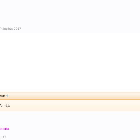
Tháng bảy 2017
aid:
↑
ửa =))z
o sửa
 2017