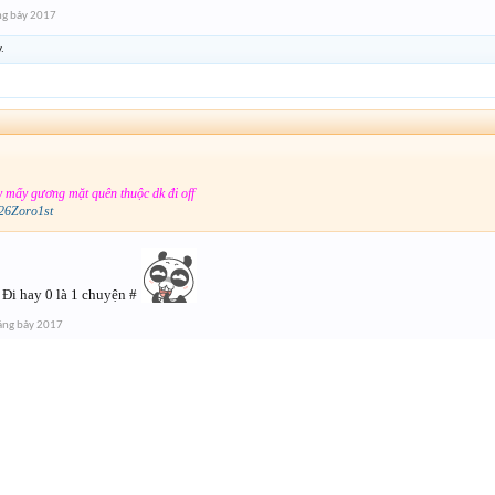
ng bảy 2017
.
 mấy gương mặt quên thuộc dk đi off
6Zoro1st
 Đi hay 0 là 1 chuyện #
áng bảy 2017