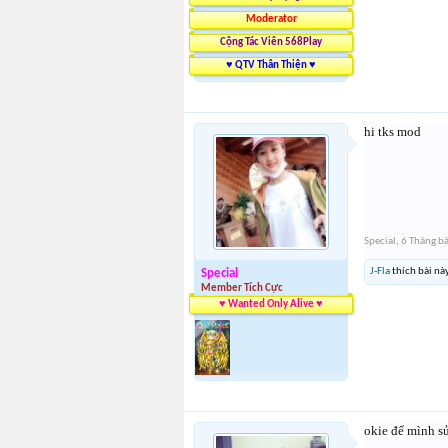
Moderator
Cộng Tác Viên 568Play
♥ QTV Thân Thiện ♥
hi tks mod
Special
,
6 Tháng b
J-Fla
thích bài này
Special
Member Tích Cực
♥ Wanted Only Alive ♥
okie để mình sử