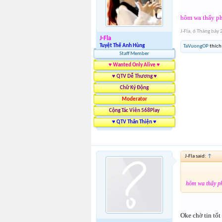
hôm wa thấy ph
J-Fla
,
6 Tháng bảy
J-Fla
Tuyệt Thế Anh Hùng
TaVuongOP
thích 
Staff Member
♥ Wanted Only Alive ♥
♥ QTV Dễ Thương ♥
Chữ Ký Động
Moderator
Cộng Tác Viên 568Play
♥ QTV Thân Thiện ♥
J-Fla said:
↑
hôm wa thấy ph
Oke chờ tin tố