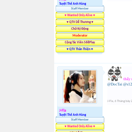
Tuyệt Thế Anh Hùng
Staff Member
♥ Wanted Only Alive ♥
♥ QTV Dễ Thương ♥
Chữ Ký Động
Moderator
Cộng Tác Viên 568Play
♥ QTV Thân Thiện ♥
thấy 
@DocTai
@s12
J-Fla
,
6 Tháng bảy
J-Fla
Tuyệt Thế Anh Hùng
Staff Member
♥ Wanted Only Alive ♥