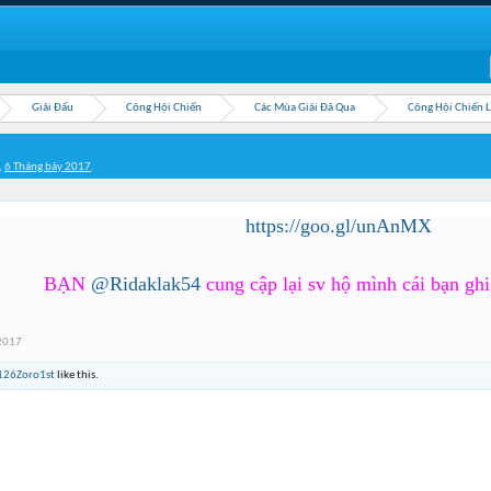
Giải Đấu
Công Hội Chiến
Các Mùa Giải Đã Qua
Công Hội Chiến 
,
6 Tháng bảy 2017
.
https://goo.gl/unAnMX
BẠN
@Ridaklak54
cung cập lại sv hộ mình cái bạn ghi
 2017
126Zoro1st
like this.