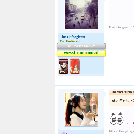
The Unforgiven
,
6 
The Unforgiven
Cao Thủ Forum
Tân Tinh Tân Thế Giới
Wanted 50.000.000 Beri
The Unforgiven s
okie để mình s
how t
J-Fla
,
6 Tháng bảy
J-Fla