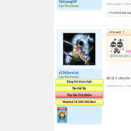
TaVuongOP
TaVuongOP
,
6 Thá
Cao Thủ Forum
J-Fla
thích bài này
J-Fla said:
↑
thấy
@DocTai
@s12
s126Zoro1st
dk là 1 chuyện.
Cao Thủ Forum
Băng Mũ Rơm Haki
s126Zoro1st
,
6 Th
Tân Hải Tặc
Thợ Săn Tích Điểm
Wanted 16.000.000 Beri