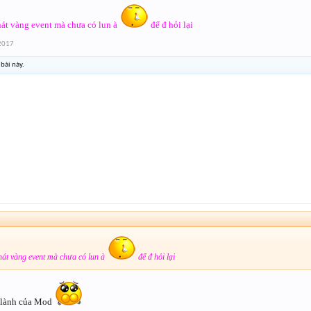
át vàng event mà chưa có lun à
để đ hỏi lại
 2017
bài này.
át vàng event mà chưa có lun à
để đ hỏi lại
t lành của Mod