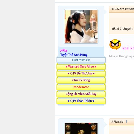
s126Zoro1st sai
dk là 1 chuyện.
khai k
J-Fla
Tuyệt Thế Anh Hùng
J-Fla
,
6 Tháng bảy
Staff Member
♥ Wanted Only Alive ♥
♥ QTV Dễ Thương ♥
Chữ Ký Động
Moderator
Cộng Tác Viên 568Play
♥ QTV Thân Thiện ♥
J-Fla said:
↑