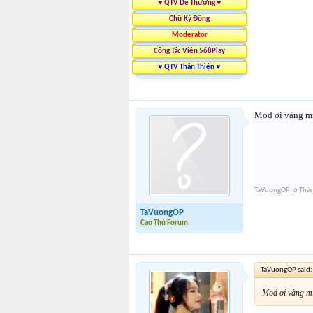
♥ QTV Dễ Thương ♥
Chữ Ký Động
Moderator
Cộng Tác Viên 568Play
♥ QTV Thân Thiện ♥
Mod ơi vàng mi
TaVuongOP
,
6 Thá
TaVuongOP
Cao Thủ Forum
TaVuongOP said
Mod ơi vàng mi