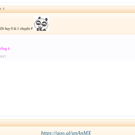
d:
↑
 Đi hay 0 là 1 chuyện #
hống à
 2017
https://goo.gl/unAnMX