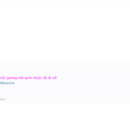
mấy gương mặt quên thuộc dk đi off
6Zoro1st
 2017