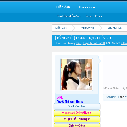
Diễn đàn
Thành viên
Tìm kiếm diễn đàn
Recent Posts
Diễn đàn
WEBGAME
Vua Hải Tặc
[TỔNG KẾT] CÔNG HỘI CHIẾN 20
Thảo luận trong '
Công Hội Chiến Lần 20
' bắt đầu bởi
J-Fla
J-Fla
,
6 Tháng bảy
Ridaklak54
and
s
J-Fla
Tuyệt Thế Anh Hùng
Staff Member
♥ Wanted Only Alive ♥
♥ QTV Dễ Thương ♥
Chữ Ký Động