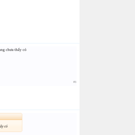
àng chưa thấy có
#6
hấy có