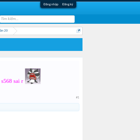
Đăng nhập
Đăng ký
Lần 20
 s568 sai r
#1