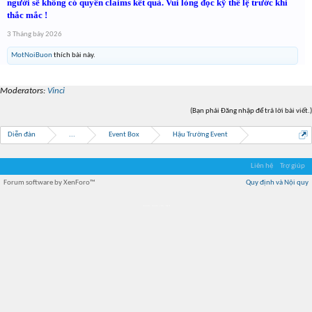
người sẽ không có quyền claims kết quả. Vui lòng đọc kỹ thể lệ trước khi
thắc mắc !
3 Tháng bảy 2026
MotNoiBuon
thích bài này.
Moderators:
Vinci
(Bạn phải Đăng nhập để trả lời bài viết.)
Diễn đàn
...
Event Box
Hậu Trường Event
Liên hệ
Trợ giúp
Forum software by XenForo™
Quy định và Nội quy
Địa điểm món ngon
Địa điểm nhà hàng
Quán cafe kem
Trung tâm mua sắm