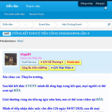
Đăng nhập
Đăng ký
Diễn đàn
Thành viên
Tìm kiếm diễn đàn
Recent Posts
Diễn đàn
...
Event Box
Hậu Trường Event
[TỔNG KẾT EVENT] TIẾN CÔNG ONIGASHIMA LẦN 4
VHT
Moderators:
Vinci
Virgo89
Chém Gió Thần Sầu
Staff Member
♥ QTV Dễ Thương ♥
Moderator
Cộng Tác Viên 568Play
♥ QTV Thân Thiện ♥
Xin chào các Thuyền trưởng,
Sau khi kết thúc
EVENT
mình đã tổng hợp xong kết quả, mọi người có thể
xem tại
ĐÂY.
Giải thưởng vàng ưu tiên ng tgia sớm hơn, mn có thể xem video tại
ĐÂY.
Mình sẽ tiếp nhận thắc mắc cho đến 12h ngày 04/07/2026, sau đó mọi