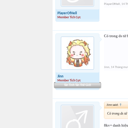
PlayerOfHell
,
14 T
PlayerOfHell
Member Tích Cực
Có trong ds tứ
Jinn
,
14 Tháng mư
Jinn
Member Tích Cực
Tân Tinh Tân Thế Giới
Jinn said:
↑
Có trong ds tứ
8kv+ danh hiệ