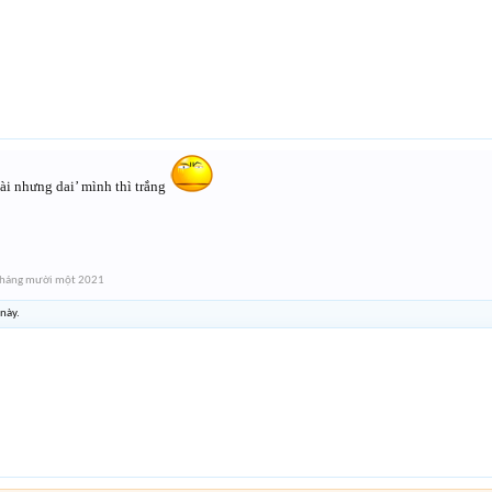
ài nhưng dai’ mình thì trắng
Tháng mười một 2021
 này.