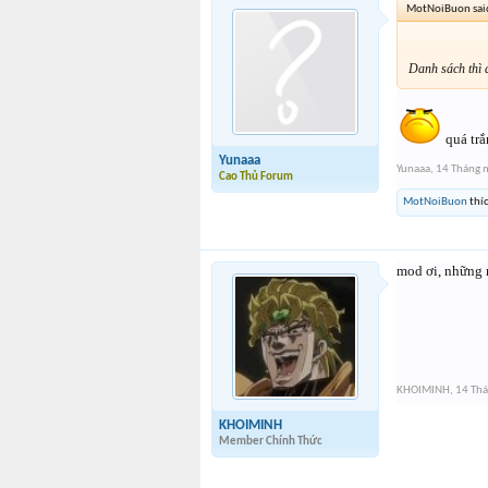
MotNoiBuon sai
Danh sách thì 
quá trắ
Yunaaa
Yunaaa
,
14 Tháng 
Cao Thủ Forum
MotNoiBuon
thíc
mod ơi, những 
KHOIMINH
,
14 Th
KHOIMINH
Member Chính Thức