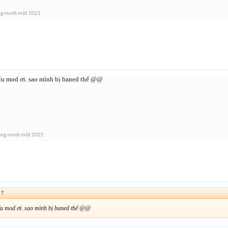
ng mười một 2021
íu mod ơi. sao mình bị baned thế @@
áng mười một 2021
↑
íu mod ơi. sao mình bị baned thế @@