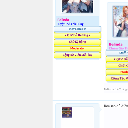
Belinda
Tuyệt Thế Anh Hùng
Staff Member
♥ QTV Dễ Thương ♥
Chữ Ký Động
Moderator
Cộng Tác Viên 568Play
Belinda
,
14 Tháng
làm sao đủ điều