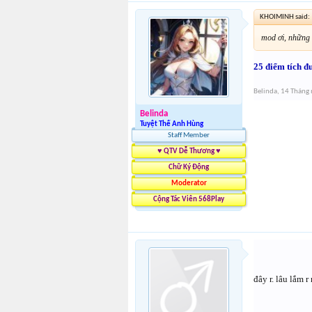
KHOIMINH said:
mod ơi, những 
25 điểm tích đ
Belinda
,
14 Tháng
Belinda
Tuyệt Thế Anh Hùng
Staff Member
♥ QTV Dễ Thương ♥
Chữ Ký Động
Moderator
Cộng Tác Viên 568Play
đây r. lâu lắm r