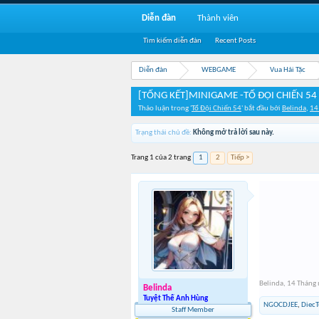
Diễn đàn
Thành viên
Tìm kiếm diễn đàn
Recent Posts
Diễn đàn
WEBGAME
Vua Hải Tặc
[TỔNG KẾT]MINIGAME -TỔ ĐỘI CHIẾN 54
Thảo luận trong '
Tổ Đội Chiến 54
' bắt đầu bởi
Belinda
,
14
Trạng thái chủ đề:
Không mở trả lời sau này.
Trang 1 của 2 trang
1
2
Tiếp >
Belinda
,
14 Tháng
Belinda
Tuyệt Thế Anh Hùng
NGOCDJEE
,
Diec
Staff Member