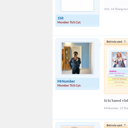
1hit
,
14 Tháng mư
1hit
Member Tích Cực
Belinda said:
↑
MrNumber
Member Tích Cực
là bị baned vĩn
MrNumber
,
14 Th
Belinda said:
↑