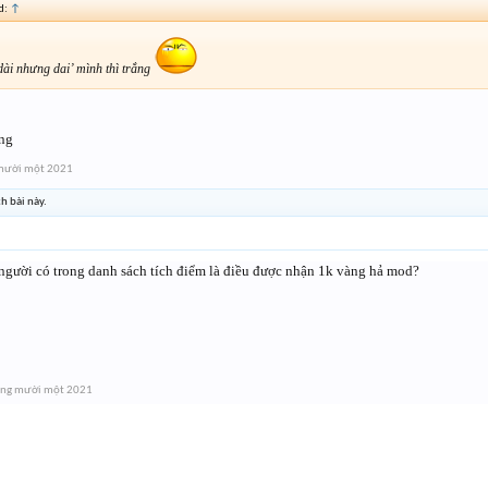
d:
↑
dài nhưng dai’ mình thì trắng
ng
mười một 2021
h bài này.
người có trong danh sách tích điểm là điều được nhận 1k vàng hả mod?
áng mười một 2021