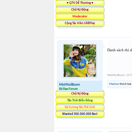
♥ QTV Dễ Thương ♥
Chữ Ký Động
Moderator
Cộng Tác Viên 568Play
Danh sách thì d
MotNoiBuon
,
14 
Madien
thích bài
MotNoiBuon
Bá Đạo Forum
Chữ Ký Động
Tân Tinh Biển Đông
Bá Vương Tân Thế Giới
Wanted 300.000.000 Beri