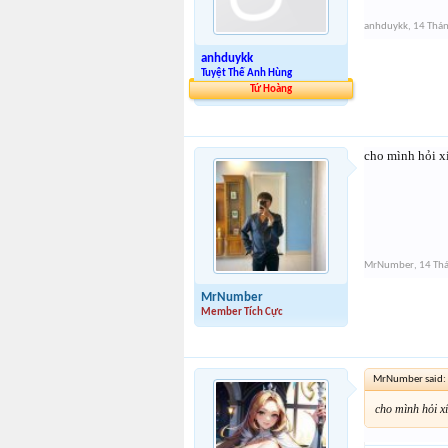
anhduykk
,
14 Thá
anhduykk
Tuyệt Thế Anh Hùng
Tứ Hoàng
cho mình hỏi x
MrNumber
,
14 Th
MrNumber
Member Tích Cực
MrNumber said:
cho mình hỏi x