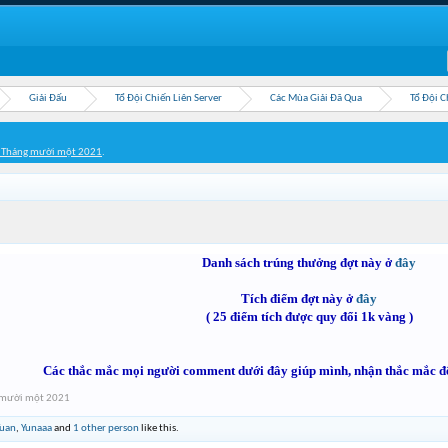
Giải Đấu
Tổ Đội Chiến Liên Server
Các Mùa Giải Đã Qua
Tổ Đội C
 Tháng mười một 2021
.
Danh sách trúng thưởng đợt này ở
đây
Tích điểm đợt này ở
đây
( 25 điểm tích được quy đổi 1k vàng )
Các thắc mắc mọi người comment dưới đây giúp mình, nhận thắc mắc đ
 mười một 2021
Tuan
,
Yunaaa
and
1 other person
like this.