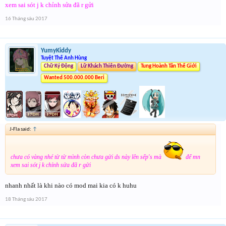
xem sai sót j k chỉnh sửa đã r gửi
16 Tháng sáu 2017
YumyKiddy
Tuyệt Thế Anh Hùng
Chữ Ký Động
Lữ Khách Thiên Đường
Tung Hoành Tân Thế Giới
Wanted 500.000.000 Beri
J-Fla said:
↑
chưa có vàng nhé từ từ mình còn chưa gửi ds này lên sếp's mà
để mn
xem sai sót j k chỉnh sửa đã r gửi
nhanh nhất là khi nào có mod mai kia có k huhu
18 Tháng sáu 2017