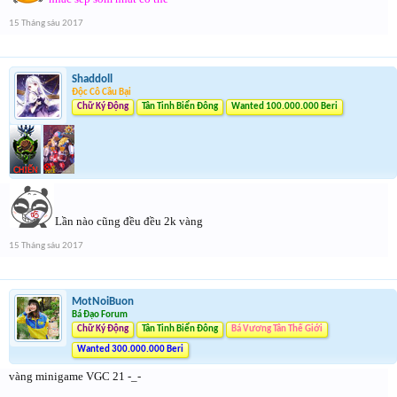
15 Tháng sáu 2017
Shaddoll
Độc Cô Cầu Bại
Chữ Ký Động
Tân Tinh Biển Đông
Wanted 100.000.000 Beri
Lần nào cũng đều đều 2k vàng
15 Tháng sáu 2017
MotNoiBuon
Bá Đạo Forum
Chữ Ký Động
Tân Tinh Biển Đông
Bá Vương Tân Thế Giới
Wanted 300.000.000 Beri
vàng minigame VGC 21 -_-