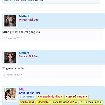
TaVuongOP
and
s126Zoro1st
like this.
Meffert
Member Tích Cực
Mình gữi lại vào cái google à
15 Tháng sáu 2017
Meffert
Member Tích Cực
ID game là meffert
15 Tháng sáu 2017
J-Fla
Tuyệt Thế Anh Hùng
Staff Member
♥ Wanted Only Alive ♥
♥ QTV Dễ Thương ♥
Chữ Ký Động
Moderator
Cộng Tác Viên 568Play
♥ QTV Thân Thiện ♥