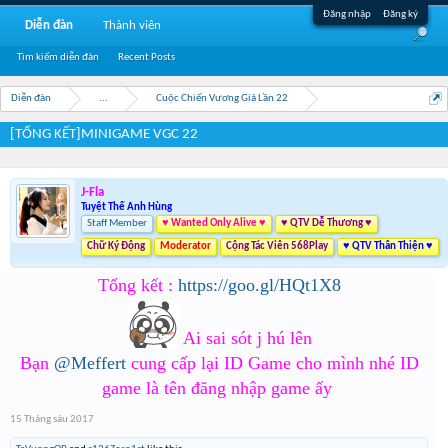
Đăng nhập
Đăng ký
Diễn đàn
Thành viên
Tìm kiếm diễn đàn
Recent Posts
Diễn đàn
...
Cuộc Chiến Vương Giả Lần 22
[TỔNG KẾT]MINIGAME VGC 22
J-Fla
Tuyệt Thế Anh Hùng
Staff Member
♥ Wanted Only Alive ♥
♥ QTV Dễ Thương ♥
Chữ Ký Động
Moderator
Cộng Tác Viên 568Play
♥ QTV Thân Thiện ♥
Tổng kết :
https://goo.gl/HQt1X8
Ai sai sót j hú lên
Bạn
@Meffert
cung cấp lại ID Game cho mình nhé ID
game là tên đăng nhập game ấy ​
15 Tháng sáu 2017