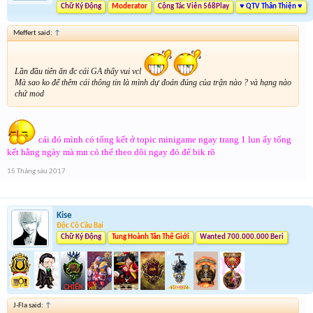
Chữ Ký Động
Moderator
Cộng Tác Viên 568Play
♥ QTV Thân Thiện ♥
Meffert said:
↑
Lần đầu tiên ăn đc cái GA thấy vui vcl
Mà sao ko để thêm cái thông tin là mình dự đoán đúng của trận nào ? và hạng nào
chứ mod
cái đó mình có tổng kết ở topic minigame ngay trang 1 lun ấy tổng
kết hằng ngày mà mn có thể theo dõi ngay đó để bik rõ
15 Tháng sáu 2017
Kise
Độc Cô Cầu Bại
Chữ Ký Động
Tung Hoành Tân Thế Giới
Wanted 700.000.000 Beri
J-Fla said:
↑