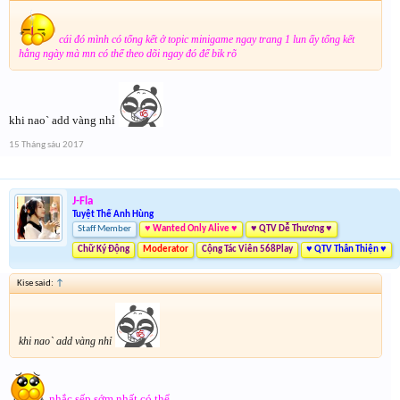
cái đó mình có tổng kết ở topic minigame ngay trang 1 lun ấy tổng kết
hằng ngày mà mn có thể theo dõi ngay đó để bik rõ
khi nao` add vàng nhỉ
15 Tháng sáu 2017
J-Fla
Tuyệt Thế Anh Hùng
Staff Member
♥ Wanted Only Alive ♥
♥ QTV Dễ Thương ♥
Chữ Ký Động
Moderator
Cộng Tác Viên 568Play
♥ QTV Thân Thiện ♥
Kise said:
↑
khi nao` add vàng nhỉ
nhắc sếp sớm nhất có thể