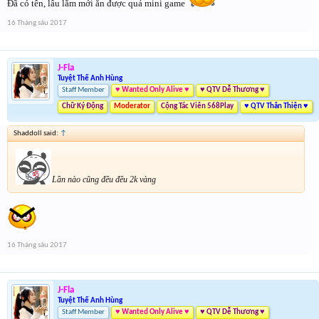
Đã có tên, lâu lắm mới ăn được quả mini game
16 Tháng sáu 2017
J-Fla
Tuyệt Thế Anh Hùng
Staff Member
♥ Wanted Only Alive ♥
♥ QTV Dễ Thương ♥
Chữ Ký Động
Moderator
Cộng Tác Viên 568Play
♥ QTV Thân Thiện ♥
Shaddoll said:
↑
Lần nào cũng đều đều 2k vàng
16 Tháng sáu 2017
J-Fla
Tuyệt Thế Anh Hùng
Staff Member
♥ Wanted Only Alive ♥
♥ QTV Dễ Thương ♥