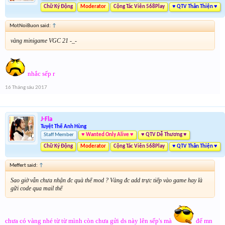
Chữ Ký Động
Moderator
Cộng Tác Viên 568Play
♥ QTV Thân Thiện ♥
MotNoiBuon said:
↑
vàng minigame VGC 21 -_-
nhắc sếp r
16 Tháng sáu 2017
J-Fla
Tuyệt Thế Anh Hùng
Staff Member
♥ Wanted Only Alive ♥
♥ QTV Dễ Thương ♥
Chữ Ký Động
Moderator
Cộng Tác Viên 568Play
♥ QTV Thân Thiện ♥
Meffert said:
↑
Sao giờ vẫn chưa nhận đc quà thế mod ? Vàng đc add trực tiếp vào game hay là
gữi code qua mail thế
chưa có vàng nhé từ từ mình còn chưa gửi ds này lên sếp's mà
để mn