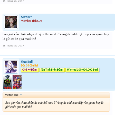
15 Tháng sáu 2017
Meffert
Member Tích Cực
Sao giờ vẫn chưa nhận đc quà thế mod ? Vàng đc add trực tiếp vào game hay
là gữi code qua mail thế
15 Tháng sáu 2017
Shaddoll
Độc Cô Cầu Bại
Chữ Ký Động
Tân Tinh Biển Đông
Wanted 100.000.000 Beri
Meffert said:
↑
Sao giờ vẫn chưa nhận đc quà thế mod ? Vàng đc add trực tiếp vào game hay là
gữi code qua mail thế