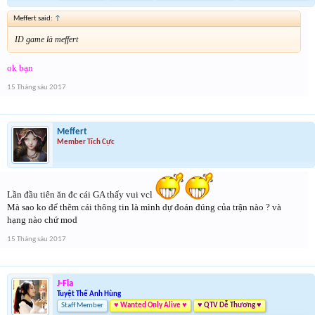
Meffert said:
↑
ID game là meffert
ok bạn
15 Tháng sáu 2017
Meffert
Member Tích Cực
Lần đầu tiên ăn đc cái GA thấy vui vcl
Mà sao ko để thêm cái thông tin là mình dự đoán đúng của trận nào ? và
hạng nào chứ mod
15 Tháng sáu 2017
J-Fla
Tuyệt Thế Anh Hùng
Staff Member
♥ Wanted Only Alive ♥
♥ QTV Dễ Thương ♥