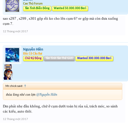
Cao Thủ Forum
Tân Tinh Biển Đông
Wanted 50.000.000 Beri
sao s297 , s299 , s301 gộp rồi ko cho lên cụm 6? sv gộp mà còn đưa xuống
cụm 7.
12 Tháng một 2017
Nguyễn Hiền
Độc Cô Cầu Bại
Chữ Ký Động
Tân Tinh Tân Thế Giới
Wanted 300.000.000 Beri
Mr chick said:
↑
thỏa lòng nhé con lợn
@Nguyễn Hiền
Dm phải nhẹ đầu không, chứ ở cụm dưới toàn bị rủa xả, trách móc, so sánh
các kiểu, auto thôi.
12 Tháng một 2017