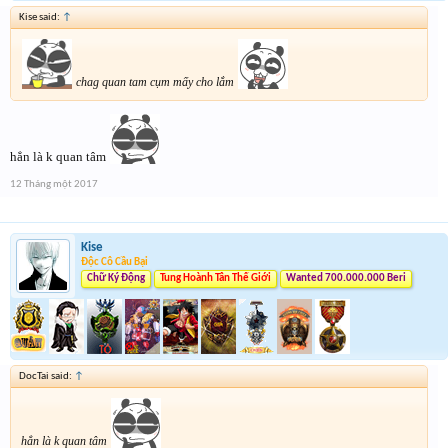
Kise said:
↑
chag quan tam cụm mấy cho lắm
hẳn là k quan tâm
12 Tháng một 2017
Kise
Độc Cô Cầu Bại
Chữ Ký Động
Tung Hoành Tân Thế Giới
Wanted 700.000.000 Beri
DocTai said:
↑
hẳn là k quan tâm