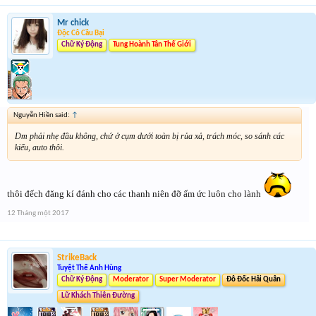
Mr chick
Độc Cô Cầu Bại
Chữ Ký Động
Tung Hoành Tân Thế Giới
Nguyễn Hiền said:
↑
Dm phải nhẹ đầu không, chứ ở cụm dưới toàn bị rủa xả, trách móc, so sánh các
kiểu, auto thôi.
thôi đếch đăng kí đánh cho các thanh niên đỡ ấm ức luôn cho lành
12 Tháng một 2017
StrikeBack
Tuyệt Thế Anh Hùng
Chữ Ký Động
Moderator
Super Moderator
Đô Đốc Hải Quân
Lữ Khách Thiên Đường