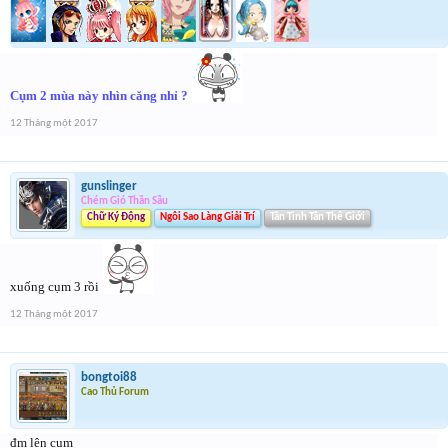
Cụm 2 mùa này nhìn căng nhỉ ?
12 Tháng một 2017
gunslinger
Chém Gió Thần Sầu
Chữ Ký Động
Ngôi Sao Làng Giải Trí
Tân Tinh Tân Thế Giới
xuống cụm 3 rồi
12 Tháng một 2017
bongtoi88
Cao Thủ Forum
đm lên cụm