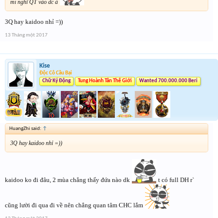
mi nghĩ QT vào dc à
3Q hay kaidoo nhỉ =))
13 Tháng một 2017
Kise
Độc Cô Cầu Bại
Chữ Ký Động
Tung Hoành Tân Thế Giới
Wanted 700.000.000 Beri
HuangZhi said:
↑
3Q hay kaidoo nhỉ =))
kaidoo ko đi đâu, 2 mùa chẳng thấy đứa nào dk
t có full DH r`
cũng lười đi qua đi về nên chẳng quan tâm CHC lắm