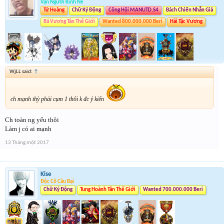
Vạn Người Kính Nể
Tứ Hoàng
Chữ Ký Động
Công Hội MANUTD.S4
Bách Chiến Nhẫn Giả
Bá Vương Tân Thế Giới
Wanted 800.000.000 Beri
Hải Tặc Vương
WjLL said:
↑
ch mạnh thỳ phải cụm 1 thôi k đc ý kiến
Ch toàn ng yếu thôi
Làm j có ai mạnh
13 Tháng một 2017
Kise
Độc Cô Cầu Bại
Chữ Ký Động
Tung Hoành Tân Thế Giới
Wanted 700.000.000 Beri