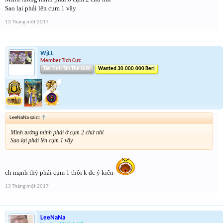
Sao lại phải lên cụm 1 vầy
13 Tháng một 2017
WjLL
Member Tích Cực
Tân Tinh Tân Thế Giới
Wanted 30.000.000 Beri
LeeNaNa said:
↑
Mình tưởng mình phải ở cụm 2 chứ nhỉ
Sao lại phải lên cụm 1 vầy
ch mạnh thỳ phải cụm 1 thôi k đc ý kiến
13 Tháng một 2017
LeeNaNa