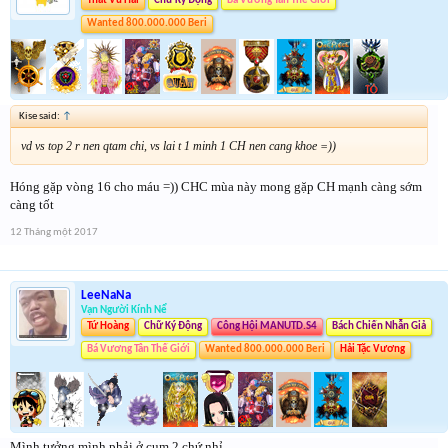
Thất Vũ Hải
Chữ Ký Động
Bá Vương Tân Thế Giới
Wanted 800.000.000 Beri
Kise said:
↑
vd vs top 2 r nen qtam chi, vs lai t 1 minh 1 CH nen cang khoe =))
Hóng gặp vòng 16 cho máu =)) CHC mùa này mong gặp CH mạnh càng sớm
càng tốt
12 Tháng một 2017
LeeNaNa
Vạn Người Kính Nể
Tứ Hoàng
Chữ Ký Động
Công Hội MANUTD.S4
Bách Chiến Nhẫn Giả
Bá Vương Tân Thế Giới
Wanted 800.000.000 Beri
Hải Tặc Vương
Mình tưởng mình phải ở cụm 2 chứ nhỉ