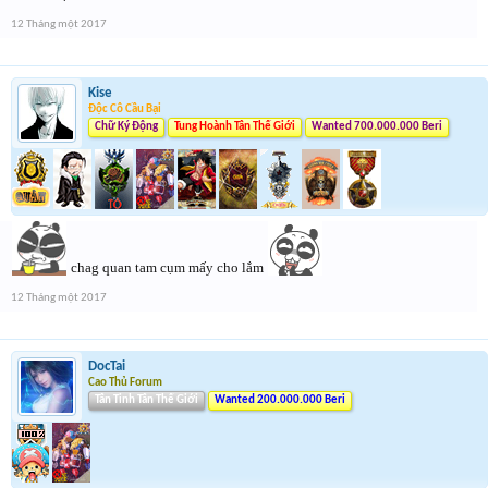
12 Tháng một 2017
Kise
Độc Cô Cầu Bại
Chữ Ký Động
Tung Hoành Tân Thế Giới
Wanted 700.000.000 Beri
chag quan tam cụm mấy cho lắm
12 Tháng một 2017
DocTai
Cao Thủ Forum
Tân Tinh Tân Thế Giới
Wanted 200.000.000 Beri