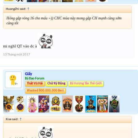
HuangZhi said:
↑
Hóng gặp vòng 16 cho máu =)) CHC mùa này mong gặp CH mạnh càng sớm
càng tốt
mi nghĩ QT vào dc à
13 Tháng một 2017
Giấy
Bá Đạo Forum
Thất Vũ Hải
Chữ Ký Động
Bá Vương Tân Thế Giới
Wanted 800.000.000 Beri
Kise said:
↑