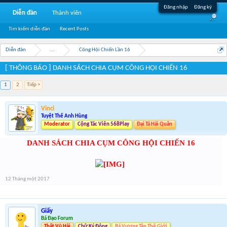
Đăng nhập
Đăng ký
Diễn đàn
Thành viên
Tìm kiếm diễn đàn
Recent Posts
Diễn đàn
...
Công Hội Chiến Lần 16
[ THÔNG BÁO ] DANH SÁCH CHIA CỤM CÔNG HỘI CHIẾN 16
1
2
Tiếp >
Vinci
Tuyệt Thế Anh Hùng
Moderator
Cộng Tác Viên 568Play
Đại Tá Hải Quân
DANH SÁCH CHIA CỤM CÔNG HỘI CHIẾN 16
12 Tháng một 2017
Giấy
Bá Đạo Forum
Thất Vũ Hải
Chữ Ký Động
Bá Vương Tân Thế Giới