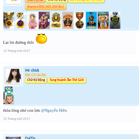
Wanted 800.000.000 Beri
Lại lót đường thôi
12 Tháng một 2017
Mr chick
Độc Cô Cầu Bại
Chữ Ký Động
Tung Hoành Tân Thế Giới
thỏa lòng nhé con lợn
@Nguyễn Hiền
12 Tháng một 2017
DaiTin