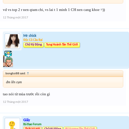
vd vs top 2 r nen qtam chi, vs lai t 1 minh 1 CH nen cang khoe =))
12 Tháng một 2017
Mr chick
Độc Cô Cầu Bại
Chữ Ký Động
Tung Hoành Tân Thế Giới
bongtoi88 said:
↑
đm lên cụm
tao nói từ mùa trước rồi còn gì
12 Tháng một 2017
Giấy
Bá Đạo Forum