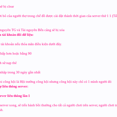
sẽ bị clear
ời bỏ của người thợ trong chế đồ được cài đặt thành thời gian của server thứ 1 1 (T
i nguyên TG và Tài nguyên Bến cảng sẽ bị xóa
a tài khoản đổi dữ liệu:
u tài khoản nếu thỏa mãn điều kiện dưới đây.
 thấp hơn hoặc bằng 90
h sử nạp thẻ
nhập trong 30 ngày gần nhất
phi công hội là Hội trưởng công hội nhưng công hội này chỉ có 1 mình người đó
rợ liên thông server:
sever liên thông lần 1
server xong, sẽ tiến hành bồi thường cho tất cả người chơi trên server, người chơi
nh.