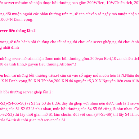
rên server mở sớm sẽ nhận được bồi thường bao gồm 200WBeri, 10WChiến tích, 2
ơng đối muộn ngoài các phần thưởng trên ra, sẽ căn cứ vào số ngày mở muộn nhậ
1000×N Danh vọng.
sever liên thông lần 2
 xong,sẽ tiến hành bồi thường cho tất cả người chơi của sever ghép,người chơi ở 
g nhất định
 những sever mở sớm nhận được mức bồi thường gồm:200vạn Beri,10van chiến tí
00 đá tinh linh,Nguyên liệu thường Allblue*3
n hơn trừ những bồi thường trên,sẽ căn cứ vào số ngày mở muôn hơn là N,Nhận đư
X N Danh vọng,50 X N Tử hồn,200 X N đá nguyên tố,3 X N Nguyên liệu cam Allbl
h bồi thường server ghép lần 2:
-S3)-(S4-S5-S6) vì S1 S2 S3 do trước đây đã ghép với nhau nên được tính là 1 server
ường của S1 S2 S3 là như nhau, mức bồi thường của S4 S5 S6 cũng là như nhau. Còn
1-S2-S3) thì lấy thời gian mở S1 làm chuẩn, đối với cụm (S4-S5-S6) thì lấy S4 là
của S4 trừ đi thời gian mở server của S1.