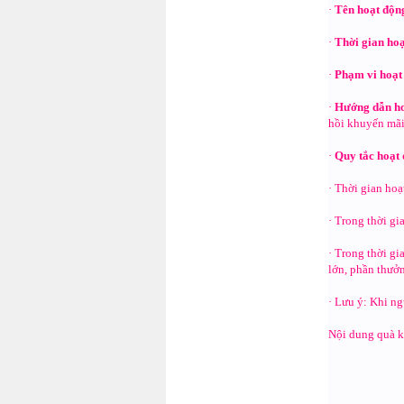
·
Tên hoạt độ
·
Thời gian ho
·
Phạm vi hoạ
·
Hướng dẫn h
hồi khuyến mãi
·
Quy tắc hoạ
· Thời gian hoạ
· Trong thời gi
· Trong thời gi
lớn, phần thưở
· Lưu ý: Khi n
Nội dung quà 