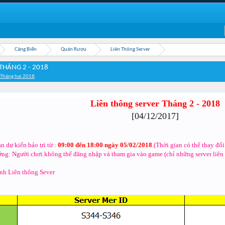
Cảng Biển
Quán Rượu
Liên Thông Server
THÁNG 2 - 2018
 Tháng hai 2018
.
Liên thông server Tháng 2 - 2018
[04/12/2017]
n dự kiến bảo trì từ :
09:00 đến 18:00 ngày 05/02/2018
.
(Thời gian có thể thay đổi
ng: Người chơi không thể đăng nhập và tham gia vào game (chỉ những server liên 
nh Liên thông Sever