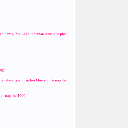
iện tương ứng, là có thể nhận được quà phản
ng;
ể nhận được quà phản hồi khuyến mãi nạp thẻ
mực nạp thẻ 1000.