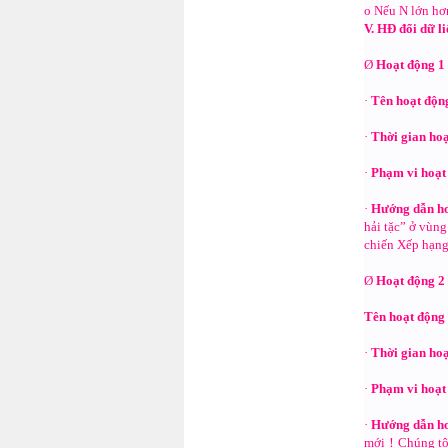
o Nếu N lớn hơ
V. HĐ đổi dữ l
Ø
Hoạt động 1
·
Tên hoạt độ
·
Thời gian ho
·
Phạm vi hoạ
·
Hướng dẫn h
hải tặc” ở vùn
chiến Xếp hạng
Ø
Hoạt động 
Tên hoạt độn
·
Thời gian ho
·
Phạm vi hoạ
·
Hướng dẫn h
mới！Chúng tôi 