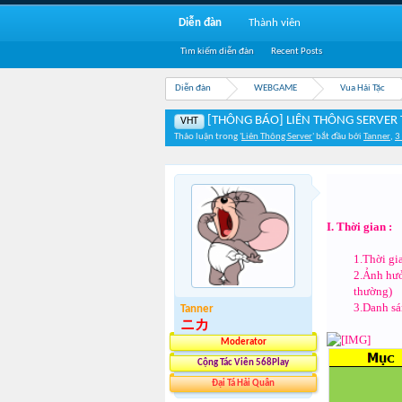
Diễn đàn
Thành viên
Tìm kiếm diễn đàn
Recent Posts
Diễn đàn
WEBGAME
Vua Hải Tặc
[THÔNG BÁO] LIÊN THÔNG SERVER 
VHT
Thảo luận trong '
Liên Thông Server
' bắt đầu bởi
Tanner
,
3
I. Thời gian :
1.Thời gia
2.Ảnh hưở
thường)
3.Danh sá
Tanner
ニカ
Moderator
Cộng Tác Viên 568Play
Đại Tá Hải Quân