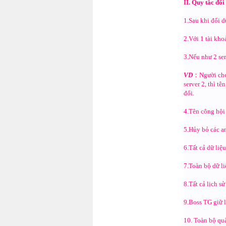
II. Quy tắc đổi
1.Sau khi đổi d
2.Với 1 tài kho
3.Nếu như 2 ser
VD
：Người chơi 
server 2, thì t
đổi.
4.Tên công hội
5.Hủy bỏ các an
6.Tất cả dữ liệ
7.Toàn bộ dữ li
8.Tất cả lịch s
9.Boss TG giữ l
10. Toàn bộ quà