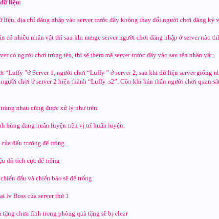
 dữ liệu:
ữ liệu, địa chỉ đăng nhập vào server trước đây không thay đổi,người chơi đăng ký v
ản có nhiều nhân vật thì sau khi merge server người chơi đăng nhập ở server nào th
ver có người chơi trùng tên, thì sẽ thêm mã server trước đây vào sau tên nhân vật;
“Luffy ”ở Server 1, người chơi “Luffy ” ở server 2, sau khi dữ liệu server giống n
ên người chơi ở server 2 hiện thành “Luffy .s2”. Còn khi bản thân người chơi quan s
 trùng nhau cũng được xử lý như trên
h hùng đang huấn luyện trên vị trí huấn luyện.
u của đấu trường để trống
ệu độ tích cực để trống
ử chiến đấu và chiến báo sẽ để trống
ại lv Boss của server thứ 1
 tặng chưa lĩnh trong phòng quà tặng sẽ bị clear