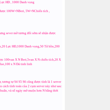
0Lực HĐ , 1000 Danh vọng
n được 100W×NBeri, 5W×NChiến tích ,
nhưng sever mở tương đối sớm sẽ nhận được
ch,20 Lực HĐ,1000 Danh vọng,50 Tử hồn,200
ợc 100van X N Beri,5van X N chiến tích,20 X
ue,100 x N Đá tinh linh
, tương tự S4 S5 S6 cũng được tính là 1 server
 cách tính toán của 2 cụm server này như sau:
m chuẩn, và số ngày mở muộn hơn N bằng thời