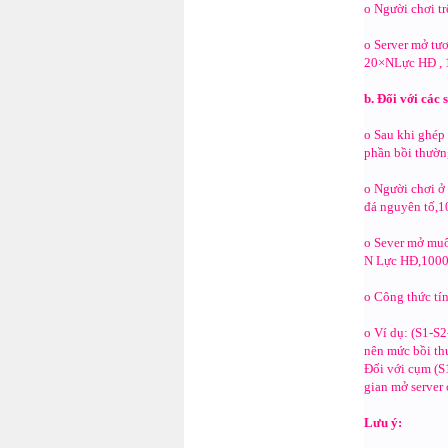
o Người chơi t
o Server mở tư
20×NLực HĐ , 
b. Đối với các 
o Sau khi ghép
phần bồi thườn
o Người chơi ở
đá nguyên tố,1
o Sever mở muô
N Lực HĐ,1000 
o Công thức tín
o Ví dụ: (S1-S2
nên mức bồi th
Đối với cụm (S
gian mở server 
Lưu ý: