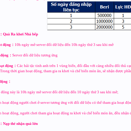
：Quà Ra khơi Nhà bếp
ạt động：
10h ngày mở server đối dữ liệu đến 10h ngày thứ 3 sau khi mở
t động：
Server đổi dữ liệu tương ứng
oạt động：
Các hải tặc tinh anh trên 1 vùng biển, đối đầu với càng nhiều đối thủ c
rong thời gian hoạt động, tham gia ra khơi và chế biến món ăn, sẽ nhận được phần
t động：
 động này là 10h ngày mở server đổi dữ liệu đến 10 ngày thứ 3 sau khi mở;
n hoạt động người chơi ở server tương ứng với đối dữ liệu có thể tham gia hoạt độn
n hoạt động, người chơi tham gia hoạt động ra khơi và chế biến món ăn, đều nhận 
：Nạp thẻ nhận quà lớn