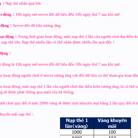
ng：
Nạp thẻ nhận quà lớn
ạt động：
10h ngày mở server đối dữ liệu đến 10h ngày thứ 7 sau khi mở
t động：
Server đổi dữ liệu tương ứng
oạt động：
Trong thời gian hoạt động, mức nạp thẻ 1 lần của người chơi đạt điều k
 nạp thẻ lớn. Nạp thẻ nhiều lần có thể nhận được nhiều lần quà đấy！
t động：
t động là 10h ngày mở server đối dữ liệu đến 10h ngày thứ 7 sau khi mở;
an hoạt động người chơi ở server tương ứng với đối dữ liệu có thể tham gia hoạt độ
an hoạt động, mức nạp thẻ 1 lần của người chơi đạt điều kiện tương ứng, là có th
ng sẽ được phát thông qua mail của hệ thống;
gười chơi quy đổi ở mức 2000 vàng sẽ được tính khuyên mại bằng 2 lần quy đổi ở 
khuyến mãi nạp thẻ：