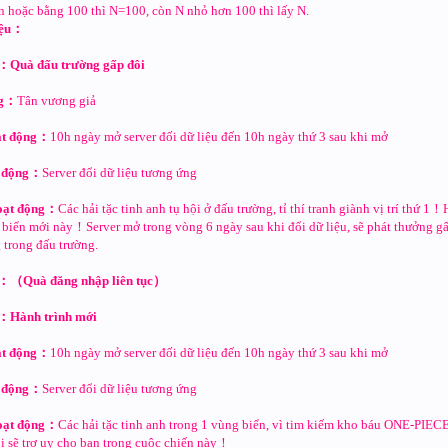
n hoặc bằng 100 thì N=100, còn N nhỏ hơn 100 thì lấy N.
iệu：
：Quà đấu trường gấp đôi
ng：
Tân vương giả
ạt động：
10h ngày mở server đối dữ liệu đến 10h ngày thứ 3 sau khi mở
t động：
Server đổi dữ liệu tương ứng
oạt động：
Các hải tặc tinh anh tụ hội ở đấu trường, tỉ thí tranh giành vị trí thứ
g biển mới này！Server mở trong vòng 6 ngày sau khi đổi dữ liệu, sẽ phát thưởng g
 trong đấu trường.
2：（Quà đăng nhập liên tục）
g：Hành trình mới
ạt động：
10h ngày mở server đối dữ liệu đến 10h ngày thứ 3 sau khi mở
t động：
Server đổi dữ liệu tương ứng
oạt động：
Các hải tặc tinh anh trong 1 vùng biển, vì tim kiếm kho báu ONE-PIECE
sẽ trợ uy cho bạn trong cuộc chiến này！