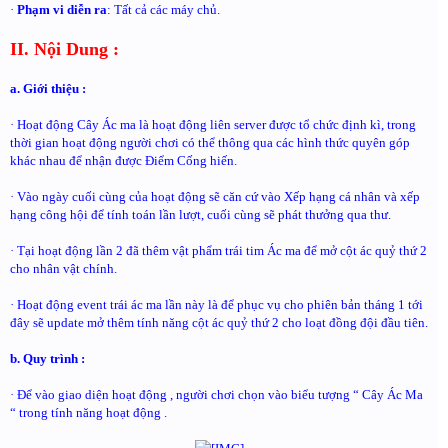
·
Phạm vi diễn ra
: Tất cả các máy chủ.
II. Nội Dung :
a. Giới thiệu :
· Hoạt động Cây Ác ma là hoạt động liên server được tổ chức định kì, trong
thời gian hoạt động người chơi có thể thông qua các hình thức quyên góp
khác nhau để nhận được Điểm Cống hiến.
· Vào ngày cuối cùng của hoạt động sẽ căn cứ vào Xếp hạng cá nhân và xếp
hạng công hội để tính toán lần lượt, cuối cùng sẽ phát thưởng qua thư.
· Tại hoạt động lần 2 đã thêm vật phẩm trái tim Ác ma để mở cột ác quỷ thứ 2
cho nhân vật chính.
· Hoạt động event trái ác ma lần này là để phục vụ cho phiên bản tháng 1 tới
đây sẽ update mở thêm tính năng cột ác quỷ thứ 2 cho loạt đồng đội đầu tiên.
b. Quy trình :
· Để vào giao diện hoạt động , người chơi chọn vào biểu tượng “ Cây Ác Ma
“ trong tính năng hoạt động .