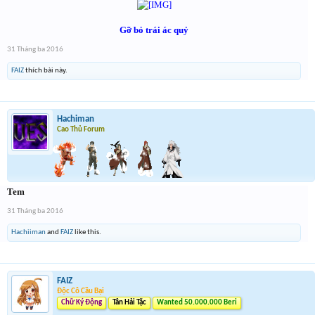
Gỡ bỏ trái ác quỷ
31 Tháng ba 2016
FAIZ
thích bài này.
Hachiman
Cao Thủ Forum
Tem
31 Tháng ba 2016
Hachiiman
and
FAIZ
like this.
FAIZ
Độc Cô Cầu Bại
Chữ Ký Động
Tân Hải Tặc
Wanted 50.000.000 Beri