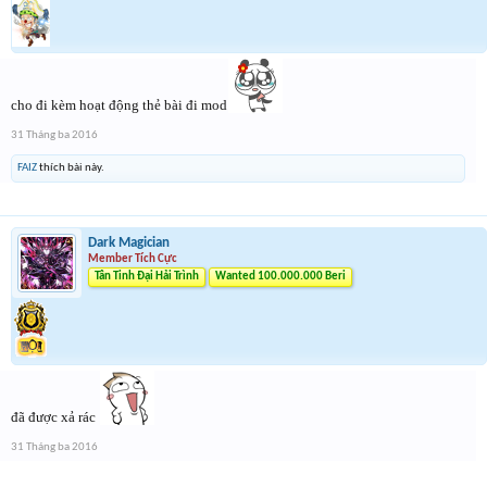
cho đi kèm hoạt động thẻ bài đi mod
31 Tháng ba 2016
FAIZ
thích bài này.
Dark Magician
Member Tích Cực
Tân Tinh Đại Hải Trình
Wanted 100.000.000 Beri
đã được xả rác
31 Tháng ba 2016