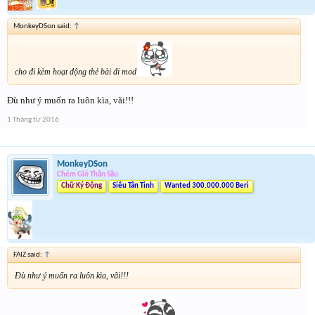
MonkeyDSon said:
↑
cho đi kèm hoạt động thẻ bài đi mod
Đù như ý muốn ra luôn kìa, vãi!!!
1 Tháng tư 2016
MonkeyDSon
Chém Gió Thần Sầu
Chữ Ký Động
Siêu Tân Tinh
Wanted 300.000.000 Beri
FAIZ said:
↑
Đù như ý muốn ra luôn kìa, vãi!!!