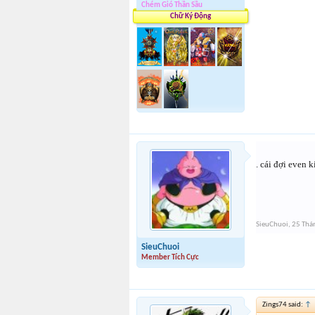
Chém Gió Thần Sầu
Chữ Ký Động
. cái đợi even 
SieuChuoi
,
25 Thá
SieuChuoi
Member Tích Cực
Zings74 said:
↑