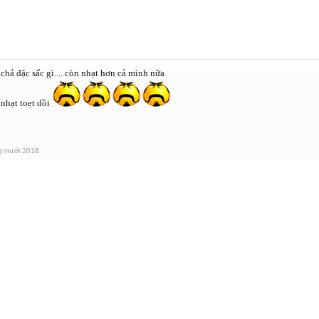
hả đặc sấc gì.... còn nhạt hơn cả mình nữa
hạt toẹt dồi
g mười 2018