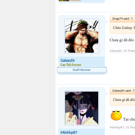
Zings74 said:
↑
Chào Galaxy. S
Chưa gì đã đòi 
GalaxyDr
,
25 Thán
GalaxyDr
Cao Thủ Forum
Staff Member
GalaxyDr said:
Chưa gì đã đòi
Tại chư
Minhhp87
,
25 Th
Minhhp87