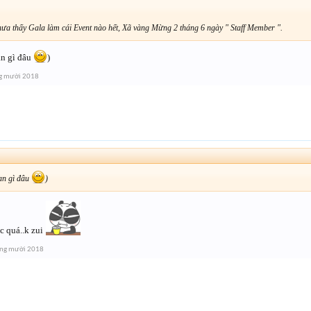
ưa thấy Gala làm cái Event nào hết, Xã vàng Mừng 2 tháng 6 ngày " Staff Member ".
an gì đâu
)
g mười 2018
↑
an gì đâu
)
 quá..k zui
áng mười 2018