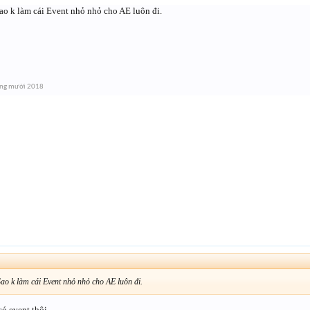
ao k làm cái Event nhỏ nhỏ cho AE luôn đi.
áng mười 2018
ao k làm cái Event nhỏ nhỏ cho AE luôn đi.
 có event thôi