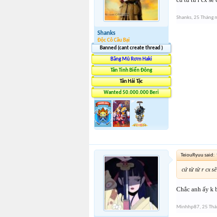
Shanks
,
25 Tháng 
Shanks
Độc Cô Cầu Bại
Banned (cant create thread )
Băng Mũ Rơm Haki
Tân Tinh Biển Đông
Tân Hải Tặc
Wanted 50.000.000 Beri
TeiouRyuu said:
cứ từ từ r cx sẽ
Chắc anh ấy k 
Minhhp87
,
25 Th