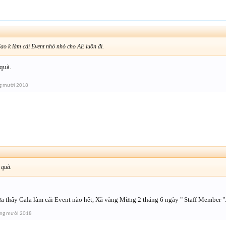
ao k làm cái Event nhỏ nhỏ cho AE luôn đi.
quà.
g mười 2018
↑
 quà.
a thấy Gala làm cái Event nào hết, Xã vàng Mừng 2 tháng 6 ngày " Staff Member "
áng mười 2018