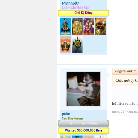
Minhhp87
Chém Gió Thần Sầu
Chữ Ký Động
Zings74 said:
↑
Chắc anh ấy k 
hđ liên sv nào 
puko
,
25 Tháng m
puko
Cao Thủ Forum
Tân Tinh Tân Thế Giới
Wanted 300.000.000 Beri