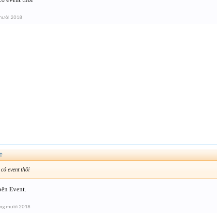
mười 2018
↑
 có event thôi
bên Event.
áng mười 2018