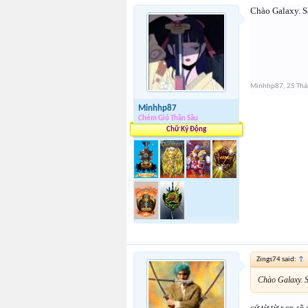
Chào Galaxy. S
Minhhp87
,
25 Th
Minhhp87
Chém Gió Thần Sầu
Chữ Ký Động
Zings74 said:
↑
Chào Galaxy. S
cứ từ từ r cx sẽ