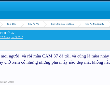
Giải Đấu
Cây Ác Ma
Các Mùa Giải Đã Qua
Cây Ác Ma Lần 37
ẦN THỨ 37
,
25 Tháng mười 2018
.
 mọi người, và rồi mùa CAM 37 đã tới, và cũng là mùa nhảy cầ
ãy chờ xem có những những pha nhảy nào đẹp mắt không n
g mười 2018