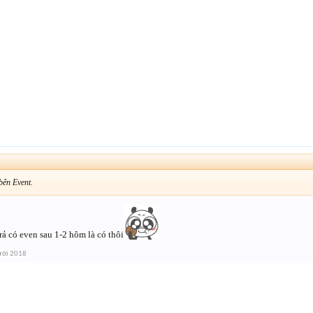
bên Event.
trả có even sau 1-2 hôm là có thôi
ười 2018