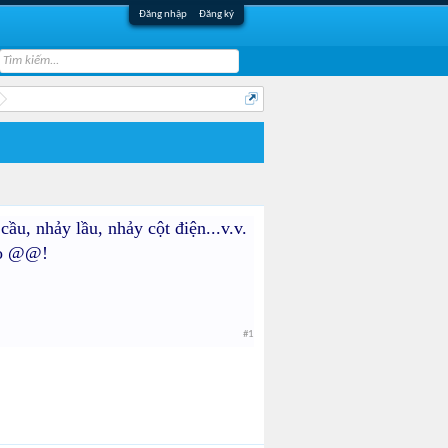
Đăng nhập
Đăng ký
u, nhảy lầu, nhảy cột điện...v.v.
ào @@!
#1