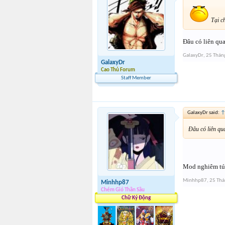
Tại ch
Đâu có liên qu
GalaxyDr
,
25 Thán
GalaxyDr
Cao Thủ Forum
Staff Member
GalaxyDr said:
Đâu có liên qu
Mod nghiêm túc
Minhhp87
,
25 Th
Minhhp87
Chém Gió Thần Sầu
Chữ Ký Động