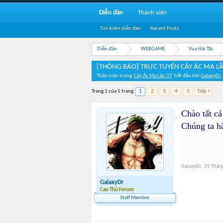
Diễn đàn
Thành viên
Tìm kiếm diễn đàn
Recent Posts
Diễn đàn
WEBGAME
Vua Hải Tặc
[THÔNG BÁO] TRỰC TUYẾN CÂY ÁC MA L
Thảo luận trong '
Cây Ác Ma Lần 37
' bắt đầu bởi
GalaxyDr
Trang 1 của 5 trang
1
2
3
4
5
Tiếp >
Chào tất cả
Chúng ta h
GalaxyDr
,
25 Thán
GalaxyDr
Cao Thủ Forum
Staff Member