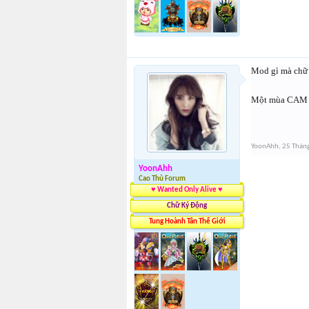
Mod gì mà chữ c
Một mùa CAM n
YoonAhh
,
25 Thán
YoonAhh
Cao Thủ Forum
♥ Wanted Only Alive ♥
Chữ Ký Động
Tung Hoành Tân Thế Giới