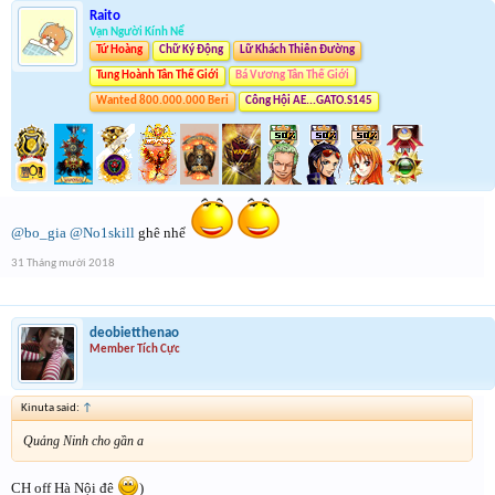
Raito
Vạn Người Kính Nể
Tứ Hoàng
Chữ Ký Động
Lữ Khách Thiên Đường
Tung Hoành Tân Thế Giới
Bá Vương Tân Thế Giới
Wanted 800.000.000 Beri
Công Hội AE...GATO.S145
@bo_gia
@No1skill
ghê nhể
31 Tháng mười 2018
deobietthenao
Member Tích Cực
Kinuta said:
↑
Quảng Ninh cho gần a
CH off Hà Nội đê
)