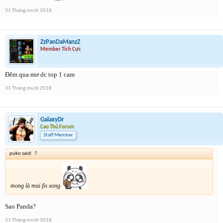
31 Tháng mười 2018
ZzPanDaManzZ
Member Tích Cực
Đêm qua mơ dc top 1 cam
31 Tháng mười 2018
GalaxyDr
Cao Thủ Forum
Staff Member
puko said:
↑
mong là mai fix xong
Sao Panda?
31 Tháng mười 2018