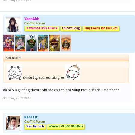
30 Tháng mười 2018
YoonAhh
Cao Thủ Forum
♥ Wanted Only Alive ♥
Chữ Ký Động
Tung Hoành Tân Thế Giới
Kise said:
↑
tới tận 15p cuối mà câu gì m
đã bảo lag. cộng thêm t phi rác chứ có phi vàng tươi quái đâu mà nhanh
30 Tháng mười 2018
KenT1st
Cao Thủ Forum
Siêu Tân Tinh
Wanted 50.000.000 Beri