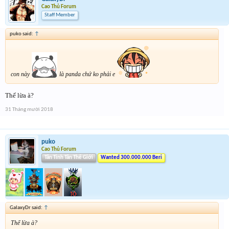
Cao Thủ Forum
Staff Member
puko said:
↑
con này
là panda chứ ko phải e
Thế lừa à?
31 Tháng mười 2018
puko
Cao Thủ Forum
Tân Tinh Tân Thế Giới
Wanted 300.000.000 Beri
GalaxyDr said:
↑
Thế lừa à?