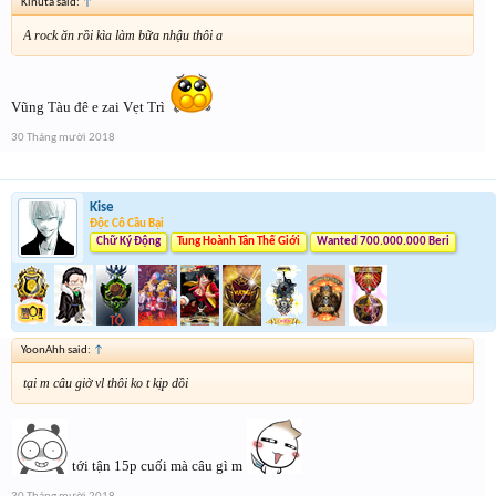
Kinuta said:
↑
A rock ăn rồi kìa làm bữa nhậu thôi a
Vũng Tàu đê e zai Vẹt Trì
30 Tháng mười 2018
Kise
Độc Cô Cầu Bại
Chữ Ký Động
Tung Hoành Tân Thế Giới
Wanted 700.000.000 Beri
YoonAhh said:
↑
tại m câu giờ vl thôi ko t kịp dồi
tới tận 15p cuối mà câu gì m