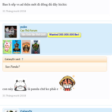
Bao h sếp vs ad thộn mới đi đông đủ đây hichic
31 Tháng mười 2018
puko
Cao Thủ Forum
Tân Tinh Tân Thế Giới
Wanted 300.000.000 Beri
GalaxyDr said:
↑
Sao Panda?
con này
là panda chứ ko phải e
31 Tháng mười 2018
GalaxyDr