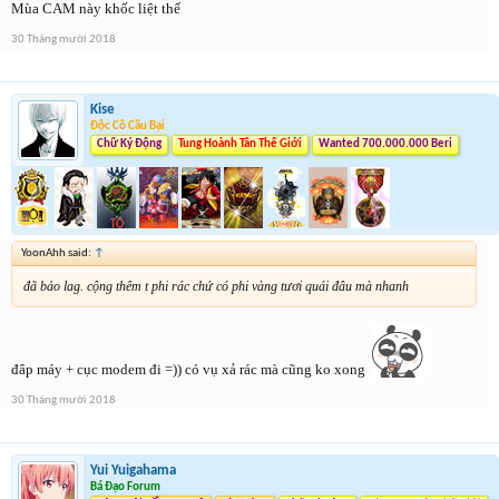
Mùa CAM này khốc liệt thế
30 Tháng mười 2018
Kise
Độc Cô Cầu Bại
Chữ Ký Động
Tung Hoành Tân Thế Giới
Wanted 700.000.000 Beri
YoonAhh said:
↑
đã bảo lag. cộng thêm t phi rác chứ có phi vàng tươi quái đâu mà nhanh
đâp máy + cục modem đi =)) có vụ xả rác mà cũng ko xong
30 Tháng mười 2018
Yui Yuigahama
Bá Đạo Forum