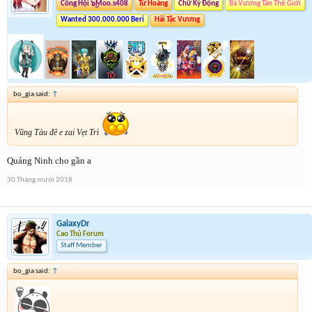
Công Hội ๖ۣۜMoo.s408
Tứ Hoàng
Chữ Ký Động
Bá Vương Tân Thế Giới
Wanted 300.000.000 Beri
Hải Tặc Vương
bo_gia said:
↑
Vũng Tàu đê e zai Vẹt Trì
Quảng Ninh cho gần a
30 Tháng mười 2018
GalaxyDr
Cao Thủ Forum
Staff Member
bo_gia said:
↑