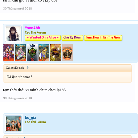
tại m câu giờ vl thôi ko t kịp dồi
30 Tháng mười 2018
YoonAhh
Cao Thủ Forum
♥ Wanted Only Alive ♥
Chữ Ký Động
Tung Hoành Tân Thế Giới
GalaxyDr said:
↑
Đã lịch sử chưa?
tạm thời thôi vì mình chưa chơi lại ^^
30 Tháng mười 2018
bo_gia
Cao Thủ Forum