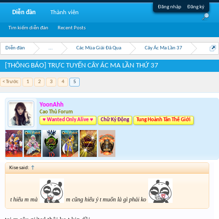
Đăng nhập
Đăng ký
Diễn đàn
Thành viên
Tìm kiếm diễn đàn
Recent Posts
Diễn đàn
...
Các Mùa Giải Đã Qua
Cây Ác Ma Lần 37
[THÔNG BÁO] TRỰC TUYẾN CÂY ÁC MA LẦN THỨ 37
< Trước
1
2
3
4
5
YoonAhh
Cao Thủ Forum
♥ Wanted Only Alive ♥
Chữ Ký Động
Tung Hoành Tân Thế Giới
Kise said:
↑
t hiểu m mà
m cũng hiểu ý t muốn là gì phải ko