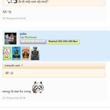
fix đc mấy cụm vậy mod?
All =))
30 Tháng mười 2018
puko
Cao Thủ Forum
Tân Tinh Tân Thế Giới
Wanted 300.000.000 Beri
GalaxyDr said:
↑
All =))
mong là mai fix xong
31 Tháng mười 2018