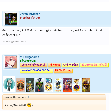
ZzPanDaManzZ
Member Tích Cực
đem qua nhảy CAM được mừng gần chết lun....... may mà ăn dc. khog ăn dc
chắc chét lun
31 Tháng mười 2018
Yui Yuigahama
Bá Đạo Forum
Công Hội ๖ۣۜMoo.s408
Tứ Hoàng
Chữ Ký Động
Bá Vương Tân Thế Giới
Wanted 300.000.000 Beri
Hải Tặc Vương
deobietthenao said:
↑
CH off Hà Nội đê
)