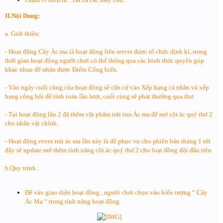
II.Nội Dung:
a. Giới thiệu:
- Hoạt động Cây Ác ma là hoạt động liên server được tổ chức định kì, trong
thời gian hoạt động người chơi có thể thông qua các hình thức quyên góp
khác nhau để nhận được Điểm Cống hiến.
- Vào ngày cuối cùng của hoạt động sẽ căn cứ vào Xếp hạng cá nhân và xếp
hạng công hội để tính toán lần lượt, cuối cùng sẽ phát thưởng qua thư.
- Tại hoạt động lần 2 đã thêm vật phẩm trái tim Ác ma để mở cột ác quỷ thứ 2
cho nhân vật chính.
- Hoạt động event trái ác ma lần này là để phục vụ cho phiên bản tháng 1 tới
đây sẽ update mở thêm tính năng cột ác quỷ thứ 2 cho loạt đồng đội đầu tiên
b.Quy trình :
Để vào giao diện hoạt động , người chơi chọn vào biểu tượng “ Cây
Ác Ma “ trong tính năng hoạt động