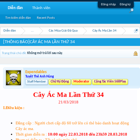
Đăng nhập
Đăng ký
Diễn đàn
Thành viên
Tìm kiếm diễn đàn
Recent Posts
Diễn đàn
...
Các Mùa Giải Đã Qua
Cây Ác Ma Lần 34
[THÔNG BÁO]CÂY ÁC MA LẦN THỨ 34
Trạng thái chủ đề:
Không mở trả lời sau này.
Expendables
Tuyệt Thế Anh Hùng
Staff Member
Chữ Ký Động
Moderator
Cộng Tác Viên 568Play
Cây Ác Ma Lần Thứ 34
21/03/2018
I.Điều kiện :
Đẳng cấp : Người chơi cấp độ 60 trở lên có thẻ báo danh hoạt động
Cây ác ma.
Thời gian diễn ra :
10:00 ngày 22.03.2018 đến 23h59 28.03.2018
Phạm vi diễn ra : Tất cả các máy chủ.