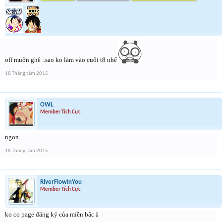
off muộn ghê ..sao ko làm vào cuối t8 nhể
18 Tháng tám 2015
OWL
Member Tích Cực
ngon
18 Tháng tám 2015
RiverFlowInYou
Member Tích Cực
ko co page đăng ký của miền bắc à