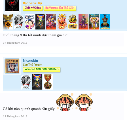
Độc Cô Cầu Bại
Chữ Ký Động
Bá Vương Tân Thế Giới
cuối tháng 9 thì tốt mình đợc tham gia hic
19 Tháng tám 2015
Nicorobjn
Cao Thủ Forum
Wanted 100.000.000 Beri
Có khi nào quanh quanh cầu giấy
19 Tháng tám 2015