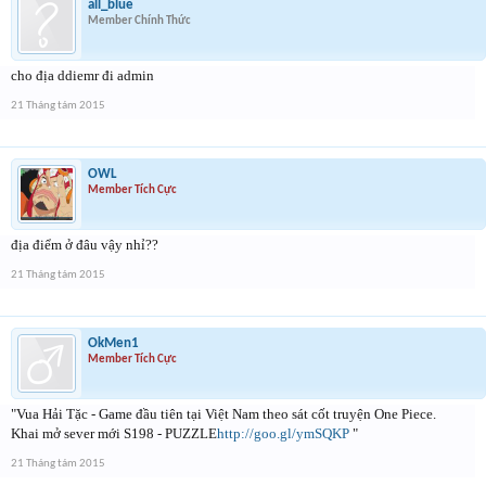
all_blue
Member Chính Thức
cho địa ddiemr đi admin
21 Tháng tám 2015
OWL
Member Tích Cực
địa điểm ở đâu vậy nhỉ??
21 Tháng tám 2015
OkMen1
Member Tích Cực
"Vua Hải Tặc - Game đầu tiên tại Việt Nam theo sát cốt truyện One Piece.
Khai mở sever mới S198 - PUZZLE
http://goo.gl/ymSQKP
"
21 Tháng tám 2015