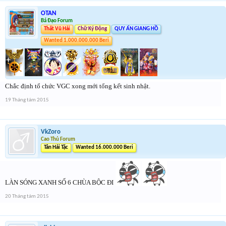
OTAN
Bá Đạo Forum
Thất Vũ Hải
Chữ Ký Động
QUY ẨN GIANG HỒ
Wanted 1.000.000.000 Beri
Chắc định tổ chức VGC xong mới tổng kết sinh nhật.
19 Tháng tám 2015
VkZoro
Cao Thủ Forum
Tân Hải Tặc
Wanted 16.000.000 Beri
LÀN SÓNG XANH SỐ 6 CHÙA BỘC ĐI
20 Tháng tám 2015