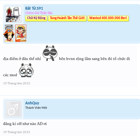
Bất Tử.S91
Chém Gió Thần Sầu
Chữ Ký Động
Tung Hoành Tân Thế Giới
Wanted 400.000.000 Beri
địa điểm ở đâu thế nhỉ
bên hvnn rộng lắm sang bên đó tổ chức đi
các mod
19 Tháng tám 2015
AnhQuy
Thành Viên Mới
đăng kí off như nào AD ơi
19 Tháng tám 2015