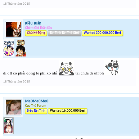
18 Tháng tám 2015
Kiều Tuấn
Chém Gió Thần Sầu
Chữ Ký Động
Tân Tinh Tân Thế Giới
Wanted 300.000.000 Beri
đi off có phải đóng lệ phí ko nhỉ
tại chưa đi off bh
18 Tháng tám 2015
Me0Me0Me0
Cao Thủ Forum
Siêu Tân Tinh
Wanted 16.000.000 Beri