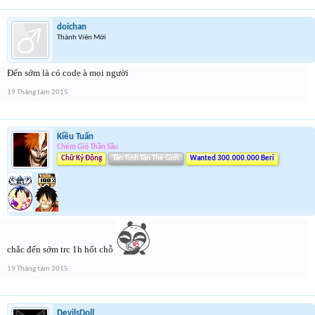
doichan
Thành Viên Mới
Đến sớm là có code à mọi người
19 Tháng tám 2015
Kiều Tuấn
Chém Gió Thần Sầu
Chữ Ký Động
Tân Tinh Tân Thế Giới
Wanted 300.000.000 Beri
chắc đến sớm trc 1h hốt chỗ
19 Tháng tám 2015
DevilsDoll