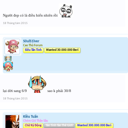
Người đẹp có là điều hiển nhiên rồi
18 Tháng tám 2015
S0ulS1lver
Cao Thủ Forum
Siêu Tân Tinh
Wanted 30.000.000 Beri
lại dời sang 6/9
sao k phải 30/8
18 Tháng tám 2015
Kiều Tuấn
Chém Gió Thần Sầu
Chữ Ký Động
Tân Tinh Tân Thế Giới
Wanted 300.000.000 Beri