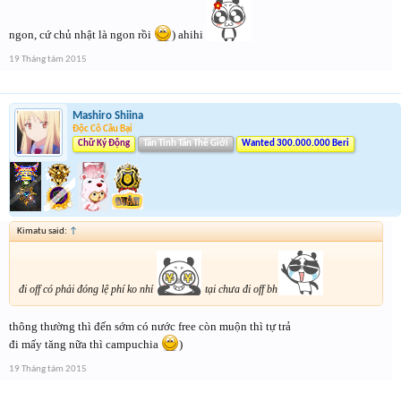
ngon, cứ chủ nhật là ngon rồi
) ahihi
19 Tháng tám 2015
Mashiro Shiina
Độc Cô Cầu Bại
Chữ Ký Động
Tân Tinh Tân Thế Giới
Wanted 300.000.000 Beri
Kimatu said:
↑
đi off có phải đóng lệ phí ko nhỉ
tại chưa đi off bh
thông thường thì đến sớm có nước free còn muộn thì tự trả
đi mấy tăng nữa thì campuchia
)
19 Tháng tám 2015