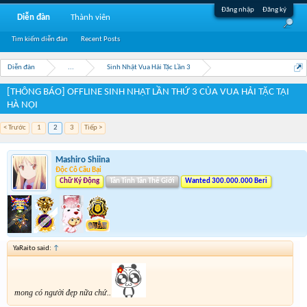
Đăng nhập
Đăng ký
Diễn đàn
Thành viên
Tìm kiếm diễn đàn
Recent Posts
Diễn đàn
...
Sinh Nhật Vua Hải Tặc Lần 3
[THÔNG BÁO] OFFLINE SINH NHẬT LẦN THỨ 3 CỦA VUA HẢI TẶC TẠI
HÀ NỘI
< Trước
1
2
3
Tiếp >
Mashiro Shiina
Độc Cô Cầu Bại
Chữ Ký Động
Tân Tinh Tân Thế Giới
Wanted 300.000.000 Beri
YaRaito said:
↑
mong có người đẹp nữa chứ..