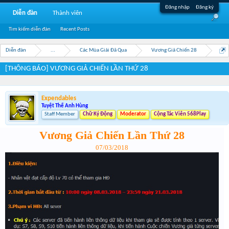
Đăng nhập
Đăng ký
Diễn đàn
Thành viên
Tìm kiếm diễn đàn
Recent Posts
Diễn đàn
...
Các Mùa Giải Đã Qua
Vương Giả Chiến 28
[THÔNG BÁO] VƯƠNG GIẢ CHIẾN LẦN THỨ 28
Expendables
Tuyệt Thế Anh Hùng
Staff Member
Chữ Ký Động
Moderator
Cộng Tác Viên 568Play
Vương Giả Chiến Lần Thứ 28
07/03/2018