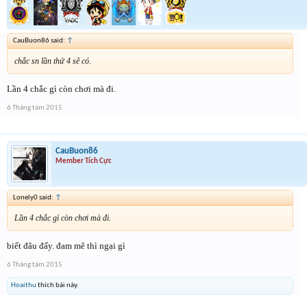
CauBuon86 said:
↑
chắc sn lần thứ 4 sẽ có.
Lần 4 chắc gì còn chơi mà đi.
6 Tháng tám 2015
CauBuon86
Member Tích Cực
Lonely0 said:
↑
Lần 4 chắc gì còn chơi mà đi.
biết đâu đấy. đam mê thì ngại gì
6 Tháng tám 2015
Hoaithu
thích bài này.