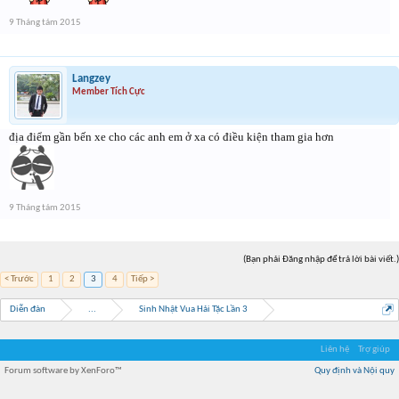
9 Tháng tám 2015
Langzey
Member Tích Cực
địa điểm gần bến xe cho các anh em ở xa có điều kiện tham gia hơn
9 Tháng tám 2015
(Bạn phải Đăng nhập để trả lời bài viết.)
< Trước
1
2
3
4
Tiếp >
Diễn đàn
...
Sinh Nhật Vua Hải Tặc Lần 3
Liên hệ
Trợ giúp
Forum software by XenForo™
Quy định và Nội quy