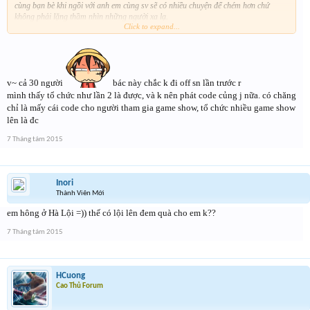
cùng bạn bè khi ngồi với anh em cùng sv sẽ có nhiều chuyện để chém hơn chứ
không phải lặng thầm nhìn những người xa lạ.
Click to expand...
- Buổi off có số lượng khoảng 30 người nên xếp chỗ ngồi vòng tròn ( nếu có thể) và
có mục giới thiệu bản thân để các các anh em FA; giới tính không ổn định có điều
kiện gặp gỡ làm quen với thần tượng của mình.
- Chủ đề buổi off - Cái này nên có để buổi off tránh dàn trải chỉ nghiêng về mini
game.
v~ cả 30 người
bác này chắc k đi off sn lần trước r
- Có 1 vài tiết mục giải trí nếu điều kiện cho phép.
- Về Mini game nên có sáng tạo phù hợp với game VHT và tạo tăng sức hút
mình thấy tổ chức như lần 2 là được, và k nên phát code củng j nữa. có chăng
+ Đóng góp ý tưởng như sau: Nhờ bên cộng tác viên tạo các tài khoản Mob cho
chỉ là mấy cái code cho người tham gia game show, tổ chức nhiều game show
bản VHT Off line. (5 set đồ Full+; full ngọc và full tướng, full Trái 7*+10) có thể
lên là đc
cho thêm báu vật với lựa chọn full pet lựa chọn skill vv..
Mục tiêu: Tạo ra các trận đấu 3-3 (Nhận code tập thể); Các trận Lôi Đài (Nhận
7 Tháng tám 2015
code vip từ cao đến thấp); Có thể lưu kết quả của từng team hay người vô địch để
qua 2-3 buổi off có thể tổ chức giải đấu của các nhà vô địch với giá trị giải thưởng
lớn hơn
Inori
Ý tưởng cơ bản là thế chúc các Mob phát tài
Thành Viên Mới
em hông ở Hà Lội =)) thế có lội lên đem quà cho em k??
7 Tháng tám 2015
HCuong
Cao Thủ Forum