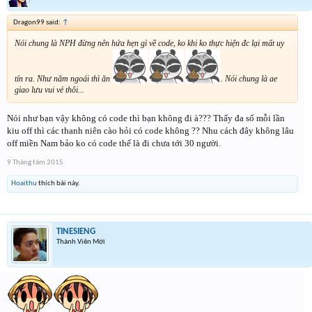
Dragon99 said:
↑
Nói chung là NPH đừng nên hứa hẹn gì về code, ko khi ko thực hiện đc lại mất uy
tín ra. Như năm ngoái thì ăn
. Nói chung là ae
giao lưu vui vẻ thôi...
Nói như bạn vậy không có code thì bạn không đi à??? Thấy đa số mỗi lần
kiu off thì các thanh niên cào hỏi có code không ?? Nhu cách đây không lâu
off miền Nam bảo ko có code thế là đi chưa tới 30 người.
9 Tháng tám 2015
Hoaithu
thích bài này.
TINESIENG
Thành Viên Mới