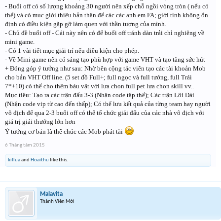
- Buổi off có số lượng khoảng 30 người nên xếp chỗ ngồi vòng tròn ( nếu có
thể) và có mục giới thiệu bản thân để các các anh em FA; giới tính không ổn
định có điều kiện gặp gỡ làm quen với thần tượng của mình.
- Chủ đề buổi off - Cái này nên có để buổi off tránh dàn trải chỉ nghiêng về
mini game.
- Có 1 vài tiết mục giải trí nếu điều kiện cho phép.
- Về Mini game nên có sáng tạo phù hợp với game VHT và tạo tăng sức hút
+ Đóng góp ý tưởng như sau: Nhờ bên cộng tác viên tạo các tài khoản Mob
cho bản VHT Off line. (5 set đồ Full+; full ngọc và full tướng, full Trái
7*+10) có thể cho thêm báu vật với lựa chọn full pet lựa chọn skill vv..
Mục tiêu: Tạo ra các trận đấu 3-3 (Nhận code tập thể); Các trận Lôi Đài
(Nhận code vip từ cao đến thấp); Có thể lưu kết quả của từng team hay người
vô địch để qua 2-3 buổi off có thể tổ chức giải đấu của các nhà vô địch với
giá trị giải thưởng lớn hơn
Ý tưởng cơ bản là thế chúc các Mob phát tài
6 Tháng tám 2015
killua
and
Hoaithu
like this.
Malavita
Thành Viên Mới