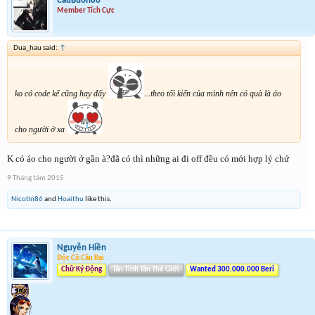
CauBuon86
Member Tích Cực
Dua_hau said:
↑
ko có code kể cũng hay đấy
...theo tối kiến của mình nên có quà là áo
cho người ở xa
K có áo cho người ở gần à?đã có thì những ai đi off đều có mới hợp lý chứ
9 Tháng tám 2015
Nicotin86
and
Hoaithu
like this.
Nguyễn Hiền
Độc Cô Cầu Bại
Chữ Ký Động
Tân Tinh Tân Thế Giới
Wanted 300.000.000 Beri