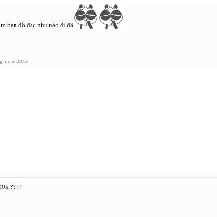
am bạn đồ đạc như nào đi đã
ng mười 2015
700k ????