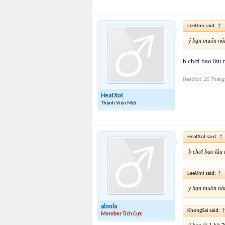
LeeUmi said:
↑
ý bạn muốn nói
b chơi bao lâu 
HeatXot
,
25 Tháng
HeatXot
Thành Viên Mới
HeatXot said:
↑
b chơi bao lâu
LeeUmi said:
↑
ý bạn muốn nói
aloola
KhongSai said:
Member Tích Cực