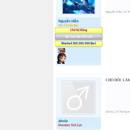
Nguyễn Hiền
,
25 T
Nguyễn Hiền
Độc Cô Cầu Bại
Chữ Ký Động
Tân Tinh Tân Thế Giới
Wanted 300.000.000 Beri
CHO HỎI: LÀ
aloola
,
25 Tháng 
aloola
Member Tích Cực