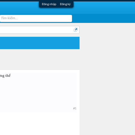
Đăng nhập
Đăng ký
ờng thế
#1