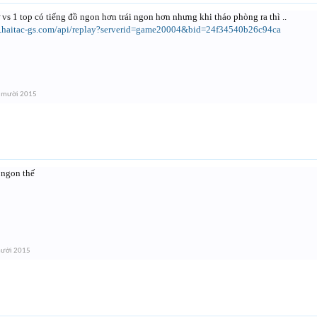
vs 1 top có tiếng đồ ngon hơn trái ngon hơn nhưng khi tháo phòng ra thì ..
ac.haitac-gs.com/api/replay?serverid=game20004&bid=24f34540b26c94ca
 mười 2015
, ngon thế
mười 2015