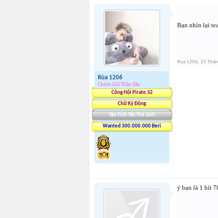
Bạn nhìn lại te
Rùa 1206
,
25 Thá
Rùa 1206
Chém Gió Thần Sầu
Công Hội Pirate.S2
Chữ Ký Động
Tân Tinh Tân Thế Giới
Wanted 300.000.000 Beri
ý bạn là 1 hít 