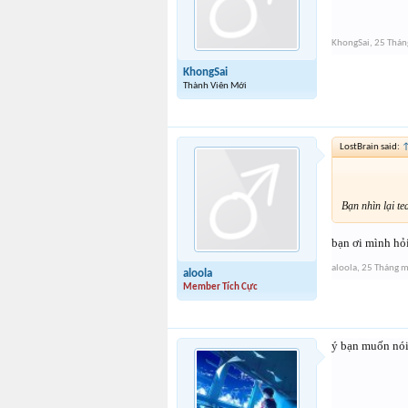
KhongSai
,
25 Thán
KhongSai
Thành Viên Mới
LostBrain said:
Bạn nhìn lại t
bạn ơi mình hỏi
aloola
,
25 Tháng 
aloola
Member Tích Cực
ý bạn muốn nói 