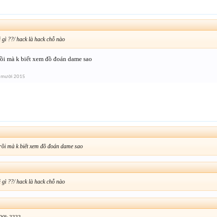
 gì ??/ hack là hack chỗ nào
rồi mà k biết xem đồ đoán dame sao
 mười 2015
 rồi mà k biết xem đồ đoán dame sao
 gì ??/ hack là hack chỗ nào
↑