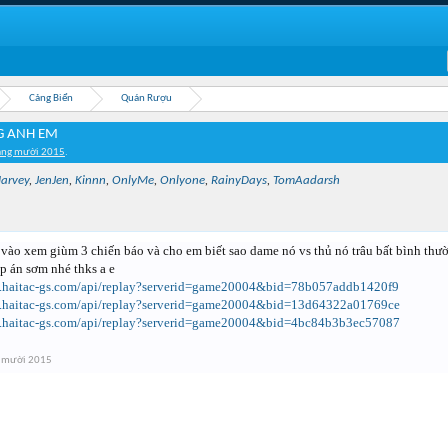
Cảng Biển
Quán Rượu
G ANH EM
áng mười 2015
.
arvey
,
JenJen
,
Kinnn
,
OnlyMe
,
Onlyone
,
RainyDays
,
TomAadarsh
 vào xem giùm 3 chiến báo và cho em biết sao dame nó vs thủ nó trâu bất bình thư
áp án sơm nhé thks a e
ac.haitac-gs.com/api/replay?serverid=game20004&bid=78b057addb1420f9
ac.haitac-gs.com/api/replay?serverid=game20004&bid=13d64322a01769ce
ac.haitac-gs.com/api/replay?serverid=game20004&bid=4bc84b3b3ec57087
 mười 2015