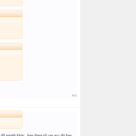
#10
i đố người khác , bạn đang tố cao acc đó hay