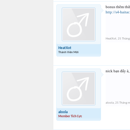
bonus thêm thử 
http://s4-hait
HeatXot
,
25 Tháng
HeatXot
Thành Viên Mới
nick bạn đấy à
aloola
,
25 Tháng 
aloola
Member Tích Cực