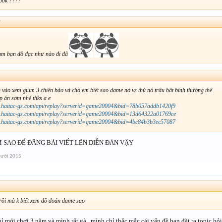
700k ????
↑
eam bạn đồ đạc như nào đi đã
 vào xem giùm 3 chiến báo và cho em biết sao dame nó vs thủ nó trâu bất bình thường thế
áp án sơm nhé thks a e
tac.haitac-gs.com/api/replay?serverid=game20004&bid=78b057addb1420f9
tac.haitac-gs.com/api/replay?serverid=game20004&bid=13d64322a01769ce
tac.haitac-gs.com/api/replay?serverid=game20004&bid=4bc84b3b3ec57087
M SAO ĐỂ ĐĂNG BÀI VIẾT LÊN DIỄN ĐÀN VẬY
mười 2015
 rồi mà k biết xem đồ đoán dame sao
ỉ mới chơi 3 năm và mình rất gà , mình chỉ thắc mắc cái vấn đề bạn đặt ra topic hỏ