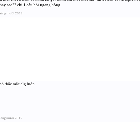
 hay sao?? chỉ 1 câu hỏi ngang hông
háng mười 2015
 nó thắc mắc clg luôn
háng mười 2015