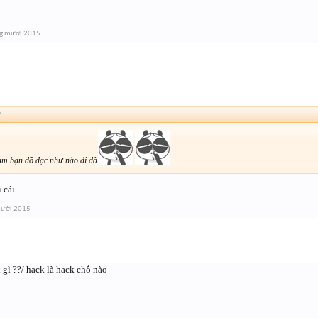
g mười 2015
↑
eam bạn đồ đạc như nào đi đã
 cái
mười 2015
gì ??/ hack là hack chỗ nào