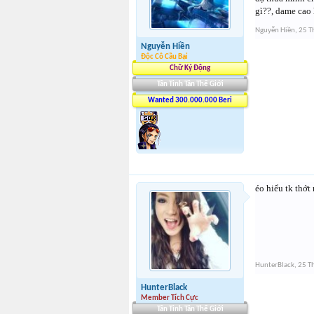
gì??, dame cao
Nguyễn Hiền
,
25 T
Nguyễn Hiền
Độc Cô Cầu Bại
Chữ Ký Động
Tân Tinh Tân Thế Giới
Wanted 300.000.000 Beri
éo hiểu tk thớt
HunterBlack
,
25 T
HunterBlack
Member Tích Cực
Tân Tinh Tân Thế Giới