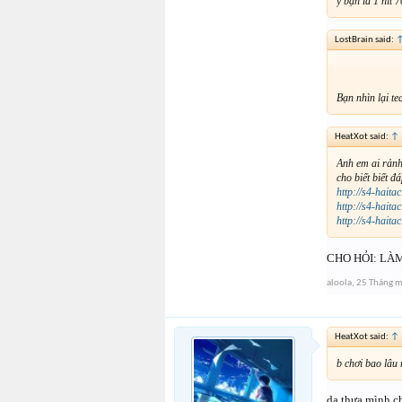
ý bạn là 1 hít 
LostBrain said:
Bạn nhìn lại t
HeatXot said:
↑
Anh em ai rảnh
cho biết biết đ
http://s4-hai
http://s4-hai
http://s4-hai
CHO HỎI: LÀ
aloola
,
25 Tháng 
HeatXot said:
↑
b chơi bao lâu
dạ thưa mình ch