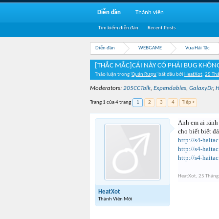
Diễn đàn
Thành viên
Tìm kiếm diễn đàn
Recent Posts
Diễn đàn
WEBGAME
Vua Hải Tặc
[THẮC MẮC]CÁI NÀY CÓ PHẢI BUG KHÔN
Thảo luận trong '
Quán Rượu
' bắt đầu bởi
HeatXot
,
25 Th
Moderators:
205CCTalk
,
Expendables
,
GalaxyDr
,
H
Trang 1 của 4 trang
1
2
3
4
Tiếp >
Anh em ai rảnh
cho biết biết đ
http://s4-hait
http://s4-hait
http://s4-hait
HeatXot
,
25 Tháng
HeatXot
Thành Viên Mới