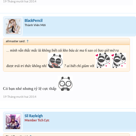
19 Tháng mười hai 2014
BlackPencil
Thành Viên Mới
allmaster said:
↑
... mình vẫn thắc mắc là không biết cái kho báu ác ma 6 sao có bao giờ mở ra
được trái tri thức không nhỉ
? ai biết chỉ giùm với
Có bạn nhé nhưng tỷ lệ cực thấp
19 Tháng mười hai 2014
Sil Rayleigh
Member Tích Cực