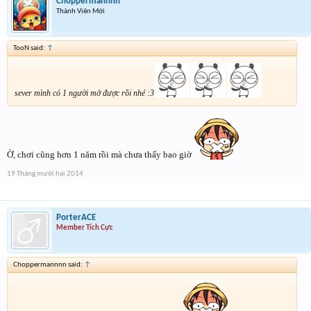
Choppermannnn
Thành Viên Mới
TooN said:
↑
sever mình có 1 người mở được rồi nhé :3
Ờ, chơi cũng hơn 1 năm rồi mà chưa thấy bao giờ
19 Tháng mười hai 2014
PorterACE
Member Tích Cực
Choppermannnn said:
↑