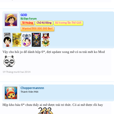
GOD
Bá Đạo Forum
Tứ Hoàng
Chữ Ký Động
Bá Vương Tân Thế Giới
Wanted 800.000.000 Beri
Vậy cho hỏi jo để dành hộp 6*, đợi update xong mở có ra trái mới ko Mod
19 Tháng mười hai 2014
Choppermannnn
Thành Viên Mới
Hộp kho báu 6* chưa thấy ai mở được trái tri thức. Có ai mở được rồi hay