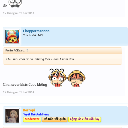
đó
19 Tháng mười hai 2014
Choppermannnn
Thành Viên Mới
PorterACE said:
↑
s110 moi choi dc co 9 thang thoi 1 hon 1 nam dau
Chơi sever khác được không
19 Tháng mười hai 2014
Kerropi
Tuyệt Thế Anh Hùng
Moderator
Đô Đốc Hải Quân
Cộng Tác Viên 568Play