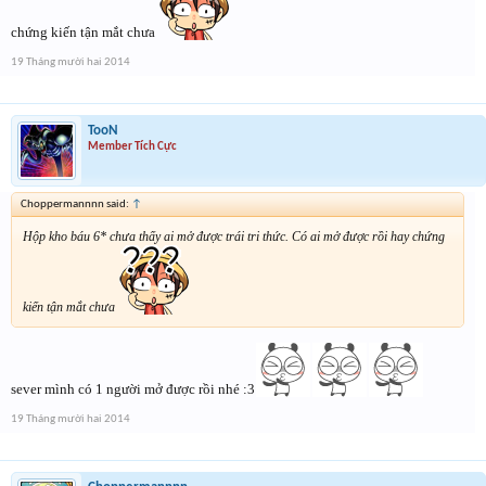
chứng kiến tận mắt chưa
19 Tháng mười hai 2014
TooN
Member Tích Cực
Choppermannnn said:
↑
Hộp kho báu 6* chưa thấy ai mở được trái tri thức. Có ai mở được rồi hay chứng
kiến tận mắt chưa
sever mình có 1 người mở được rồi nhé :3
19 Tháng mười hai 2014