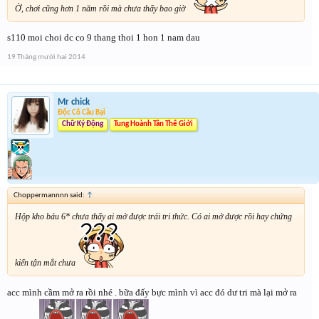
Ờ, chơi cũng hơn 1 năm rồi mà chưa thấy bao giờ
s110 moi choi dc co 9 thang thoi 1 hon 1 nam dau
19 Tháng mười hai 2014
Mr chick
Độc Cô Cầu Bại
Chữ Ký Động
Tung Hoành Tân Thế Giới
Choppermannnn said:
↑
Hộp kho báu 6* chưa thấy ai mở được trái tri thức. Có ai mở được rồi hay chứng
kiến tận mắt chưa
acc mình cầm mở ra rồi nhé . bữa đấy bực mình vì acc đó dư tri mà lại mở ra