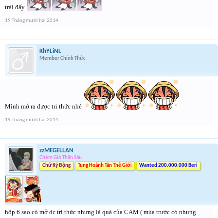
trái đấy
19 Tháng mười hai 2014
KhYLiNL
Member Chính Thức
Mình mở ra được tri thức nhé
19 Tháng mười hai 2014
zzMEGELLAN
Chém Gió Thần Sầu
Chữ Ký Động
Tung Hoành Tân Thế Giới
Wanted 200.000.000 Beri
hộp 6 sao có mở dc tri thức nhưng là quà của CAM ( mùa trước có nhưng