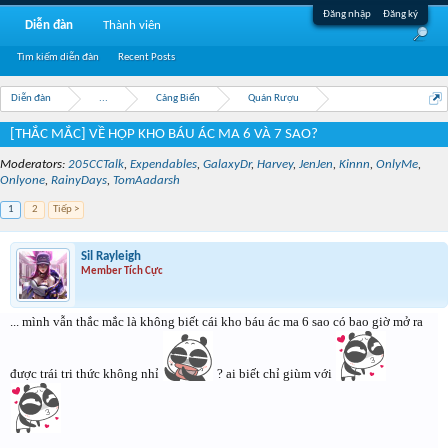
Đăng nhập
Đăng ký
Diễn đàn
Thành viên
Tìm kiếm diễn đàn
Recent Posts
Diễn đàn
...
Cảng Biển
Quán Rượu
[THẮC MẮC] VỀ HỘP KHO BÁU ÁC MA 6 VÀ 7 SAO?
Moderators:
205CCTalk
,
Expendables
,
GalaxyDr
,
Harvey
,
JenJen
,
Kinnn
,
OnlyMe
,
Onlyone
,
RainyDays
,
TomAadarsh
1
2
Tiếp >
Sil Rayleigh
Member Tích Cực
... mình vẫn thắc mắc là không biết cái kho báu ác ma 6 sao có bao giờ mở ra
được trái tri thức không nhỉ
? ai biết chỉ giùm với