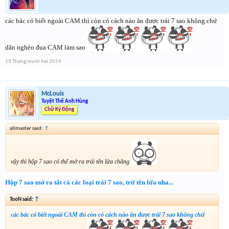
các bác có biết ngoài CAM thì còn có cách nào ăn được trái 7 sao không chứ
dân nghèo đua CAM làm sao
19 Tháng mười hai 2014
McLouis
Tuyệt Thế Anh Hùng
Chữ Ký Động
allmaster said:
↑
vậy thì hộp 7 sao có thể mở ra trái tên lửa chăng
Hộp 7 sao mở ra tất cả các loại trái 7 sao, trừ tên lửa nha...
TooN said:
↑
các bác có biết ngoài CAM thì còn có cách nào ăn được trái 7 sao không chứ