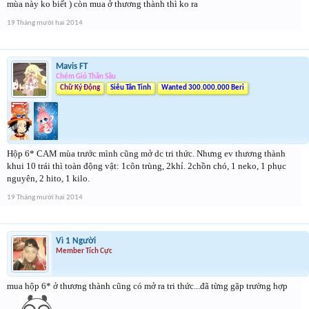
mùa này ko biết ) còn mua ở thương thành thì ko ra
19 Tháng mười hai 2014
Mavis FT
Chém Gió Thần Sầu
Chữ Ký Động
Siêu Tân Tinh
Wanted 300.000.000 Beri
Hộp 6* CAM mùa trước mình cũng mở dc tri thức. Nhưng ev thương thành
khui 10 trái thì toàn động vật: 1côn trùng, 2khỉ. 2chồn chó, 1 neko, 1 phục
nguyên, 2 hito, 1 kilo.
19 Tháng mười hai 2014
Vì 1 Người
Member Tích Cực
mua hộp 6* ở thương thành cũng có mở ra tri thức...đã từng gặp trường hợp