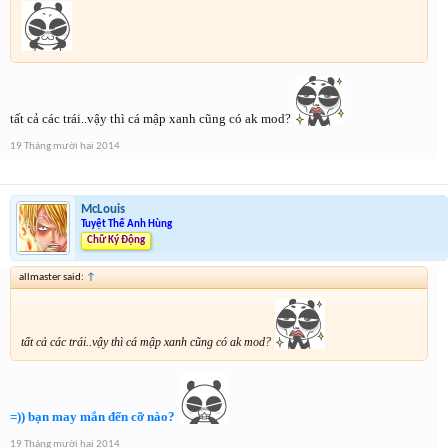
tất cả các trái..vậy thì cá mập xanh cũng có ak mod?
19 Tháng mười hai 2014
McLouis
Tuyệt Thế Anh Hùng
Chữ Ký Động
allmaster said:
↑
tất cả các trái..vậy thì cá mập xanh cũng có ak mod?
=)) bạn may mắn đến cỡ nào?
19 Tháng mười hai 2014