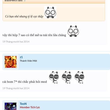
BlackPencil said:
↑
Có bạn nhé nhưng tỷ lệ cực thấp
vậy thì hộp 7 sao có thể mở ra trái tên lửa chăng
19 Tháng mười hai 2014
z1
Thành Viên Mới
cái hom 7* thì chắc phải hỏi mod
19 Tháng mười hai 2014
TooN
Member Tích Cực